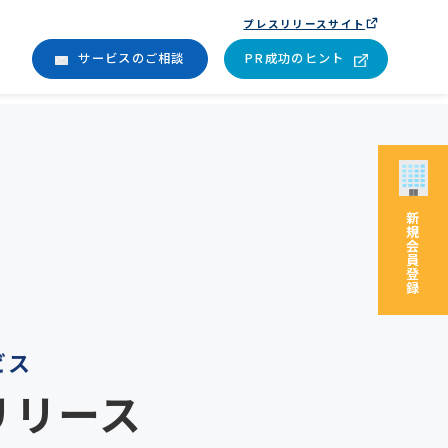
プレスリリースサイト
サービスのご相談
PR成功のヒント
新
規
会
員
登
録
ビス
リリース