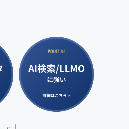
。
ロード