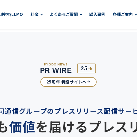
AI検索/LLMO
料金
よくあるご質問
導入事例
各種ご案内
25周年 特設サイトへ
同通信グループの
プレスリリース配信サー
も
価値
を届ける
プレス