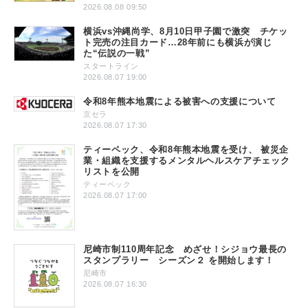
2026.08.08 09:50
横浜vs沖縄尚学、8月10日甲子園で激突 チケッ
ト完売の注目カード…28年前にも横浜が演じ
た“伝説の一戦”
スタートライン
2026.08.07 19:00
令和8年熊本地震による被害への支援について
京セラ
2026.08.07 17:30
ティーペック、令和8年熊本地震を受け、 被災企
業・組織を支援するメンタルヘルスケアチェック
リストを公開
ティーペック
2026.08.07 17:00
尼崎市制110周年記念 めざせ！シジョウ最長の
スタンプラリー シーズン２ を開始します！
尼崎市
2026.08.07 16:30