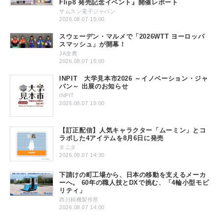
Flip8 発売記念イベント』開催レポート
サムスン電子ジャパン
2026.08.07 15:00
スウェーデン・マルメで「2026WTT ヨーロッパ
スマッシュ」が開幕！
JA全農
2026.08.07 15:00
INPIT 大学見本市2026 ～イノベーション・ジャ
パン～ 出展のお知らせ
INPIT
2026.08.07 15:00
【訂正配信】人気キャラクター「ムーミン」とコ
ラボした4アイテムを8月6日に発売
タニタ
2026.08.07 14:30
下請けの町工場から、日本の移動を支えるメーカ
ーへ。 60年の職人技とDXで挑む、「4輪小型モビ
リティ」
西川精機製作所
2026.08.07 14:00