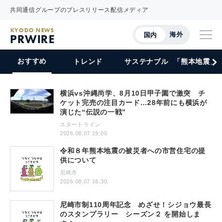
共同通信グループのプレスリリース配信メディア
KYODO NEWS
海外
国内
PRWIRE
おすすめ
トレンド
サステナブル
「熊本地震」
横浜vs沖縄尚学、8月10日甲子園で激突 チ
ケット完売の注目カード…28年前にも横浜が
演じた“伝説の一戦”
スタートライン
2026.08.07 19:00
令和８年熊本地震の被災者への市営住宅の提
供について
尼崎市
2026.08.07 16:30
尼崎市制110周年記念 めざせ！シジョウ最長
のスタンプラリー シーズン２ を開始しま