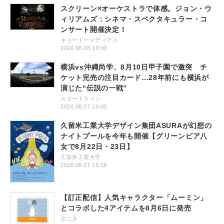
スクリーン×オーケストラで体感。ジョン・ウ
ィリアムズ：シネマ・スペクタキュラー・コ
ンサート開催決定！
キョードーメディアス
2026.08.08 10:00
横浜vs沖縄尚学、8月10日甲子園で激突 チ
ケット完売の注目カード…28年前にも横浜が
演じた“伝説の一戦”
スタートライン
2026.08.07 19:00
久留米工業大学デザイン集団ASURAが幻想の
ナイトプールを今年も開催【グリーンピア八
女で8月22日・23日】
久留米工業大学
2026.08.07 16:18
【訂正配信】人気キャラクター「ムーミン」
とコラボした4アイテムを8月6日に発売
タニタ