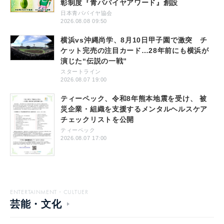
彰制度『青パパイヤアワード』創設
日本青パパイヤ協会
2026.08.08 09:50
横浜vs沖縄尚学、8月10日甲子園で激突 チ
ケット完売の注目カード…28年前にも横浜が
演じた“伝説の一戦”
スタートライン
2026.08.07 19:00
ティーペック、令和8年熊本地震を受け、 被
災企業・組織を支援するメンタルヘルスケア
チェックリストを公開
ティーペック
2026.08.07 17:00
ENTERTAINMENT・CULTUER
芸能・文化