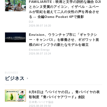
FAMILIARITE：映画と文学の詩的な融合 DJI
とカンヌ受賞のアイコン、イザベル・ユペー
ルが世紀を超えて二人の女性の声を再会させ
る -- 全編Osmo Pocket 4Pで撮影
DJI
2026.08.07 16:20
Envision、ウランチャブ市に「ギャラクシ
ー・キャンパス」を稼働させ、ギガワット規
模のAIインフラの新たなモデルを確立
Envision Energy
2026.08.07 15:24
BUSINESS
ビジネス
8月8日は『パパイヤの日』。青パパイヤの表
彰制度『青パパイヤアワード』創設
日本青パパイヤ協会
2026.08.08 09:50