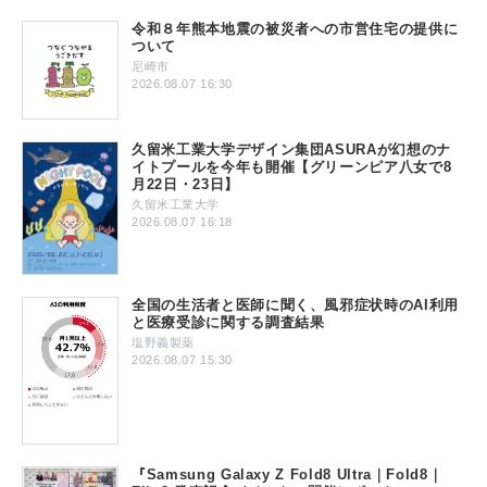
令和８年熊本地震の被災者への市営住宅の提供に
ついて
尼崎市
2026.08.07 16:30
久留米工業大学デザイン集団ASURAが幻想のナ
イトプールを今年も開催【グリーンピア八女で8
月22日・23日】
久留米工業大学
2026.08.07 16:18
全国の生活者と医師に聞く、風邪症状時のAI利用
と医療受診に関する調査結果
塩野義製薬
2026.08.07 15:30
『Samsung Galaxy Z Fold8 Ultra｜Fold8｜