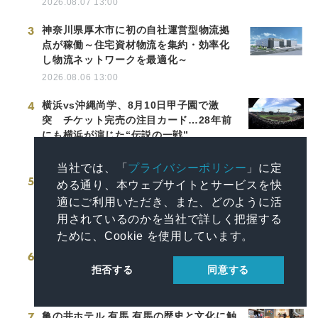
2026.08.07 13:00
3
神奈川県厚木市に初の自社運営型物流拠
点が稼働～住宅資材物流を集約・効率化
し物流ネットワークを最適化～
2026.08.06 13:00
4
横浜vs沖縄尚学、8月10日甲子園で激
突 チケット完売の注目カード…28年前
にも横浜が演じた“伝説の一戦”
2026.08.07 19:00
当社では、「
プライバシーポリシー
」に定
5
千葉市内にリチウムイオン電池などの小
める通り、本ウェブサイトとサービスを快
型充電式電池回収ボックスを新たに15カ
適にご利用いただき、また、どのように活
所設置
用されているのかを当社で詳しく把握する
2026.08.05 16:00
ために、Cookie を使用しています。
6
中国と米国の経済界が関係を強化し、サ
拒否する
同意する
プライチェーン協力の新たな機会を模索
2026.08.07 10:00
7
亀の井ホテル 有馬 有馬の歴史と文化に触