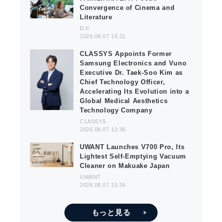
Convergence of Cinema and
Literature
DJI
2026.08.07 16:21
CLASSYS Appoints Former
Samsung Electronics and Vuno
Executive Dr. Taek-Soo Kim as
Chief Technology Officer,
Accelerating Its Evolution into a
Global Medical Aesthetics
Technology Company
CLASSYS
2026.08.07 10:36
UWANT Launches V700 Pro, Its
Lightest Self-Emptying Vacuum
Cleaner on Makuake Japan
UWANT
2026.08.07 10:34
もっと見る