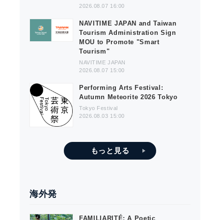
2026.08.07 16:00
English
NAVITIME JAPAN and Taiwan
Tourism Administration Sign
MOU to Promote "Smart
Tourism"
NAVITIME JAPAN
2026.08.07 15:00
Performing Arts Festival:
Autumn Meteorite 2026 Tokyo
Tokyo Festival
2026.08.03 15:00
もっと見る
海外発
FAMILIARITÉ: A Poetic