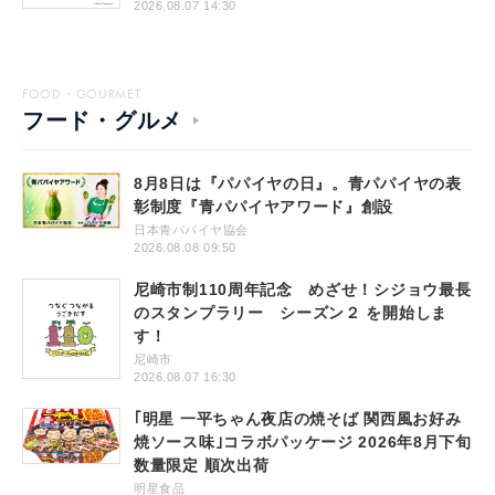
2026.08.07 14:30
FOOD・GOURMET
フード・グルメ
8月8日は『パパイヤの日』。青パパイヤの表
彰制度『青パパイヤアワード』創設
日本青パパイヤ協会
2026.08.08 09:50
尼崎市制110周年記念 めざせ！シジョウ最長
のスタンプラリー シーズン２ を開始しま
す！
尼崎市
2026.08.07 16:30
｢明星 一平ちゃん夜店の焼そば 関西風お好み
焼ソース味｣コラボパッケージ 2026年8月下旬
数量限定 順次出荷
明星食品