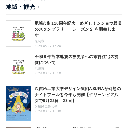
REGION・SIGHTSEEING
地域・観光
尼崎市制110周年記念 めざせ！シジョウ最長
のスタンプラリー シーズン２ を開始しま
す！
尼崎市
2026.08.07 16:30
令和８年熊本地震の被災者への市営住宅の提
供について
尼崎市
2026.08.07 16:30
久留米工業大学デザイン集団ASURAが幻想の
ナイトプールを今年も開催【グリーンピア八
女で8月22日・23日】
久留米工業大学
2026.08.07 16:18