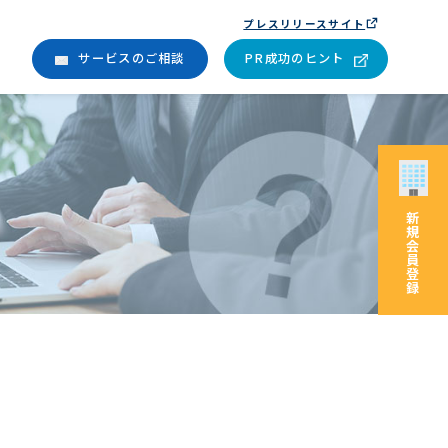
プレスリリースサイト
サービスのご相談
PR成功のヒント
新
規
会
員
登
録