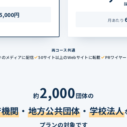
5,000円
月あたり
両コース共通
0件のメディアに配信
50サイト以上のWebサイトに転載
PRワイヤー
2,000
約
団体の
府機関
・
地方公共団体
・
学校法人
プランの対象です