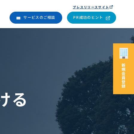
プレスリリースサイト
サービスのご相談
PR成功のヒント
新
規
会
員
登
録
ける