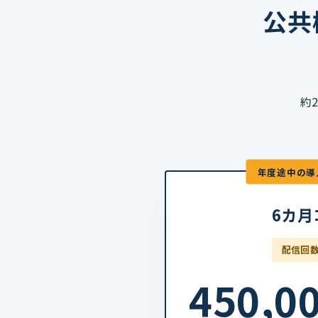
公共
約
年度途中の導
6カ月
配信回数
450,0