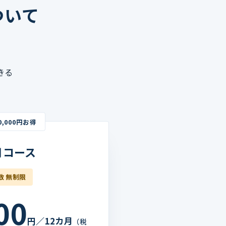
ついて
きる
,000円お得
月コース
数 無制限
00
円／12カ月
（税