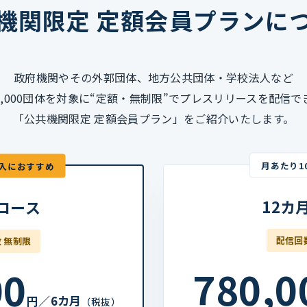
機関限定 定額会員プランに
政府機関やその外郭団体、地方公共団体・学校法人など
2,000団体を対象に“定額・無制限”でプレスリリースを配信で
「公共機関限定 定額会員プラン」をご紹介いたします。
月あたり10
入におすすめ
12カ
コース
配信回
 無制限
780,0
00
円／6カ月
（税抜）