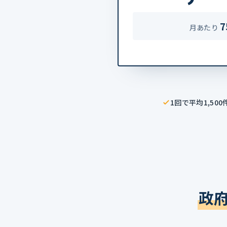
7
月あたり
1回で平均1,50
政