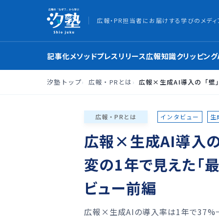
広報・PR担当者にお届けする学びのメディ
記事化メソッド
プレスリリース
広報知識
クリッピング
汐塾トップ
広報・PRとは
広報×生成AI導入の「
広報・PRとは
インタビュー
生
広報×生成AI導入の
変の1年で見えた「
ビュー前編
広報×生成AIの導入率は1年で37%