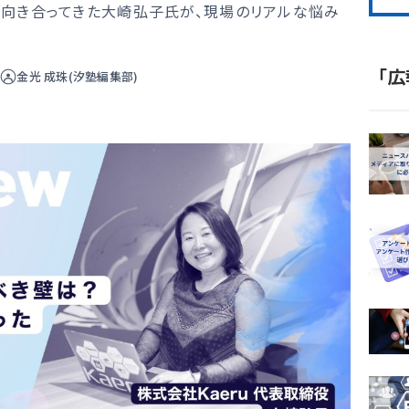
と向き合ってきた大崎弘子氏が、現場のリアルな悩み
「広
/
金光 成珠(汐塾編集部)