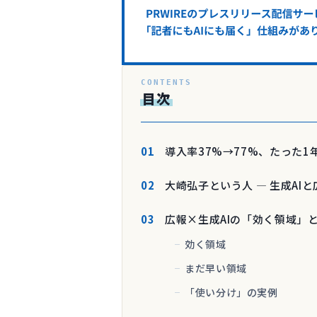
目次
導入率37%→77%、たった
大崎弘子という人 ― 生成AI
広報×生成AIの「効く領域」
効く領域
まだ早い領域
「使い分け」の実例