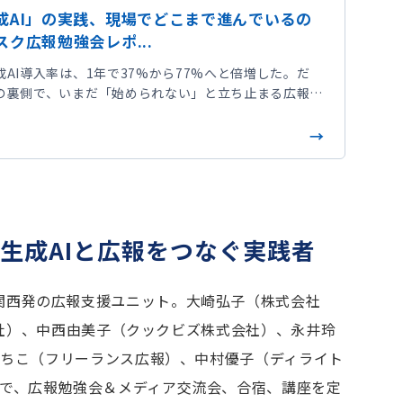
成AI」の実践、現場でどこまで進んでいるの
ク広報勉強会レポ...
AI導入率は、1年で37%から77%へと倍増した。だ
の裏側で、いまだ「始められない」と立ち止まる広報担
い。2026年4月22日、関西の広報ユニット「テラス
者が自分の業務課題を持ち込み、その場でAIと向き合う
形式」のワークショップを開いた。シリーズ「広報×生
ョップ テラスク特集」全3本の第1弾は、14時から20時
の現場ルポをお届けする。導入率37%→77%、それでも
い」人、「立ち止まる」人がいる日本広報学会の調査に
..
 生成AIと広報をつなぐ実践者
関西発の広報支援ユニット。大崎弘子（株式会社
株式会社）、中西由美子（クックビズ株式会社）、永井玲
崎さちこ（フリーランス広報）、中村優子（ディライト
ーで、広報勉強会＆メディア交流会、合宿、講座を定