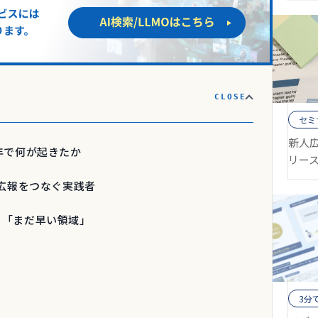
セミ
新人
1年で何が起きたか
リー
と広報をつなぐ実践者
と「まだ早い領域」
3分