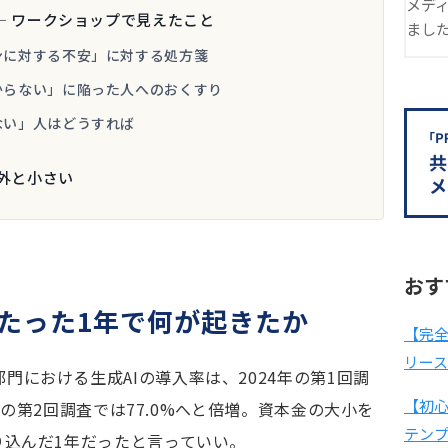
メデ
― ワークショップで見えたこと
まし
ンに対する不安」に対する処方箋
からない」に陥った人へのおくすり
ない」人はどうすれば
意外と小さい
おす
、たった1年で何が起きたか
【完全
リー
門における生成AIの導入率は、2024年の第1回調
【初
11月の第2回調査では77.0%へと倍増。資本金の大小を
テン
り込んだ1年だったと言っていい。