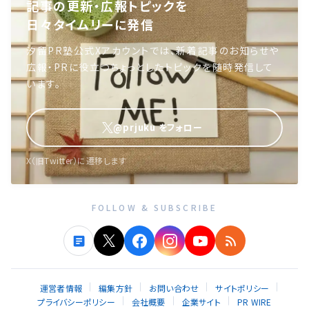
記事の更新・広報トピックを
日々タイムリーに発信
汐留PR塾公式Xアカウントでは、新着記事のお知らせや
広報・PRに役立つちょっとしたトピックを随時発信して
います。
@prjuku をフォロー
X（旧Twitter）に遷移します
FOLLOW & SUBSCRIBE
運営者情報
編集方針
お問い合わせ
サイトポリシー
プライバシーポリシー
会社概要
企業サイト
PR WIRE