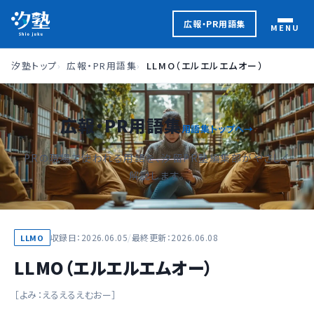
広報・PR用語集
MENU
汐塾トップ
広報・PR用語集
LLMO（エルエルエムオー）
広報・PR用語集
用語集トップへ
PRの現場で使われる用語を、汐留PR塾編集部がやさしく
解説します。
収録日：2026.06.05
/
最終更新：2026.06.08
LLMO
LLMO（エルエルエムオー）
えるえるえむおー