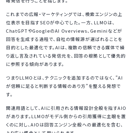
報発信を行うことを指します。
これまでの広報・マーケティングでは、検索エンジンの上
位表示を目指すSEOが中心でした。一方、LLMOは、
ChatGPTやGoogleのAI Overviews、Geminiなどが
回答を生成する過程で、自社の情報源が選ばれることを
目的とした最適化です。AIは、複数の信頼できる媒体で繰
り返し言及されている発信元を、回答の根拠として優先的
に参照する傾向があります。
つまりLLMOとは、テクニックを追加するのではなく、”AI
が信頼に足ると判断する情報のあり方”を整える発想で
す。
関連用語として、AIに引用される情報設計全般を指すAIO
があります。LLMOがモデル側からの引用獲得に主眼を置
くのに対し、AIOは回答エンジン全般への最適化を含む、
より広い概念として用いられます。