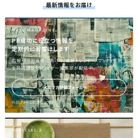
最新情報をお届け
MAIL MAGAZINE
PR成功に役立つ情報を、
定期的にお届けします
広報・PR担当者に向けて、最新トレンド・メソッド・実例
を共同通信PRワイヤー編集部が配信中。
メルマガ登録フォームへ
外部フォームに遷移します
OFFICIAL X