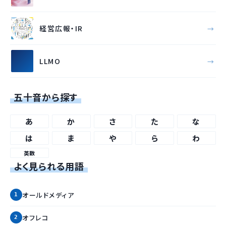
経営広報・IR
LLMO
五十音から探す
あ
か
さ
た
な
は
ま
や
ら
わ
英数
よく見られる用語
オールドメディア
オフレコ