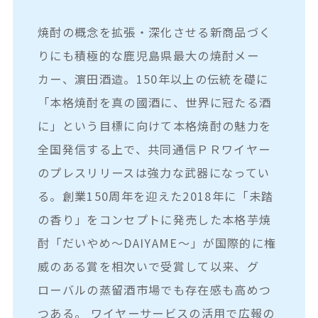
焼酎の概念を拡張・深化させる新商品づく
りにも積極的な鹿児島県最大の焼酎メー
カー、濵田酒造。150年以上の伝統を礎に
「本格焼酎を真の國酒に、世界に冠たる酒
に」という目標に向けて本格焼酎の魅力を
全国発信する上で、共同通信ＰＲワイヤー
のプレスリリースは強力な武器になってい
る。創業150周年を迎えた2018年に「未踏
の香り」をコンセプトに発売した本格芋焼
酎「だいやめ～DAIYAME～」が国際的に権
威のある賞を相次いで受賞して以来、グ
ローバルの蒸留酒市場でも存在感も高めつ
つある。 ワイヤーサービスの活用で広報の