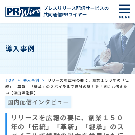
MENU
国内サービス案内
導入事例
海外サービス案内
AI検索/LLMO
TOP
導入事例
リリースを広報の要に、創業１５０年の「伝
統」「革新」「継承」のスパイラルで焼酎の魅力を世界にも伝えた
い【濵田酒造様】
料金
国内配信インタビュー
リリースを広報の要に、創業１５０
よくあるご質問
年の「伝統」「革新」「継承」のス