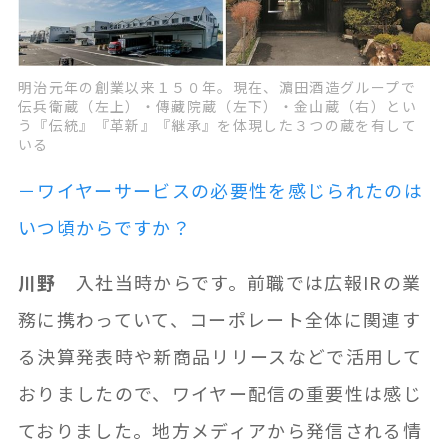
明治元年の創業以来１５０年。現在、濵田酒造グループで
伝兵衛蔵（左上）・傳藏院蔵（左下）・金山蔵（右）とい
う『伝統』『革新』『継承』を体現した３つの蔵を有して
いる
－ワイヤーサービスの必要性を感じられたのは
いつ頃からですか？
川野
入社当時からです。前職では広報IRの業
務に携わっていて、コーポレート全体に関連す
る決算発表時や新商品リリースなどで活用して
おりましたので、ワイヤー配信の重要性は感じ
ておりました。地方メディアから発信される情