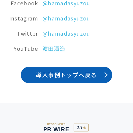
Facebook
@hamadasyuzou
Instagram
@hamadasyuzou
Twitter
@hamadasyuzou
YouTube
濵田酒造
導入事例トップへ戻る