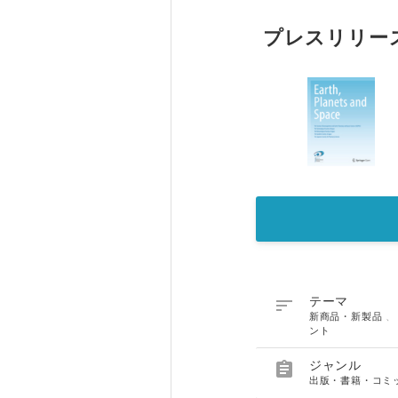
プレスリリー

テーマ
新商品・新製品
ント

ジャンル
出版・書籍・コミ