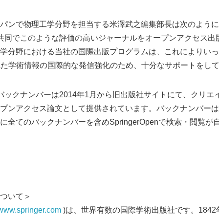
パンで物理工学分野を担当する米澤武之編集部長は次のように
共同でこのような評価の高いジャーナルをオープンアクセス出
学分野における当社の国際出版プログラムは、これによりいっ
れた学術情報の国際的な発信強化のため、十分なサポートをし
バックナンバーは2014年1月から旧出版社サイトにて、クリエ
ンアクセス論文として提供されています。バックナンバーは現在Sp
全てのバックナンバーを含めSpringerOpenで検索・閲覧
ついて＞
//www.springer.com
)は、世界有数の国際学術出版社です。184