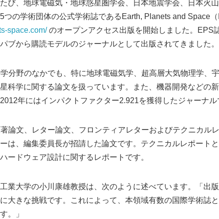
たび、地球電磁気・地球惑星圏学会、日本地震学会、日本火山
学術団体の公式学術誌であるEarth, Planets and Space
ets-space.com/
のオープンアクセス出版を開始しました。EPS
パブから購読モデルのジャーナルとして出版されてきました。
科学分野のなかでも、特に地球電磁気学、超高層大気物理学、
星科学に関する論文を扱っています。また、機器開発などの新
012年にはインパクトファクター2.921を獲得したジャーナ
原著論文、レター論文、フロンティアレターおよびテクニカル
ーは、編集委員長が招請した論文です。テクニカルレポートと
ハードウェア設計に関するレポートです。
工業大学の小川康雄教授は、次のように述べています。「出版
に大きな挑戦です。これによって、本領域有数の国際学術誌と
す。」