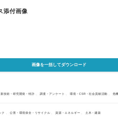
English
ス添付画像
画像を一括してダウンロード
、
新技術・研究開発・特許
、
調査・アンケート
、
環境・CSR・社会貢献活動
、
危
ック
、
公害・環境保全・リサイクル
、
資源・エネルギー
、
土木・建築