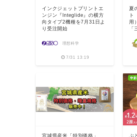
インクジェットプリントエ
夏
ンジン『Integlide』の横方
ト
向タイプ2機種を7月31日よ
用
り受注開始
「
中
理想科学
7/31 13:19
宮城県産米「特別価格」
ぶ