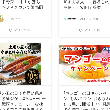
ンド野菜 「中山かぼち
加ギガ購入 「普段も旅
」をＪＡタウンで販売開
も使えるWiFi」提案
English
！
JAタウン
ALL CONNECT
7/21 12:00
7/21 11:00
用の丑の日！鹿児島県産
｢マンゴーの日キャンペ
なぎ蒲焼が｢10％OFFセー
ン｣をJAタウン｢おきな
」濃厚＆ジューシーな極
ゅら島｣で開催中！沖縄
うなぎでこの夏を乗りき
の南国フルーツを期間限