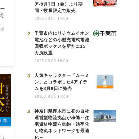
ア-8月7日（金）より期
セー
間・数量限定で販売-
縄
2026.08.04 14:00
、
別
2
千葉市内にリチウムイオン
電池などの小型充電式電池
回収ボックスを新たに15
カ所設置
2026.08.05 16:00
3
人気キャラクター「ムーミ
ン」とコラボした4アイテ
ムを8月6日に発売
2026.08.06 14:00
4
神奈川県厚木市に初の自社
運営型物流拠点が稼働～住
宅資材物流を集約・効率化
し物流ネットワークを最適
化～
アワ