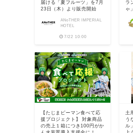
届ける「夏フルーツ」を7月
ラ
23日（木）より販売開始
ゃ
始
ANoTHER IMPERIAL
HOTEL
7/22 10:00
【たじまピーマン食べて応
土
援プロジェクト】 対象商品
う
の売上１箱につき100円がか
ル
ん水装置導入支援金に！
上