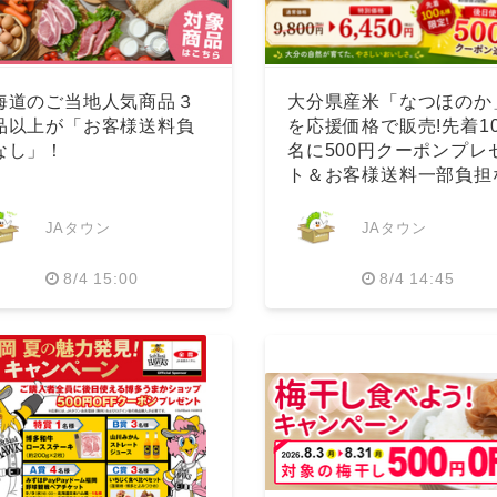
海道のご当地人気商品３
大分県産米「なつほのか
品以上が「お客様送料負
を応援価格で販売!先着10
なし」！
名に500円クーポンプレ
ト＆お客様送料一部負担
し!
JAタウン
JAタウン
8/4 15:00
8/4 14:45