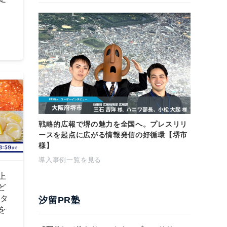
戦略的広報で堺の魅力を全国へ。プレスリリ
ースを起点に広がる情報発信の好循環【堺市
様】
導入事例一覧を見る
上
ど
Aタ
汐留PR塾
を