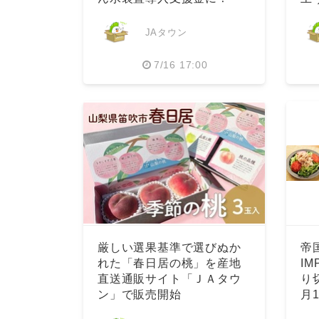
ろ
JAタウン
7/16 17:00
厳しい選果基準で選びぬか
帝
れた「春日居の桃」を産地
IM
直送通販サイト「ＪＡタウ
り
ン」で販売開始
⽉