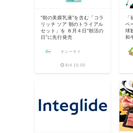
“朝の美膜乳液”を含む「コラ
「
リッチ ソア 朝のトライアル
ペ
セット」を ８月４日“朝活の
球
日”に先行発売
和
選
キューサイ
8/4 10:00