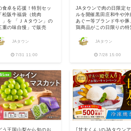
の食卓を応援！特別セッ
JAタウンで肉の日限定
「松阪牛福袋（焼肉
ルを開催黒田庄和牛や沖
）」を 「ＪＡタウン」の
あぐー等ブランド牛や豚
三重の味自慢」で販売
鶏商品がこの日限りの特
！
価格
JAタウン
JAタウン
7/31 11:00
7/28 15:00
どう王国山梨から旬のお
｢甘太くん｣のJAタウン