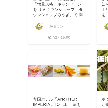
「増量規格」キャンペーン
知
を ＪＡタウンショップ「タ
ト
ウンショップみやぎ」で 開
を
催！
始
JAタウン
7/27 15:00
帝国ホテル「ANoTHER
ホ
IMPERIAL HOTEL」 涼を
が