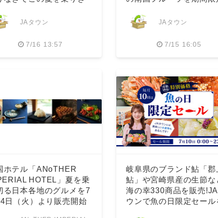
う
販売
JAタウン
JAタウン
7/16 13:57
7/15 16:05
国ホテル「ANoTHER
岐阜県のブランド鮎「郡
PERIAL HOTEL」夏を乗
鮎」や宮崎県産の生節な
切る⽇本各地のグルメを7
海の幸330商品を販売!J
14⽇（⽕）より販売開始
ウンで魚の日限定セール
開催