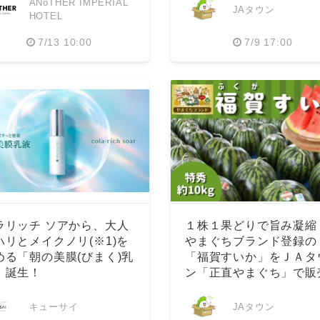
ANoTHER IMPERIAL
JAタウン
HOTEL
7/13 10:00
7/9 17:00
ラリッチ ソアから、大人
１株１果どりで旨み凝縮
ハリとメイクノリ(※1)を
やまぐちブランド登録の
める「朝の美膜(びまく)乳
「福賀すいか」をＪＡタ
」誕生！
ン「正直やまぐち」で販
中！
キューサイ
JAタウン