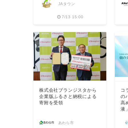
JAタウン
7/13 15:00
株式会社ブランジスタから
コ
企業版ふるさと納税による
の
寄附を受領
高
液
あわら市