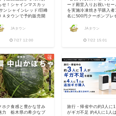
らせ！シャインマスカッ
ード殿堂入りお祝いセー
/サンシャインレッド/巨峰
を実施冷凍焼き芋購入者1
ＪＡタウンで予約販売開
名に500円クーポンプレ
ト
JAタウン
JAタウン
7/27 12:00
7/22 15:01
Japanese
クホク食感と豊かな甘み
旅行・帰省中の約3人に1
魅力 栃木県の希少なブ
がギガ不足 約4人に1人