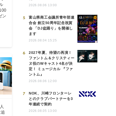
ル
2026.08.06 13:00
00
ゼン
5
富山県商工会議所青年部連
合会 創立50周年記念祝賀
会 「DJ盆踊り」を開催し
ます
2026.08.04 15:25
6
2027年夏、待望の再演！
ファントム＆クリスティー
ヌ役のWキャスト4名が決
定！ ミュージカル 『ファ
ントム』
2026.08.06 12:00
7
NOK、川崎フロンターレ
とのクラブパートナーを3
年連続で契約
人
2026.08.05 13:00
は追