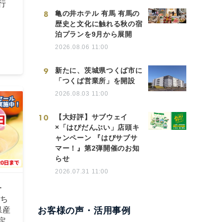
行
8
亀の井ホテル 有馬 有馬の
歴史と文化に触れる秋の宿
泊プランを9月から展開
2026.08.06 11:00
9
新たに、茨城県つくば市に
「つくば営業所」を開設
2026.08.03 11:00
10
【大好評】サブウェイ
×「はぴだんぶい」店頭キ
ャンペーン 『はぴサブサ
マー！』第2弾開催のお知
らせ
2026.07.31 11:00
ー
わち
県産
お客様の声・活用事例
定