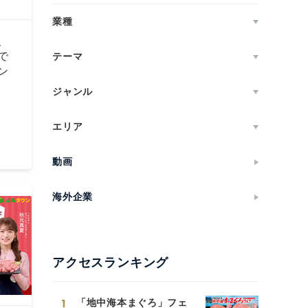
業種
、
で
テーマ
ン
ジャンル
エリア
動画
海外企業
アクセスランキング
1
「地中海本まぐろ」フェ