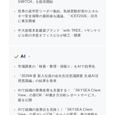
SWITCH」を提供開始
世界の産学官リーダー集結。気候変動対策やエネル
ギー安全保障の最前線を議論。「ICEF2026」10月
に東京開催
中大規模木造建築ブランド「with TREE」×サンケイ
ビル初の木造オフィスビルが竣工・開業
Japanese
AI
市場調査の「検索・整理・深掘り」をAIで効率化
『2026年度 新入社員の会社生活意識調査 生成AI活
用意識編』の結果を発表
English
AIで組織の業務改善を支援する！ 「SKYSEA Client
View」の新CM「AI働き方分析レポートサービス」
篇を公開
AIで組織の改善点を見抜く！「SKYSEA Client
View」の新テレビCM「チームの変革」篇の放映を