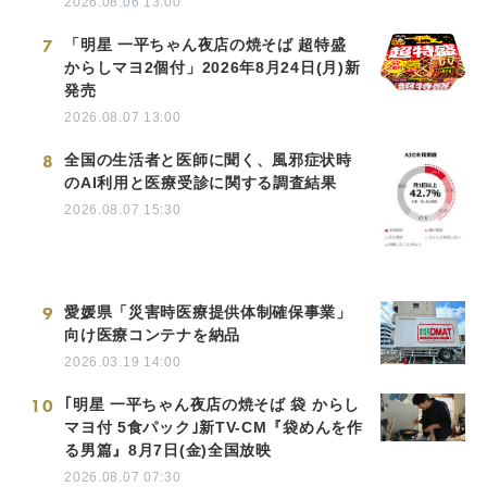
2026.08.06 13:00
7
「明星 一平ちゃん夜店の焼そば 超特盛
からしマヨ2個付」2026年8月24日(月)新
発売
2026.08.07 13:00
8
全国の生活者と医師に聞く、風邪症状時
のAI利用と医療受診に関する調査結果
2026.08.07 15:30
9
愛媛県「災害時医療提供体制確保事業」
向け医療コンテナを納品
2026.03.19 14:00
10
｢明星 一平ちゃん夜店の焼そば 袋 からし
マヨ付 5食パック｣新TV-CM『袋めんを作
る男篇』8月7日(金)全国放映
2026.08.07 07:30