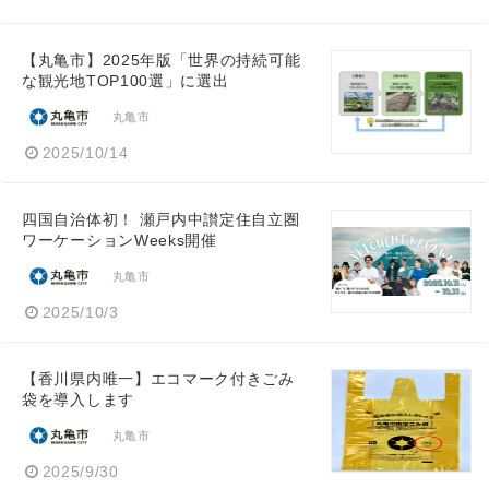
【丸亀市】2025年版「世界の持続可能
な観光地TOP100選」に選出
丸亀市
2025/10/14
四国自治体初！ 瀬戸内中讃定住自立圏
ワーケーションWeeks開催
丸亀市
2025/10/3
【香川県内唯一】エコマーク付きごみ
袋を導入します
丸亀市
2025/9/30