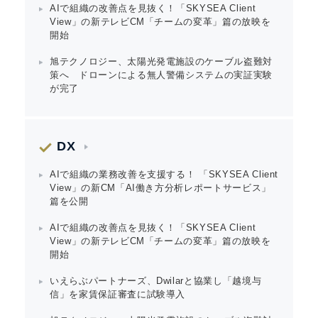
AIで組織の改善点を見抜く！「SKYSEA Client
View」の新テレビCM「チームの変革」篇の放映を
Japanese
開始
旭テクノロジー、太陽光発電施設のケーブル盗難対
策へ ドローンによる無人警備システムの実証実験
が完了
English
DX
AIで組織の業務改善を支援する！ 「SKYSEA Client
View」の新CM「AI働き方分析レポートサービス」
篇を公開
AIで組織の改善点を見抜く！「SKYSEA Client
View」の新テレビCM「チームの変革」篇の放映を
開始
いえらぶパートナーズ、Dwilarと協業し「越境与
信」を家賃保証審査に試験導入