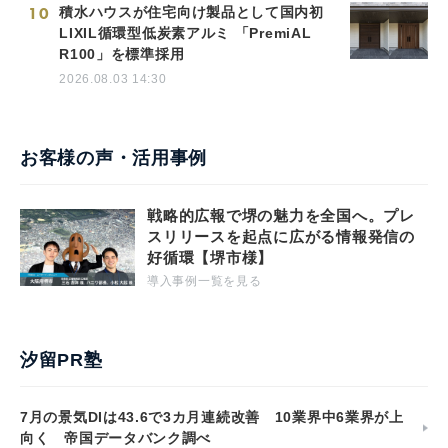
10
積水ハウスが住宅向け製品として国内初
LIXIL循環型低炭素アルミ 「PremiAL
R100」を標準採用
2026.08.03 14:30
お客様の声・活用事例
戦略的広報で堺の魅力を全国へ。プレ
スリリースを起点に広がる情報発信の
好循環【堺市様】
導入事例一覧を見る
汐留PR塾
7月の景気DIは43.6で3カ月連続改善 10業界中6業界が上
向く 帝国データバンク調べ