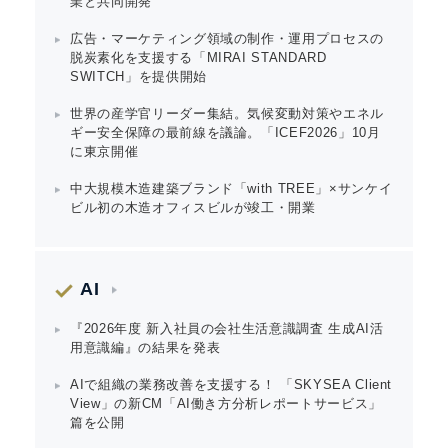
業と共同開発
広告・マーケティング領域の制作・運用プロセスの
脱炭素化を支援する「MIRAI STANDARD
SWITCH」を提供開始
世界の産学官リーダー集結。気候変動対策やエネル
ギー安全保障の最前線を議論。「ICEF2026」10月
に東京開催
中大規模木造建築ブランド「with TREE」×サンケイ
ビル初の木造オフィスビルが竣工・開業
AI
『2026年度 新入社員の会社生活意識調査 生成AI活
用意識編』の結果を発表
AIで組織の業務改善を支援する！ 「SKYSEA Client
View」の新CM「AI働き方分析レポートサービス」
篇を公開