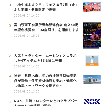
1
「地中海本まぐろ」フェア-8月7日（金）
より期間・数量限定で販売-
2026.08.04 14:00
2
富山県商工会議所青年部連合会 創立50周
年記念祝賀会 「DJ盆踊り」を開催します
2026.08.04 15:25
3
人気キャラクター「ムーミン」とコラボ
した4アイテムを8月6日に発売
2026.08.06 14:00
4
神奈川県厚木市に初の自社運営型物流拠
点が稼働～住宅資材物流を集約・効率化
し物流ネットワークを最適化～
2026.08.06 13:00
5
NOK、川崎フロンターレとのクラブパー
トナーを3年連続で契約