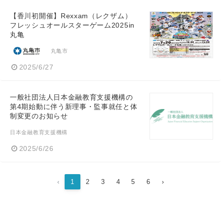
【香川初開催】Rexxam（レクザム）
フレッシュオールスターゲーム2025in
丸亀
丸亀市
2025/6/27
一般社団法人日本金融教育支援機構の
第4期始動に伴う新理事・監事就任と体
制変更のお知らせ
日本金融教育支援機構
2025/6/26
‹
1
2
3
4
5
6
›