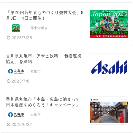
「第20回若年者ものづくり競技大会」8
月3日、4日に開催！
厚生労働省
2025/7/28
香川県丸亀市、アサヒ飲料 「包括連携
協定」を締結
丸亀市
2025/7/8
香川県丸亀市「本島・広島に泊まって
日本遺産をめぐろう！キャンペーン」
丸亀市
2025/6/27