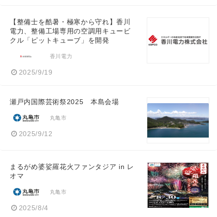
【整備士を酷暑・極寒から守れ】香川
電力、整備工場専用の空調用キュービ
クル「ピットキューブ」を開発
香川電力
2025/9/19
瀬戸内国際芸術祭2025 本島会場
丸亀市
2025/9/12
まるがめ婆娑羅花火ファンタジア in レ
オマ
丸亀市
2025/8/4