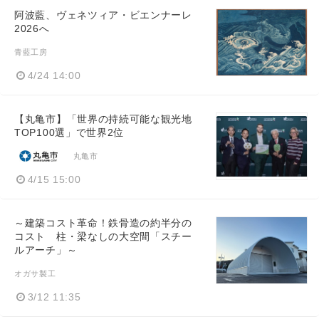
阿波藍、ヴェネツィア・ビエンナーレ
2026へ
青藍工房
4/24 14:00
【丸亀市】「世界の持続可能な観光地
TOP100選」で世界2位
丸亀市
4/15 15:00
～建築コスト革命！鉄骨造の約半分の
コスト 柱・梁なしの大空間「スチー
ルアーチ」～
オガサ製工
3/12 11:35