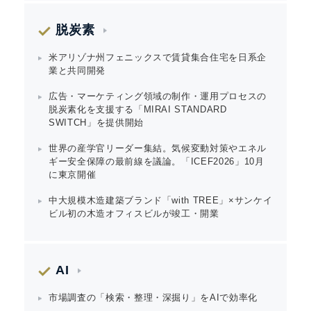
脱炭素
米アリゾナ州フェニックスで賃貸集合住宅を日系企
業と共同開発
広告・マーケティング領域の制作・運用プロセスの
脱炭素化を支援する「MIRAI STANDARD
SWITCH」を提供開始
世界の産学官リーダー集結。気候変動対策やエネル
ギー安全保障の最前線を議論。「ICEF2026」10月
に東京開催
中大規模木造建築ブランド「with TREE」×サンケイ
ビル初の木造オフィスビルが竣工・開業
AI
市場調査の「検索・整理・深掘り」をAIで効率化