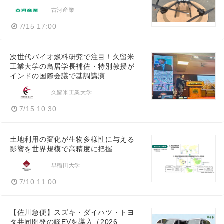
古河産業
7/15 17:00
次世代バイオ燃料研究で注目！久留米
工業大学の鳥居学長補佐・特別教授が
インドの国際会議で基調講演
久留米工業大学
7/15 10:30
土地利用の変化が生物多様性に与える
影響を世界規模で高精度に把握
早稲田大学
7/10 11:00
【佐川急便】スズキ・ダイハツ・トヨ
タ共同開発の軽EVを導入（2026