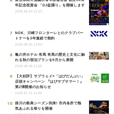
6
年記念祝賀会 「DJ盆踊り」を開催します
2026.08.04 15:25
7
NOK、川崎フロンターレとのクラブパー
トナーを3年連続で契約
2026.08.05 13:00
8
亀の井ホテル 有馬 有馬の歴史と文化に触
れる秋の宿泊プランを9月から展開
2026.08.06 11:00
9
【大好評】サブウェイ×「はぴだんぶい」
店頭キャンペーン 『はぴサブサマー！』
第2弾開催のお知らせ
2026.07.31 11:00
10
掛川の祭典シーズン到来! 市内各所で熱
気あふれる祭りを開催