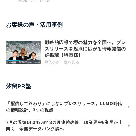
2026.07.31 09:30
お客様の声・活用事例
戦略的広報で堺の魅力を全国へ。プレ
スリリースを起点に広がる情報発信の
好循環【堺市様】
導入事例一覧を見る
汐留PR塾
「配信して終わり」にしないプレスリリース。LLMO時代
の情報設計、3つの視点
7月の景気DIは43.6で3カ月連続改善 10業界中6業界が上
向く 帝国データバンク調べ