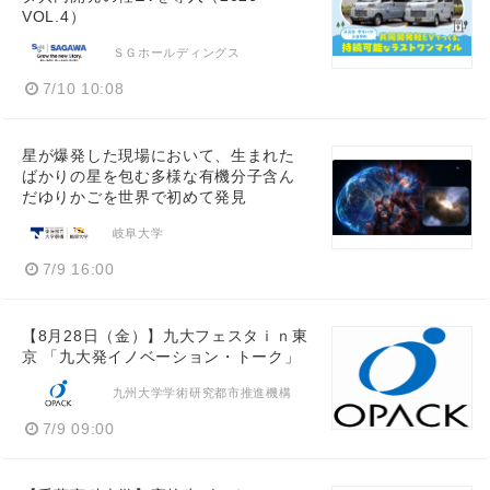
VOL.4）
ＳＧホールディングス
7/10 10:08
星が爆発した現場において、生まれた
ばかりの星を包む多様な有機分子含ん
だゆりかごを世界で初めて発見
岐阜大学
7/9 16:00
【8月28日（金）】九大フェスタｉｎ東
京 「九大発イノベーション・トーク」
九州大学学術研究都市推進機構
7/9 09:00