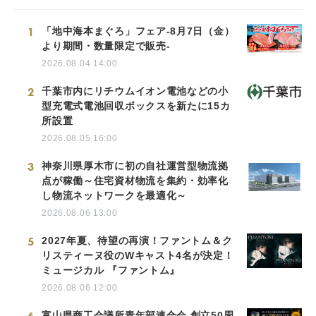
1
「地中海本まぐろ」フェア-8月7日（金）
より期間・数量限定で販売-
2026.08.04 14:00
2
千葉市内にリチウムイオン電池などの小
型充電式電池回収ボックスを新たに15カ
所設置
2026.08.05 16:00
3
神奈川県厚木市に初の自社運営型物流拠
点が稼働～住宅資材物流を集約・効率化
し物流ネットワークを最適化～
2026.08.06 13:00
5
2027年夏、待望の再演！ファントム＆ク
リスティーヌ役のWキャスト4名が決定！
ミュージカル 『ファントム』
2026.08.06 12:00
富山県商工会議所青年部連合会 創立50周