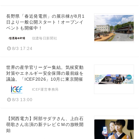
長野県「春近発電所」の展示棟が8月1
日より一般公開スタート！オープンイ
ベントも開催中！
信濃毎日新聞社
8/3 17:24
世界の産学官リーダー集結。気候変動
対策やエネルギー安全保障の最前線を
議論。「ICEF2026」10月に東京開催
ICEF運営事務局
8/3 13:00
【関西電力】阿部サダヲさん、上白石
萌歌さん出演の新テレビＣＭの放映開
始