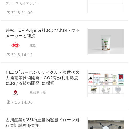
ブルースカイエナジー
7/16 21:00
兼松、EF Polymer社および米国トマト
メーカーと連携
兼松
7/16 14:12
NEDO｢カーボンリサイクル・次世代火
力発電等技術開発／CO2有効利用拠点
における技術開発｣に採択
早稲田大学
7/16 14:00
古河産業が85Kg重量物運搬ドローン飛
行実証試験を実施