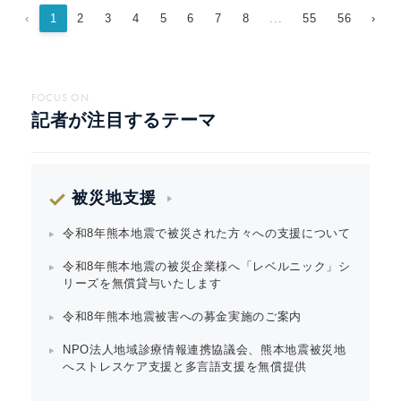
‹
1
2
3
4
5
6
7
8
...
55
56
›
FOCUS ON
記者が注目するテーマ
被災地支援
令和8年熊本地震で被災された方々への支援について
令和8年熊本地震の被災企業様へ「レベルニック」シ
リーズを無償貸与いたします
令和8年熊本地震被害への募金実施のご案内
NPO法人地域診療情報連携協議会、熊本地震被災地
へストレスケア支援と多言語支援を無償提供