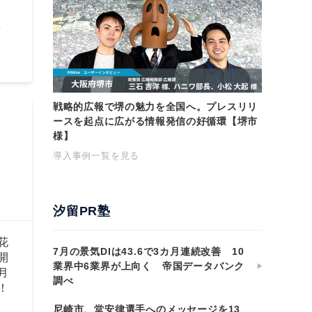
町
戦略的広報で堺の魅力を全国へ。プレスリリ
ースを起点に広がる情報発信の好循環【堺市
様】
導入事例一覧を見る
汐留PR塾
花
7月の景気DIは43.6で3カ月連続改善 10
開
業界中6業界が上向く 帝国データバンク
月
調べ
！
尼崎市、堂安律選手へのメッセージを13