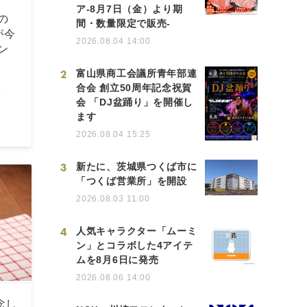
ア-8月7日（金）より期
の
間・数量限定で販売-
が今
2026.08.04 14:00
ン
2
富山県商工会議所青年部連
合会 創立50周年記念祝賀
町
会 「DJ盆踊り」を開催し
ます
2026.08.04 15:25
3
新たに、茨城県つくば市に
「つくば営業所」を開設
2026.08.03 11:00
4
人気キャラクター「ムーミ
ン」とコラボした4アイテ
ムを8月6日に発売
2026.08.06 14:00
念し