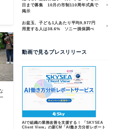
町
日まで募集 10月の市制110周年式典で
掲示
お盆玉、子ども1人あたり平均9,977円
用意する人は38.6% ソニー損保調べ
動画で見るプレスリリース
な
ー
AIで組織の業務改善を支援する！ 「SKYSEA
町
Client View」の新CM「AI働き方分析レポート