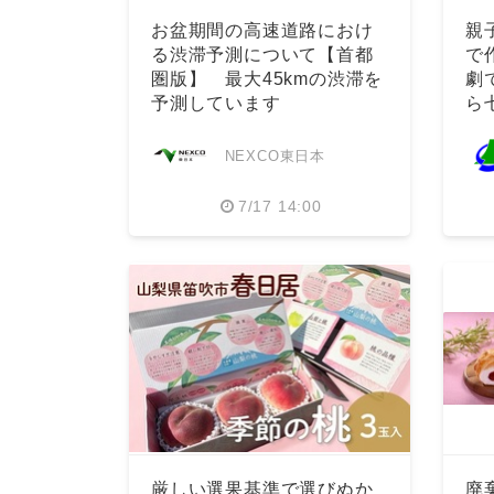
お盆期間の高速道路におけ
親
る渋滞予測について【首都
で
圏版】 最大45kmの渋滞を
劇
予測しています
ら
NEXCO東日本
7/17 14:00
厳しい選果基準で選びぬか
廃