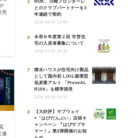
5
NOK、川崎フロンターレ
や
とのクラブパートナーを3
発売
年連続で契約
2026.08.05 13:00
6
令和８年度第２回 市営住
宅の入居者募集について
2026.07.31 16:30
7
積水ハウスが住宅向け製品
として国内初 LIXIL循環型
低炭素アルミ 「PremiAL
R100」を標準採用
2026.08.03 14:30
8
【大好評】サブウェイ
×「はぴだんぶい」店頭キ
ャンペーン 『はぴサブサ
花
マー！』第2弾開催のお知
夜連
らせ