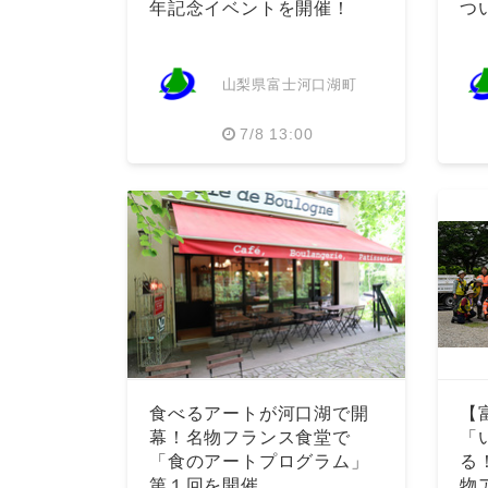
年記念イベントを開催！
つ
山梨県富士河口湖町
7/8 13:00
食べるアートが河口湖で開
【
幕！名物フランス食堂で
「
「食のアートプログラム」
る
第１回を開催
物