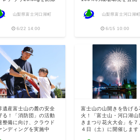
山梨県富士河口湖町
山梨県富士河口湖
6/22 14:00
6/15 10:00
界遺産富士山の麓の安全
富士山の山開きを告げる
守る！「消防団」の活動
火！「富士山・河口湖山
盤整備に向け、クラウド
きまつり花火大会」を７
ァンディングを実施中
４日（土）に開催します