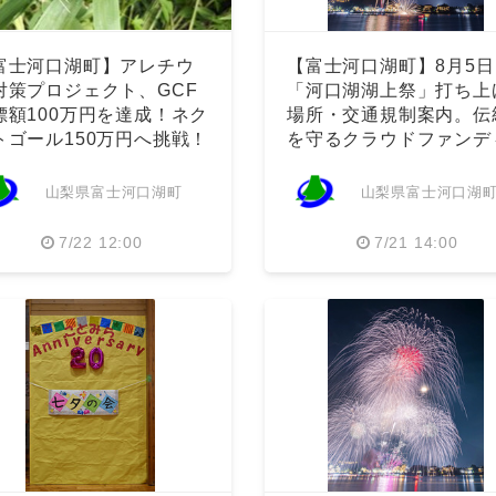
富士河口湖町】アレチウ
【富士河口湖町】8月5日
対策プロジェクト、GCF
「河口湖湖上祭」打ち上
標額100万円を達成！ネク
場所・交通規制案内。伝
トゴール150万円へ挑戦！
を守るクラウドファンデ
ングも
山梨県富士河口湖町
山梨県富士河口湖
7/22 12:00
7/21 14:00