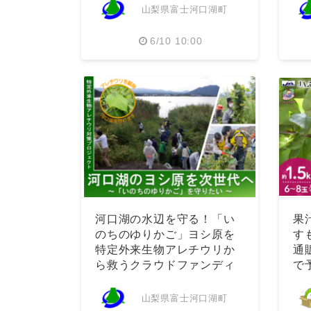
山梨県富士河口湖町
6/10 10:00
河口湖の水辺を守る！「い
果
のちのゆりかご」ヨシ原を
す
特定外来生物アレチウリか
通
ら救うクラウドファンディ
で
ング
山梨県富士河口湖町