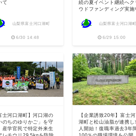
いて
続の夏イベント継続へク
ウドファンディング実施
English
山梨県富士河口湖町
山梨県富士河口湖
6/30 14:48
6/29 15:00
富士河口湖町】河口湖の
【企業誘致20年】富士河
いのちのゆりかご」を守
湖町と松山油脂が連携し
！産学官民で特定外来生
人開始！復職率過去3年
アレチウリ29.5kgを防除
100％の職場環境を公開