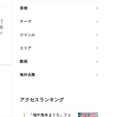
業種
げ
テーマ
統
ィ
ジャンル
町
エリア
動画
海外企業
アクセスランキング
1
「地中海本まぐろ」フェ