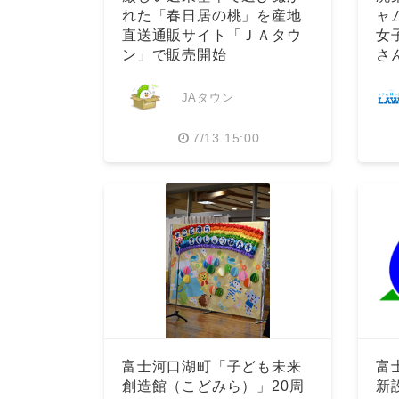
れた「春日居の桃」を産地
ャ
直送通販サイト「ＪＡタウ
女
ン」で販売開始
さ
JAタウン
7/13 15:00
富士河口湖町「子ども未来
富
創造館（こどみら）」20周
新