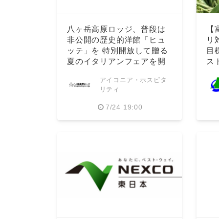
八ヶ岳高原ロッジ、普段は
【
非公開の歴史的洋館「ヒュ
リ
ッテ」を 特別開放して贈る
目
夏のイタリアンフェアを開
ス
催
アイコニア・ホスピタ
リティ
7/24 19:00