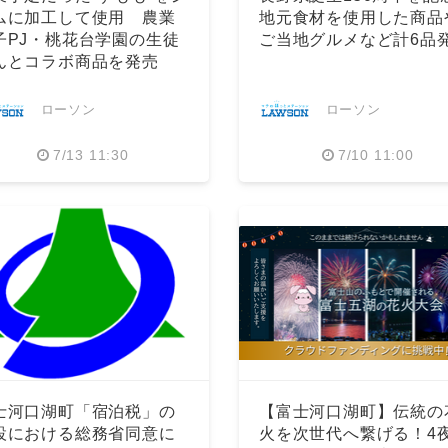
ムに加工して使用 農業
地元食材を使用した商品
子PJ・桃花台学園の生徒
ご当地グルメなど計6品
んとコラボ商品を発売
ローソン
ローソン
7/13 11:30
7/10 11:00
Japanese
士河口湖町「宿泊税」の
【富士河口湖町】伝統の
設における総務省同意に
火を次世代へ繋げる！4