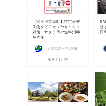
【富士河口湖町】特定外来
S
生物クビアカツヤカミキリ
社
対策 サクラ等の無料消毒
同
を実施
山梨県富士河口湖町
8/4 13:00