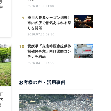
ラ
2026.07.31 11:00
中
9
掛川の祭典シーズン到来!
町
市内各所で熱気あふれる祭
りを開催
2026.07.31 09:30
10
愛媛県「災害時医療提供体
制確保事業」向け医療コン
テナを納品
2026.03.19 14:00
お客様の声・活用事例
口
求
間