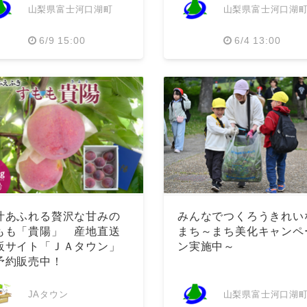
山梨県富士河口湖町
山梨県富士河口湖
6/9 15:00
6/4 13:00
汁あふれる贅沢な甘みの
みんなでつくろうきれい
もも「貴陽」 産地直送
まち～まち美化キャンペ
販サイト「ＪＡタウン」
ン実施中～
予約販売中！
JAタウン
山梨県富士河口湖