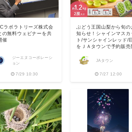
MCラボラトリーズ株式会
ぶどう王国山梨から旬の
との無料ウェビナーを共
知らせ！シャインマスカ
開催
ト/サンシャインレッド/
をＪＡタウンで予約販売
始
ジーエヌコーポレーシ
JAタウン
ョン
7/29 10:30
7/27 12:00