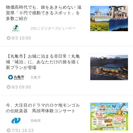
物価高時代でも、旅をあきらめない 滋
賀県「０円で感動できるスポット」を
多数ご紹介
びわこビジターズビューロー
8/3 10:00
【丸亀市】お城に泊まる非日常！丸亀
城「城泊」に、あなただけの旅を描く
新プランが登場
丸亀市
8/3 09:00
今、大注目のドラマのロケ地モンゴル
の伝統楽器 馬頭琴体験コンサート
長崎県
7/31 16:23