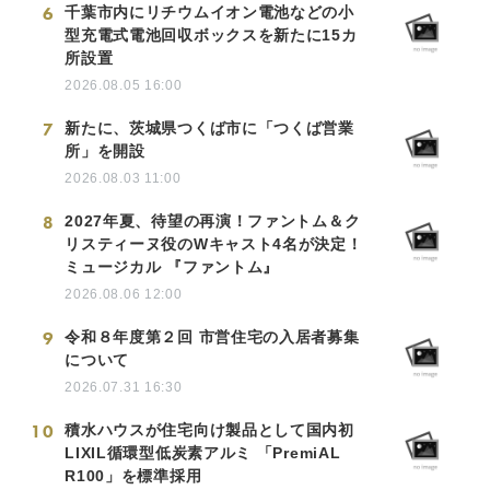
6
千葉市内にリチウムイオン電池などの小
型充電式電池回収ボックスを新たに15カ
所設置
2026.08.05 16:00
7
新たに、茨城県つくば市に「つくば営業
所」を開設
2026.08.03 11:00
8
2027年夏、待望の再演！ファントム＆ク
リスティーヌ役のWキャスト4名が決定！
ミュージカル 『ファントム』
2026.08.06 12:00
9
令和８年度第２回 市営住宅の入居者募集
について
2026.07.31 16:30
10
積水ハウスが住宅向け製品として国内初
LIXIL循環型低炭素アルミ 「PremiAL
R100」を標準採用