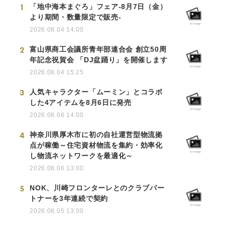
1
「地中海本まぐろ」フェア-8月7日（金）
より期間・数量限定で販売-
2026.08.04 14:00
2
富山県商工会議所青年部連合会 創立50周
年記念祝賀会 「DJ盆踊り」を開催します
2026.08.04 15:25
3
人気キャラクター「ムーミン」とコラボ
した4アイテムを8月6日に発売
2026.08.06 14:00
4
神奈川県厚木市に初の自社運営型物流拠
点が稼働～住宅資材物流を集約・効率化
し物流ネットワークを最適化～
2026.08.06 13:00
5
NOK、川崎フロンターレとのクラブパー
トナーを3年連続で契約
2026.08.05 13:00