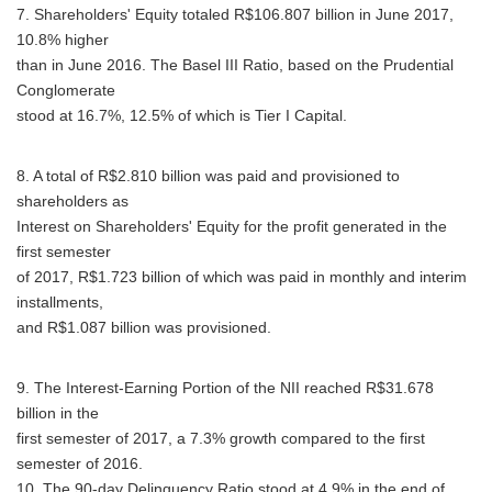
7. Shareholders' Equity totaled R$106.807 billion in June 2017,
10.8% higher
than in June 2016. The Basel III Ratio, based on the Prudential
Conglomerate
stood at 16.7%, 12.5% of which is Tier I Capital.
8. A total of R$2.810 billion was paid and provisioned to
shareholders as
Interest on Shareholders' Equity for the profit generated in the
first semester
of 2017, R$1.723 billion of which was paid in monthly and interim
installments,
and R$1.087 billion was provisioned.
9. The Interest-Earning Portion of the NII reached R$31.678
billion in the
first semester of 2017, a 7.3% growth compared to the first
semester of 2016.
10. The 90-day Delinquency Ratio stood at 4.9% in the end of