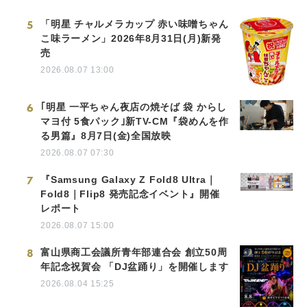
5
「明星 チャルメラカップ 赤い味噌ちゃん
こ味ラーメン」2026年8月31日(月)新発
売
2026.08.07 13:00
6
｢明星 一平ちゃん夜店の焼そば 袋 からし
マヨ付 5食パック｣新TV-CM『袋めんを作
る男篇』8月7日(金)全国放映
2026.08.07 07:30
7
『Samsung Galaxy Z Fold8 Ultra｜
Fold8｜Flip8 発売記念イベント』開催
レポート
2026.08.07 15:00
8
富山県商工会議所青年部連合会 創立50周
年記念祝賀会 「DJ盆踊り」を開催します
2026.08.04 15:25