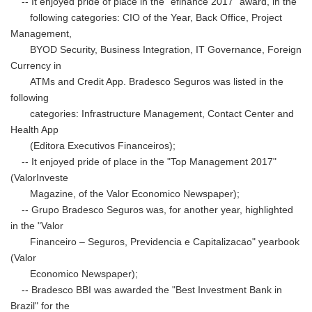
-- It enjoyed pride of place in the "efinance 2017" award, in the
following categories: CIO of the Year, Back Office, Project
Management,
BYOD Security, Business Integration, IT Governance, Foreign
Currency in
ATMs and Credit App. Bradesco Seguros was listed in the
following
categories: Infrastructure Management, Contact Center and
Health App
(Editora Executivos Financeiros);
-- It enjoyed pride of place in the "Top Management 2017"
(ValorInveste
Magazine, of the Valor Economico Newspaper);
-- Grupo Bradesco Seguros was, for another year, highlighted
in the "Valor
Financeiro – Seguros, Previdencia e Capitalizacao" yearbook
(Valor
Economico Newspaper);
-- Bradesco BBI was awarded the "Best Investment Bank in
Brazil" for the