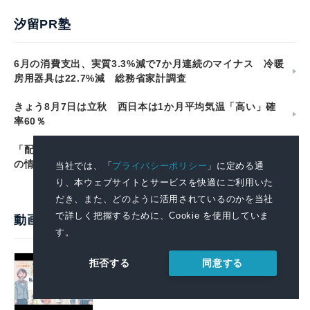
汐留PR塾
6月の消費支出、実質3.3%減で7か月連続のマイナス 冷暖
房用器具は22.7%減 総務省家計調査
きょう8月7日は立秋 西日本は1か月平均気温「高い」確
率60％
「配信して終わり」にしないプレスリリース。LLMO時代
の情報設計、3つの視点
当社では、「
プライバシーポリシー
」に定める通
り、本ウェブサイトとサービスを快適にご利用いた
だき、また、どのように活用されているのかを当社
で詳しく把握するために、Cookie を使用していま
動画で見るプレスリリース
す。
政府全体でこども・若者の自殺防止に向
同意する
拒否する
けた取組を強化します
2026.08.07 14:00