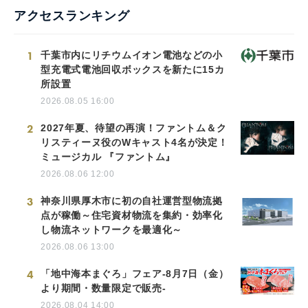
アクセスランキング
1
千葉市内にリチウムイオン電池などの小
型充電式電池回収ボックスを新たに15カ
所設置
2026.08.05 16:00
2
2027年夏、待望の再演！ファントム＆ク
リスティーヌ役のWキャスト4名が決定！
ミュージカル 『ファントム』
2026.08.06 12:00
3
神奈川県厚木市に初の自社運営型物流拠
点が稼働～住宅資材物流を集約・効率化
し物流ネットワークを最適化～
2026.08.06 13:00
4
「地中海本まぐろ」フェア-8月7日（金）
より期間・数量限定で販売-
2026.08.04 14:00