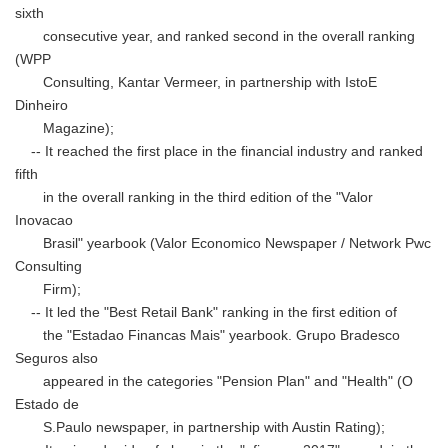
sixth
consecutive year, and ranked second in the overall ranking
(WPP
Consulting, Kantar Vermeer, in partnership with IstoE
Dinheiro
Magazine);
-- It reached the first place in the financial industry and ranked
fifth
in the overall ranking in the third edition of the "Valor
Inovacao
Brasil" yearbook (Valor Economico Newspaper / Network Pwc
Consulting
Firm);
-- It led the "Best Retail Bank" ranking in the first edition of
the "Estadao Financas Mais" yearbook. Grupo Bradesco
Seguros also
appeared in the categories "Pension Plan" and "Health" (O
Estado de
S.Paulo newspaper, in partnership with Austin Rating);