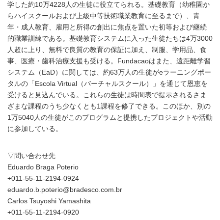
学した約10万4228人の生徒に役立てられる。基礎教育（幼稚園か
らハイスクールおよび上級中等技術職業教育に至るまで）、青
年・成人教育、雇用と所得の創出に焦点を置いた初等および継続
的職業訓練である。基礎教育システムに入った生徒たちは4万3000
人超に上り、無料で良質の教育の保証に加え、制服、学用品、食
事、医療・歯科治療支援も受ける。Fundacaoはまた、遠距離学習
システム（EaD）に関しては、約63万人の生徒がeラーニングポー
タルの「Escola Virtual（バーチャルスクール）」を通じて恩恵を
受けると見込んでいる。これらの生徒は時間表で提示されるさま
ざまな課程のうち少なくとも1課程を修了できる。このほか、別の
1万5040人の生徒がこのプログラムと提携したプロジェクトや活動
に参加している。
▽問い合わせ先
Eduardo Braga Poterio
+011-55-11-2194-0924
eduardo.b.poterio@bradesco.com.br
Carlos Tsuyoshi Yamashita
+011-55-11-2194-0920