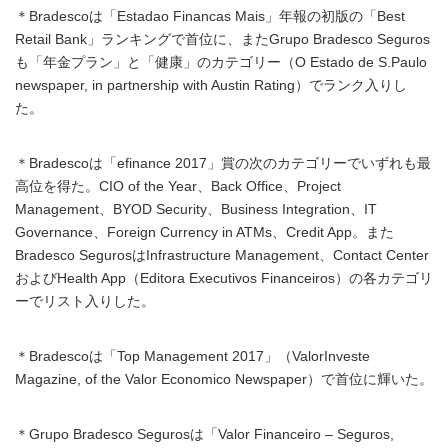
＊Bradescoは「Estadao Financas Mais」年報の初版の「Best
Retail Bank」ランキングで首位に、またGrupo Bradesco Seguros
も「年金プラン」と「健康」のカテゴリー（O Estado de S.Paulo
newspaper, in partnership with Austin Rating）でランク入りし
た。
＊Bradescoは「efinance 2017」賞の次のカテゴリーでいずれも最
高位を得た。CIO of the Year、Back Office、Project
Management、BYOD Security、Business Integration、IT
Governance、Foreign Currency in ATMs、Credit App。また
Bradesco SegurosはInfrastructure Management、Contact Center
およびHealth App（Editora Executivos Financeiros）の各カテゴリ
ーでリスト入りした。
＊Bradescoは「Top Management 2017」（ValorInveste
Magazine, of the Valor Economico Newspaper）で首位に輝いた。
＊Grupo Bradesco Segurosは「Valor Financeiro – Seguros,