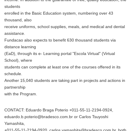
students
enrolled in the Basic Education system, numbering over 43
thousand, also
receive uniforms, school supplies, meals, and medical and dental
assistance.
Fundacao also expects to benefit 630 thousand students via
distance learning
(EaD), through its e- Learning portal "Escola Virtual" (Virtual
School), where
students can complete at least one of the courses offered in its
schedule.
Another 15,040 students are taking part in projects and actions in
partnership
with the Program.
CONTACT: Eduardo Braga Poterio +011-55-11-2194-0924,
eduardo.b.poterio@bradesco.com.br or Carlos Tsuyoshi
Yamashita,
+011-55-11-2194-0920, carlos.yamashita@bradesco.com.br, both