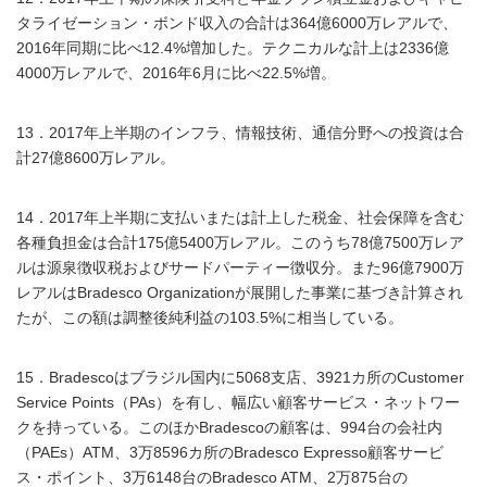
タライゼーション・ボンド収入の合計は364億6000万レアルで、
2016年同期に比べ12.4%増加した。テクニカルな計上は2336億
4000万レアルで、2016年6月に比べ22.5%増。
13．2017年上半期のインフラ、情報技術、通信分野への投資は合
計27億8600万レアル。
14．2017年上半期に支払いまたは計上した税金、社会保障を含む
各種負担金は合計175億5400万レアル。このうち78億7500万レア
ルは源泉徴収税およびサードパーティー徴収分。また96億7900万
レアルはBradesco Organizationが展開した事業に基づき計算され
たが、この額は調整後純利益の103.5%に相当している。
15．Bradescoはブラジル国内に5068支店、3921カ所のCustomer
Service Points（PAs）を有し、幅広い顧客サービス・ネットワー
クを持っている。このほかBradescoの顧客は、994台の会社内
（PAEs）ATM、3万8596カ所のBradesco Expresso顧客サービ
ス・ポイント、3万6148台のBradesco ATM、2万875台の