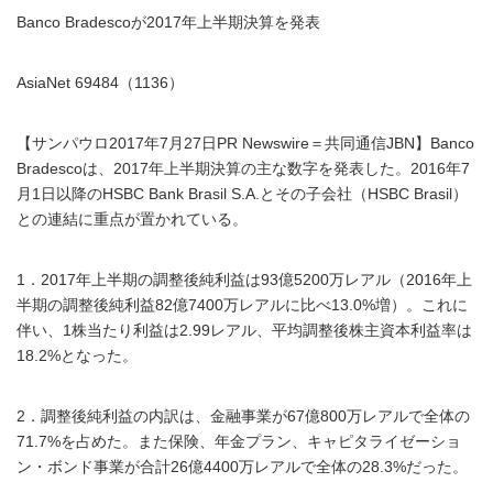
Banco Bradescoが2017年上半期決算を発表
AsiaNet 69484（1136）
【サンパウロ2017年7月27日PR Newswire＝共同通信JBN】Banco
Bradescoは、2017年上半期決算の主な数字を発表した。2016年7
月1日以降のHSBC Bank Brasil S.A.とその子会社（HSBC Brasil）
との連結に重点が置かれている。
1．2017年上半期の調整後純利益は93億5200万レアル（2016年上
半期の調整後純利益82億7400万レアルに比べ13.0%増）。これに
伴い、1株当たり利益は2.99レアル、平均調整後株主資本利益率は
18.2%となった。
2．調整後純利益の内訳は、金融事業が67億800万レアルで全体の
71.7%を占めた。また保険、年金プラン、キャピタライゼーショ
ン・ボンド事業が合計26億4400万レアルで全体の28.3%だった。