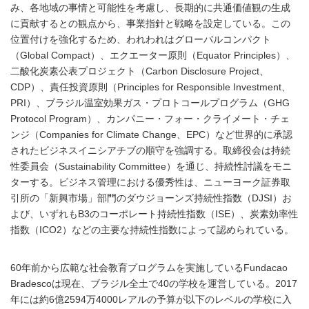
み、各地域の事情と可能性を考慮し、長期的に共通価値観の生成
に貢献するとの観点から、事業指針と戦略を設定している。この
位置付けを強化するため、われわれはグローバルコンパクト
（Global Compact）、エクエーター原則（Equator Principles）、
二酸化炭素公表プロジェクト（Carbon Disclosure Project、
CDP）、責任投資原則（Principles for Responsible Investment、
PRI）、ブラジル温室効果ガス・プロトコールプログラム（GHG
Protocol Program）、カンパニー・フォー・クライメート・チェ
ンジ（Companies for Climate Change、EPC）など世界的に承認
されたビジネスイニシアチブの順守を強調する。取締役会は持続
性委員会（Sustainability Committee）を通じ、持続性討議をモニ
ターする。ビジネス管理における優秀性は、ニューヨーク証券取
引所の「新興市場」部門のダウジョーンズ持続性指数（DJSI）お
よび、いずれもB3のコーポレート持続性指数（ISE）、炭素効率性
指数（ICO2）などの主要な持続性指数によって認められている。
60年前から広範な社会教育プログラムを実施しているFundacao
Bradescoは現在、ブラジル全土で40の学校を運営している。2017
年には約6億2594万4000レアルの予算が以下のレベルの学校に入