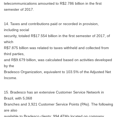
telecommunications amounted to R$2.786 billion in the first
semester of 2017.
14. Taxes and contributions paid or recorded in provision,
including social
security, totaled R$17.554 billion in the first semester of 2017, of
which
R$7.875 billion was related to taxes withheld and collected from
third parties,
and R$9.679 billion, was calculated based on activities developed
by the
Bradesco Organization, equivalent to 103.5% of the Adjusted Net
Income.
Japanese
15. Bradesco has an extensive Customer Service Network in
Brazil, with 5,068
Branches and 3,921 Customer Service Points (PAs). The following
are also
available to Bradesco clients: 994 ATMs located on company