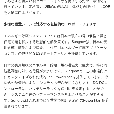
じめとする幅広い製品ポートフォリオを提供するために最適化を
行っています。定格電力125kWの製品は、構成を合理化し、LCOE
を大幅に向上させます。
多様な設置シーンに対応する包括的な
ESS
ポートフォリオ
エネルギー貯蔵システム（ESS）は日本の現在の電力価格上昇と
停電問題を解決する理想的な解決策です。Sungrowは、日本の実
用規模、商業および産業用、住宅用エネルギー貯蔵アプリケーシ
ョン向けの包括的なESSポートフォリオを提供しています。
日本の実用規模のエネルギー貯蔵市場の潜在力は巨大で、特に周
波数調整に対する需要が大きいです。Sungrowは、この市場向け
にカスタマイズされた液冷ESS PowerTitanを提供しています。液
冷式の熱管理により、システムの寿命が長くなります。DC-DCコ
ントローラは、バッテリーラックを個別に充放電することがで
き、システム全体のパフォーマンスを向上させることができま
す。Sungrowはこれまでに全世界で累計９GWhのPowerTitanを受
注されています。