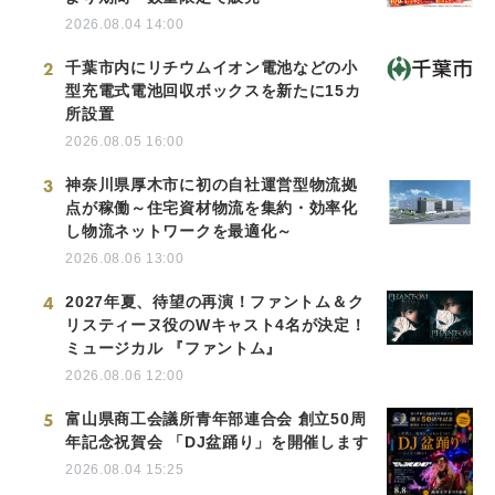
2026.08.04 14:00
2
千葉市内にリチウムイオン電池などの小
型充電式電池回収ボックスを新たに15カ
所設置
2026.08.05 16:00
3
神奈川県厚木市に初の自社運営型物流拠
点が稼働～住宅資材物流を集約・効率化
し物流ネットワークを最適化～
2026.08.06 13:00
4
2027年夏、待望の再演！ファントム＆ク
リスティーヌ役のWキャスト4名が決定！
ミュージカル 『ファントム』
2026.08.06 12:00
5
富山県商工会議所青年部連合会 創立50周
年記念祝賀会 「DJ盆踊り」を開催します
2026.08.04 15:25