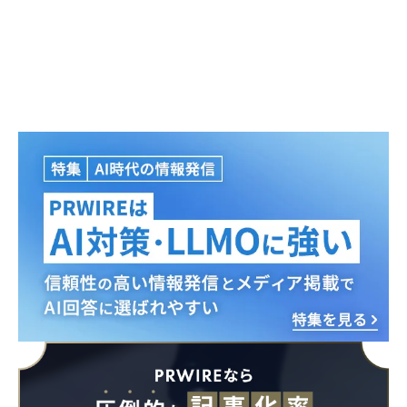
Japanese
English