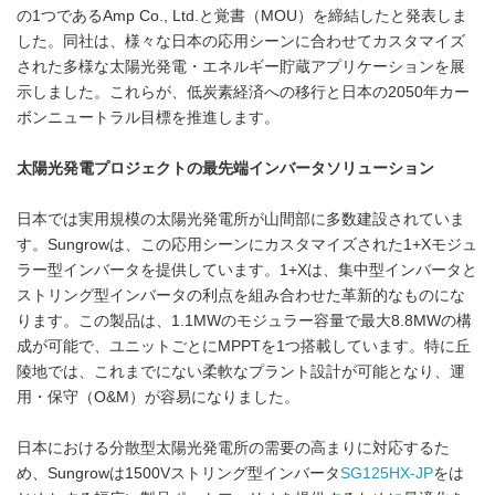
の1つであるAmp Co., Ltd.と覚書（MOU）を締結したと発表しま
した。同社は、様々な日本の応用シーンに合わせてカスタマイズ
された多様な太陽光発電・エネルギー貯蔵アプリケーションを展
示しました。これらが、低炭素経済への移行と日本の2050年カー
ボンニュートラル目標を推進します。
太陽光発電プロジェクトの最先端インバータソリューション
日本では実用規模の太陽光発電所が山間部に多数建設されていま
す。Sungrowは、この応用シーンにカスタマイズされた1+Xモジュ
ラー型インバータを提供しています。1+Xは、集中型インバータと
ストリング型インバータの利点を組み合わせた革新的なものにな
ります。この製品は、1.1MWのモジュラー容量で最大8.8MWの構
成が可能で、ユニットごとにMPPTを1つ搭載しています。特に丘
陵地では、これまでにない柔軟なプラント設計が可能となり、運
用・保守（O&M）が容易になりました。
日本における分散型太陽光発電所の需要の高まりに対応するた
め、Sungrowは1500Vストリング型インバータ
SG125HX-JP
をは