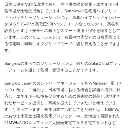
日本は優良な経済環境であり、住宅用太陽光発電・エネルギー貯
蔵市場が比較的成熟しています。Sungrowの住宅用ハイブリッ
ド・バッテリーソリューションには、単相ハイブリッドインバー
タSH5.5RS-JPと高電圧SBRバッテリーが含まれており、高収率・
設置しやすさ・安全性の向上とスマート運用・保守を特長として
います。このソリューションは、台風や地震などの自然災害によ
る停電時に即時にオフグリッドモードに切り替えることができま
す。
Sungrowのすべてのソリューションは、同社のiSolarCloudプラッ
トフォームを通じて監視・管理することができます。
Sungrow JapanのカントリーマネージャーであるMichael・張（チ
ョウ）氏は、「当社は、日本市場における機会と課題の増加に対
応し、エネルギー転換を促進するための最先端の製品と現地化さ
れたサービスを提供し、事業を拡大していきたいと考えていま
す」と述べています。長年日本で活動してきた同社は、100MWp
のあづま小富士太陽光発電プロジェクトや、北海道で展開された
21MWhのDCカップリング太陽光発電プラス蓄電プラントなど、