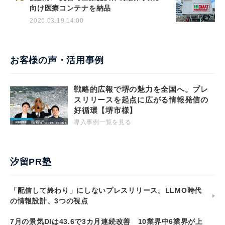
向け医療コンテナを納品
2026.03.19 14:00
お客様の声・活用事例
戦略的広報で堺の魅力を全国へ。プレ
スリリースを起点に広がる情報発信の
好循環【堺市様】
導入事例一覧を見る
汐留PR塾
「配信して終わり」にしないプレスリリース。LLMO時代
の情報設計、3つの視点
7月の景気DIは43.6で3カ月連続改善 10業界中6業界が上