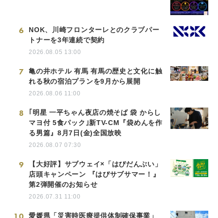
6
NOK、川崎フロンターレとのクラブパー
トナーを3年連続で契約
2026.08.05 13:00
7
亀の井ホテル 有馬 有馬の歴史と文化に触
れる秋の宿泊プランを9月から展開
2026.08.06 11:00
8
｢明星 一平ちゃん夜店の焼そば 袋 からし
マヨ付 5食パック｣新TV-CM『袋めんを作
る男篇』8月7日(金)全国放映
2026.08.07 07:30
9
【大好評】サブウェイ×「はぴだんぶい」
店頭キャンペーン 『はぴサブサマー！』
第2弾開催のお知らせ
2026.07.31 11:00
10
愛媛県「災害時医療提供体制確保事業」