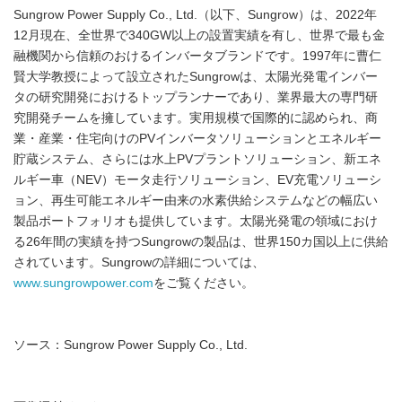
Sungrow Power Supply Co., Ltd.（以下、Sungrow）は、2022年
12月現在、全世界で340GW以上の設置実績を有し、世界で最も金
融機関から信頼のおけるインバータブランドです。1997年に曹仁
賢大学教授によって設立されたSungrowは、太陽光発電インバー
タの研究開発におけるトップランナーであり、業界最大の専門研
究開発チームを擁しています。実用規模で国際的に認められ、商
業・産業・住宅向けのPVインバータソリューションとエネルギー
貯蔵システム、さらには水上PVプラントソリューション、新エネ
ルギー車（NEV）モータ走行ソリューション、EV充電ソリューシ
ョン、再生可能エネルギー由来の水素供給システムなどの幅広い
製品ポートフォリオも提供しています。太陽光発電の領域におけ
る26年間の実績を持つSungrowの製品は、世界150カ国以上に供給
されています。Sungrowの詳細については、
www.sungrowpower.com
をご覧ください。
ソース：Sungrow Power Supply Co., Ltd.