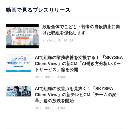
動画で見るプレスリリース
政府全体でこども・若者の自殺防止に向
けた取組を強化します
2026.08.07 14:00
AIで組織の業務改善を支援する！ 「SKYSEA
Client View」の新CM「AI働き方分析レポー
トサービス」篇を公開
2026.08.06 11:04
AIで組織の改善点を見抜く！「SKYSEA
Client View」の新テレビCM「チームの変
革」篇の放映を開始
2026.08.06 11:04