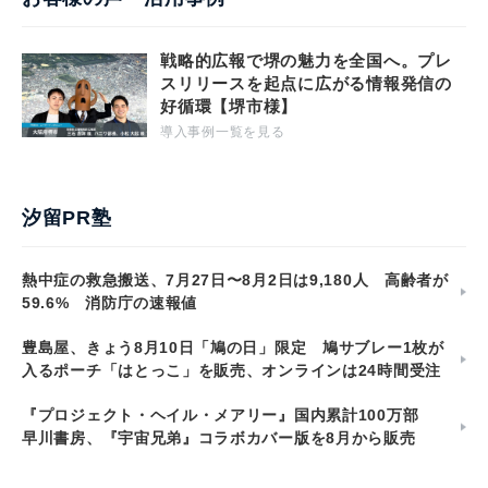
戦略的広報で堺の魅力を全国へ。プレ
スリリースを起点に広がる情報発信の
好循環【堺市様】
導入事例一覧を見る
汐留PR塾
熱中症の救急搬送、7月27日〜8月2日は9,180人 高齢者が
59.6% 消防庁の速報値
豊島屋、きょう8月10日「鳩の日」限定 鳩サブレー1枚が
入るポーチ「はとっこ」を販売、オンラインは24時間受注
『プロジェクト・ヘイル・メアリー』国内累計100万部
早川書房、『宇宙兄弟』コラボカバー版を8月から販売