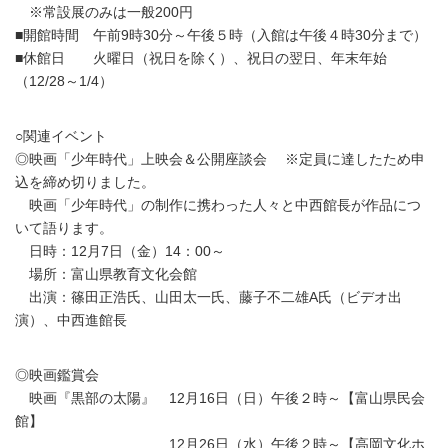
※常設展のみは一般200円
■開館時間 午前9時30分～午後５時（入館は午後４時30分まで）
■休館日 火曜日（祝日を除く）、祝日の翌日、年末年始
（12/28～1/4）
○関連イベント
◎映画「少年時代」上映会＆公開座談会 ※定員に達したため申
込を締め切りました。
映画「少年時代」の制作に携わった人々と中西館長が作品につ
いて語ります。
日時：12月7日（金）14：00～
場所：富山県教育文化会館
出演：篠田正浩氏、山田太一氏、藤子不二雄A氏（ビデオ出
演）、中西進館長
◎映画鑑賞会
映画『黒部の太陽』 12月16日（日）午後２時～【富山県民会
館】
12月26日（水）午後２時～【高岡文化ホ