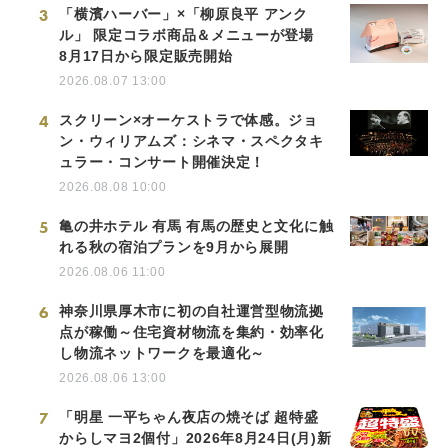
3
「横濱ハーバー」×「柳原良平 アンク
ル」 限定コラボ商品＆メニューが登場
8月17日から限定販売開始
2026.08.07 13:00
4
スクリーン×オーケストラで体感。ジョ
ン・ウィリアムズ：シネマ・スペクタキ
ュラー・コンサート開催決定！
2026.08.08 10:00
5
亀の井ホテル 有馬 有馬の歴史と文化に触
れる秋の宿泊プランを9月から展開
2026.08.06 11:00
6
神奈川県厚木市に初の自社運営型物流拠
点が稼働～住宅資材物流を集約・効率化
し物流ネットワークを最適化～
2026.08.06 13:00
7
「明星 一平ちゃん夜店の焼そば 超特盛
からしマヨ2個付」2026年8月24日(月)新