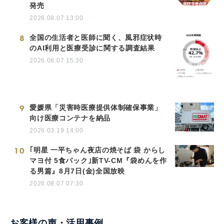
発売
2026.08.07 13:00
8
全国の生活者と医師に聞く、風邪症状時
のAI利用と医療受診に関する調査結果
2026.08.07 15:30
9
愛媛県「災害時医療提供体制確保事業」
向け医療コンテナを納品
2026.03.19 14:00
10
｢明星 一平ちゃん夜店の焼そば 袋 からし
マヨ付 5食パック｣新TV-CM『袋めんを作
る男篇』8月7日(金)全国放映
2026.08.07 07:30
お客様の声・活用事例