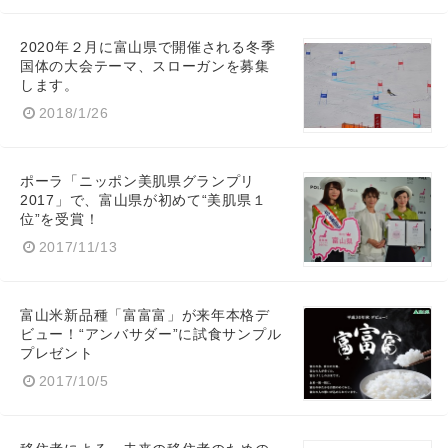
2020年２月に富山県で開催される冬季
国体の大会テーマ、スローガンを募集
English
します。
2018/1/26
ポーラ「ニッポン美肌県グランプリ
2017」で、富山県が初めて“美肌県１
位”を受賞！
2017/11/13
富山米新品種「富富富」が来年本格デ
ビュー！“アンバサダー”に試食サンプル
プレゼント
2017/10/5