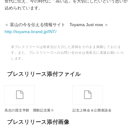
世代に伝え、今の時代に「高い志」を大切にしたいという思いが
込められています。
＜ 富山の今を伝える情報サイト Toyama Just now ＞
http://toyama-brand.jp/INT/
本プレスリリースは発表元が入力した原稿をそのまま掲載しておりま
す。また、プレスリリースへのお問い合わせは発表元に直接お願いいた
します。
プレスリリース添付ファイル
高志の国文学館 開館記念展Ⅱ
記念上映会＆公開座談会
プレスリリース添付画像