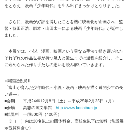
をとらえ、漫画『少年時代』を生み出すきっかけとなりました。
さらに、漫画が好評を博したことを機に映画化が企画され、監
督・篠田正浩、脚本・山田太一による映画『少年時代』が誕生し
ました。
本展では、小説、漫画、映画という異なる手法で描き継がれた
それぞれの作品世界が持つ魅力と誕生までの過程を紹介し、そこ
に込められた作り手たちの思いを読み解いていきます。
○開館記念展Ⅱ
「富山が育んだ少年時代－小説・漫画・映画が描く疎開少年の長
い道―」
■会期 平成24年12月8日（土）～平成25年2月25日（月）
■会場 高志の国文学館
http://www.koshibun.jp
■観覧料 一般500円（400円）
※（ ）内は20名以上の団体料金、高校生以下は無料（常設展
示観覧料含む）