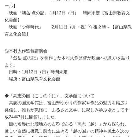
ール】
映画『劔岳 点の記』 1月12日（日） 時間未定【富山県教育文
化会館】
映画『少年時代』 2月11日（月・祝）午後２時～【富山県教
育文化会館】
◎木村大作監督講演会
「劔岳 点の記」を制作した木村大作監督が映画への思いを語り
ます。
日時：1月12日（日）時間未定
場所：富山県教育文化会館
◆「高志の国（こしのくに）」文学館について
高志の国文学館は、富山県ゆかりの作家や作品の魅力を幅広く
発信し、誰もが気軽に「ふるさと文学」に親しみ学ぶ場として平
成24年7月に開館しました。
館の名称は北陸地方の古称である「高志（越）」から採られ、
厳しい自然に挑戦し懸命に生きる「越の国」の精神や風土を次の