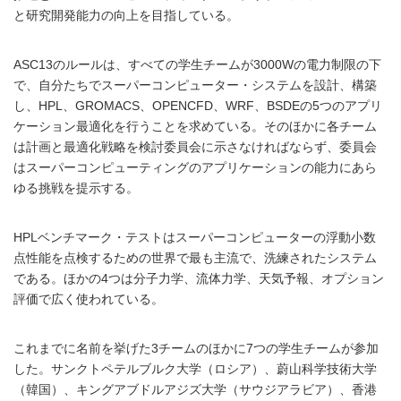
と研究開発能力の向上を目指している。
ASC13のルールは、すべての学生チームが3000Wの電力制限の下
で、自分たちでスーパーコンピューター・システムを設計、構築
し、HPL、GROMACS、OPENCFD、WRF、BSDEの5つのアプリ
ケーション最適化を行うことを求めている。そのほかに各チーム
は計画と最適化戦略を検討委員会に示さなければならず、委員会
はスーパーコンピューティングのアプリケーションの能力にあら
ゆる挑戦を提示する。
HPLベンチマーク・テストはスーパーコンピューターの浮動小数
点性能を点検するための世界で最も主流で、洗練されたシステム
である。ほかの4つは分子力学、流体力学、天気予報、オプション
評価で広く使われている。
これまでに名前を挙げた3チームのほかに7つの学生チームが参加
した。サンクトペテルブルク大学（ロシア）、蔚山科学技術大学
（韓国）、キングアブドルアジズ大学（サウジアラビア）、香港