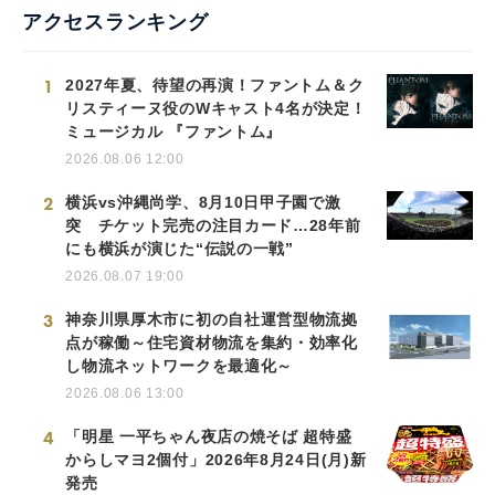
アクセスランキング
1
2027年夏、待望の再演！ファントム＆ク
リスティーヌ役のWキャスト4名が決定！
ミュージカル 『ファントム』
2026.08.06 12:00
2
横浜vs沖縄尚学、8月10日甲子園で激
突 チケット完売の注目カード…28年前
にも横浜が演じた“伝説の一戦”
2026.08.07 19:00
3
神奈川県厚木市に初の自社運営型物流拠
点が稼働～住宅資材物流を集約・効率化
し物流ネットワークを最適化～
2026.08.06 13:00
4
「明星 一平ちゃん夜店の焼そば 超特盛
からしマヨ2個付」2026年8月24日(月)新
発売