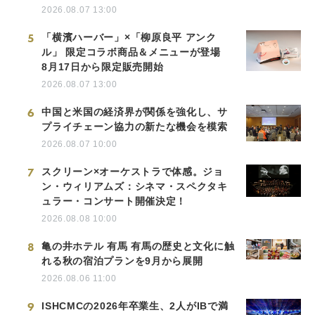
2026.08.07 13:00
5
「横濱ハーバー」×「柳原良平 アンク
ル」 限定コラボ商品＆メニューが登場
8月17日から限定販売開始
2026.08.07 13:00
6
中国と米国の経済界が関係を強化し、サ
プライチェーン協力の新たな機会を模索
2026.08.07 10:00
7
スクリーン×オーケストラで体感。ジョ
ン・ウィリアムズ：シネマ・スペクタキ
ュラー・コンサート開催決定！
2026.08.08 10:00
8
亀の井ホテル 有馬 有馬の歴史と文化に触
れる秋の宿泊プランを9月から展開
2026.08.06 11:00
9
ISHCMCの2026年卒業生、2人がIBで満