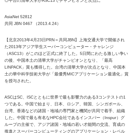
◎中台の清華大学がASC13でチャンピオンと次点に
AsiaNet 52812
共同 JBN 0467 （2013.4.24）
【北京2013年4月23日PRN＝共同JBN】上海交通大学で開催され
た2013年アジア学生スーパーコンピューター・チャレンジ
（ASC13）がこのほど正式に終了した。5日間にわたる激しい争い
の後、中国本土の清華大学がチャンピオンとなり、「最高
LINPACK」賞も獲得した。台湾の清華大学が次点となり、中国本
土の華中科学技術大学が「最優秀MICアプリケーション最適化」賞
を授与された。
ASCはSC、ISCとともに世界で最も影響力のある3コンテストの1
つである。中国で始まり、日本、ロシア、韓国、シンガポール、
台湾、香港などの諸国・地域の専門家と機関が共同で着手、組織
した。中国で最も有名なHPC会社であるインスパー（Inspur）グ
ループの主催で、アジア諸国・地域の若い才能間の交流、育成の
推進とスーパーコンピューティングのアプリケーション・レベル