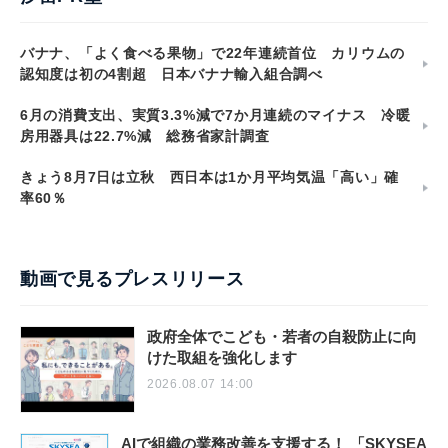
バナナ、「よく食べる果物」で22年連続首位 カリウムの
認知度は初の4割超 日本バナナ輸入組合調べ
6月の消費支出、実質3.3%減で7か月連続のマイナス 冷暖
房用器具は22.7%減 総務省家計調査
きょう8月7日は立秋 西日本は1か月平均気温「高い」確
率60％
動画で見るプレスリリース
政府全体でこども・若者の自殺防止に向
けた取組を強化します
2026.08.07 14:00
AIで組織の業務改善を支援する！ 「SKYSEA