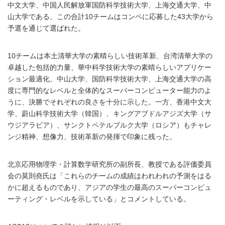
中文大学、中国人民解放軍国防科学技術大学、上海交通大学、中
山大学である。この合計10チームはコンペに応募した43大学から
予選を通じて選ばれた。
10チームは本土清華大学の素晴らしい技術革新、台湾清華大学の
卓越した包括的力量、華中科学技術大学の素晴らしいアプリケー
ション最適化、中山大学、国防科学技術大学、上海交通大学の高
度に専門的なレベルと全体的なスーパーコンピューター能力のよ
うに、決勝でそれぞれの良さを十分に示した。一方、香港中文大
学、蔚山科学技術大学（韓国）、キングアブドルアジズ大学（サ
ウジアラビア）、サンクトペテルブルク大学（ロシア）もチャレ
ンジ精神、想像力、技術革新の発揮で印象に残った。
北京応用物理学・計算数学研究所の副所長、教授である評価委員
会の莫則堯氏は「これらのチームの成績はわれわれの予測をはる
かに超えるものであり、アジアの学生の最高のスーパーコンピュ
ーティング・レベルを示している」とコメントしている。