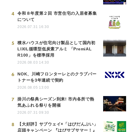
4
令和８年度第２回 市営住宅の入居者募集
について
2026.07.31 16:30
5
積水ハウスが住宅向け製品として国内初
LIXIL循環型低炭素アルミ 「PremiAL
R100」を標準採用
2026.08.03 14:30
6
NOK、川崎フロンターレとのクラブパー
トナーを3年連続で契約
2026.08.05 13:00
7
掛川の祭典シーズン到来! 市内各所で熱
気あふれる祭りを開催
2026.07.31 09:30
8
【大好評】サブウェイ×「はぴだんぶい」
店頭キャンペーン 『はぴサブサマー！』