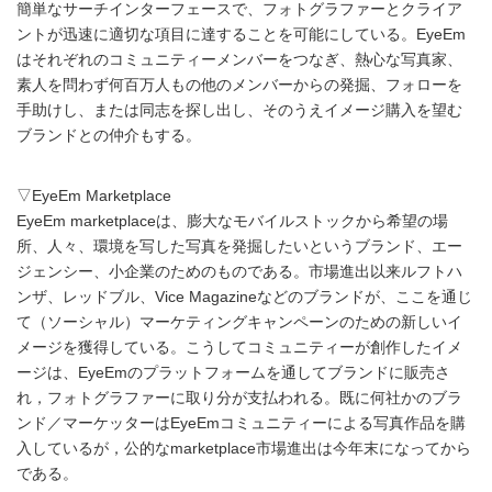
簡単なサーチインターフェースで、フォトグラファーとクライア
ントが迅速に適切な項目に達することを可能にしている。EyeEm
はそれぞれのコミュニティーメンバーをつなぎ、熱心な写真家、
素人を問わず何百万人もの他のメンバーからの発掘、フォローを
手助けし、または同志を探し出し、そのうえイメージ購入を望む
ブランドとの仲介もする。
▽EyeEm Marketplace
EyeEm marketplaceは、膨大なモバイルストックから希望の場
所、人々、環境を写した写真を発掘したいというブランド、エー
ジェンシー、小企業のためのものである。市場進出以来ルフトハ
ンザ、レッドブル、Vice Magazineなどのブランドが、ここを通じ
て（ソーシャル）マーケティングキャンペーンのための新しいイ
メージを獲得している。こうしてコミュニティーが創作したイメ
ージは、EyeEmのプラットフォームを通してブランドに販売さ
れ，フォトグラファーに取り分が支払われる。既に何社かのブラ
ンド／マーケッターはEyeEmコミュニティーによる写真作品を購
入しているが，公的なmarketplace市場進出は今年末になってから
である。