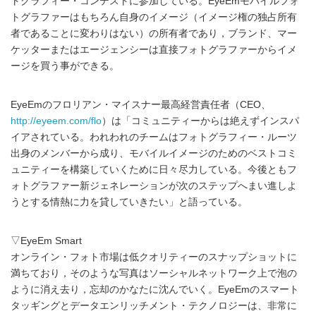
トグラフィー・コンテストに参加している。EyeEmモバイルフォ
トグラファーはもちろん自身のイメージ（イメージ権の独占所有
者であることに変わりはない）の所有者であり，ブランド、マー
ケッターまたはエージェンシーは直接フォトグラファーからイメ
ージを買う事ができる。
EyeEmのフロリアン・マイスナー最高経営責任者（CEO、
http://eyeem.com/flo
）は「コミュニティーからは絶えずインスパ
イアされている。われわれのチームはフォトグラフィー・ルーツ
出身のメンバーから成り、モバイルイメージのためのベストコミ
ュニティーを構築していくために日々尽力している。今後ともフ
ォトグラファー新ジェネレーションが次のステップへまい進しよ
うとする情熱に力を貸していきたい」と語っている。
▽EyeEm Smart
オンライン・フォト市場は低クオリティーのスナップショットに
満ちており，そのような写真はソーシャルネットワーク上で泡の
ように消え去り，忘却のかなたに沈んでいく。EyeEmのスマート
タッギングとデータエンリッチメント・テクノロジーは、非常に