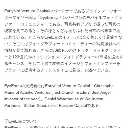
Earlybird Venture Capitalのパートナーであるジェイソン・ウオー
ターマイヤー氏は「EyeEm はナンバーワンのモバイルフォトグラ
ファー・コミュニティーである。写真共有アプリで撮った写真の
現状を見てみると，そのほとんどはありふれた日常の出来事であ
ふれている。ところがEyeEm のイメージは全く美しくて見飽きな
い。そこにはフォトグラフィー・コミュニティーの写真撮影への
情熱が見て取れる。さらに50億ドルのストック・フォトグラフィ
ーと120億ドルのコミッション・フォトグラフィーの市場を拡大す
るチャンス、そして上質で本物のイメージとフォトグラファーを
ブランドに提供するチャンスをそこに見る」と述べている。
EyeEmへの投資会社はEarlybird Venture Capital、Christophe
Maire of Atlantic Ventures (TechCrunch readers’ Best Angel
investor of the year)、Daniel Waterhouse of Wellington
Partners、Stefan Glaenzer of Passion Capitalである。
▽EyeEmについて
EyeEmは、世界初のハイクオリティー・モバイルフォトグラフィ