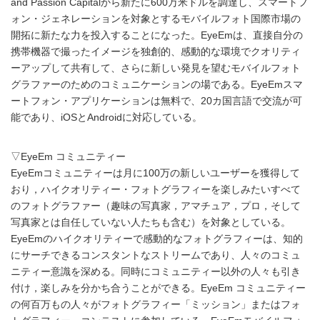
and Passion Capitalから新たに600万米ドルを調達し、スマートフ
ォン・ジェネレーションを対象とするモバイルフォト国際市場の
開拓に新たな力を投入することになった。EyeEmは、直接自分の
携帯機器で撮ったイメージを独創的、感動的な環境でクオリティ
ーアップして共有して、さらに新しい発見を望むモバイルフォト
グラファーのためのコミュニケーションの場である。EyeEmスマ
ートフォン・アプリケーションは無料で、20カ国言語で交流が可
能であり、iOSとAndroidに対応している。
▽EyeEm コミュニティー
EyeEmコミュニティーは月に100万の新しいユーザーを獲得して
おり，ハイクオリティー・フォトグラフィーを楽しみたいすべて
のフォトグラファー（趣味の写真家，アマチュア，プロ，そして
写真家とは自任していない人たちも含む）を対象としている。
EyeEmのハイクオリティーで感動的なフォトグラフィーは、知的
にサーチできるコンスタントなストリームであり、人々のコミュ
ニティー意識を深める。同時にコミュニティー以外の人々も引き
付け，楽しみを分かち合うことができる。EyeEm コミュニティー
の何百万もの人々がフォトグラフィー「ミッション」またはフォ