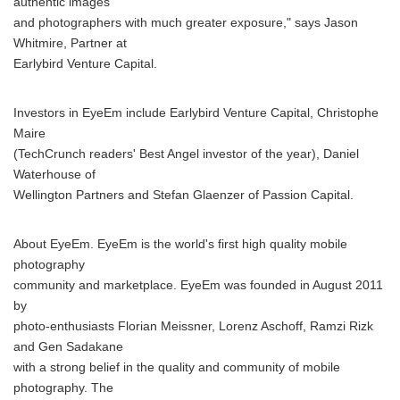
authentic images
and photographers with much greater exposure," says Jason
Whitmire, Partner at
Earlybird Venture Capital.
Japanese
Investors in EyeEm include Earlybird Venture Capital, Christophe
Maire
(TechCrunch readers' Best Angel investor of the year), Daniel
Waterhouse of
Wellington Partners and Stefan Glaenzer of Passion Capital.
English
About EyeEm. EyeEm is the world's first high quality mobile
photography
community and marketplace. EyeEm was founded in August 2011
by
photo-enthusiasts Florian Meissner, Lorenz Aschoff, Ramzi Rizk
and Gen Sadakane
with a strong belief in the quality and community of mobile
photography. The