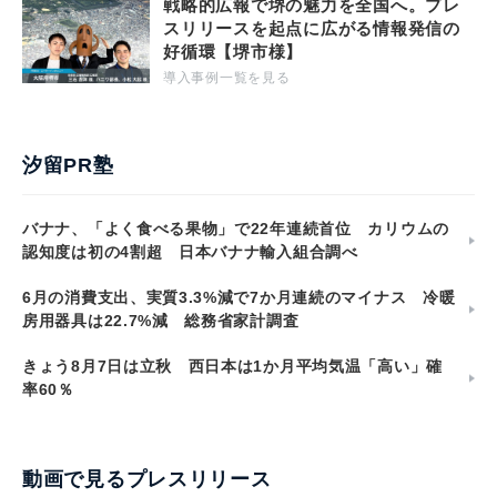
戦略的広報で堺の魅力を全国へ。プレ
スリリースを起点に広がる情報発信の
好循環【堺市様】
導入事例一覧を見る
汐留PR塾
バナナ、「よく食べる果物」で22年連続首位 カリウムの
認知度は初の4割超 日本バナナ輸入組合調べ
6月の消費支出、実質3.3%減で7か月連続のマイナス 冷暖
房用器具は22.7%減 総務省家計調査
きょう8月7日は立秋 西日本は1か月平均気温「高い」確
率60％
動画で見るプレスリリース