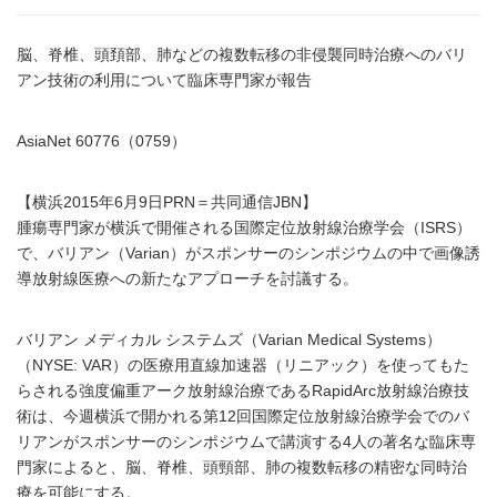
脳、脊椎、頭頚部、肺などの複数転移の非侵襲同時治療へのバリ
アン技術の利用について臨床専門家が報告
AsiaNet 60776（0759）
【横浜2015年6月9日PRN＝共同通信JBN】
腫瘍専門家が横浜で開催される国際定位放射線治療学会（ISRS）
で、バリアン（Varian）がスポンサーのシンポジウムの中で画像誘
導放射線医療への新たなアプローチを討議する。
バリアン メディカル システムズ（Varian Medical Systems）
（NYSE: VAR）の医療用直線加速器（リニアック）を使ってもた
らされる強度偏重アーク放射線治療であるRapidArc放射線治療技
術は、今週横浜で開かれる第12回国際定位放射線治療学会でのバ
リアンがスポンサーのシンポジウムで講演する4人の著名な臨床専
門家によると、脳、脊椎、頭頸部、肺の複数転移の精密な同時治
療を可能にする。