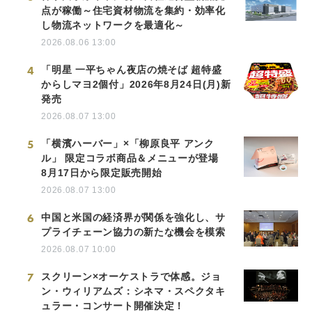
点が稼働～住宅資材物流を集約・効率化
し物流ネットワークを最適化～
2026.08.06 13:00
4
「明星 一平ちゃん夜店の焼そば 超特盛
からしマヨ2個付」2026年8月24日(月)新
発売
2026.08.07 13:00
5
「横濱ハーバー」×「柳原良平 アンク
ル」 限定コラボ商品＆メニューが登場
8月17日から限定販売開始
2026.08.07 13:00
6
中国と米国の経済界が関係を強化し、サ
プライチェーン協力の新たな機会を模索
2026.08.07 10:00
7
スクリーン×オーケストラで体感。ジョ
ン・ウィリアムズ：シネマ・スペクタキ
ュラー・コンサート開催決定！