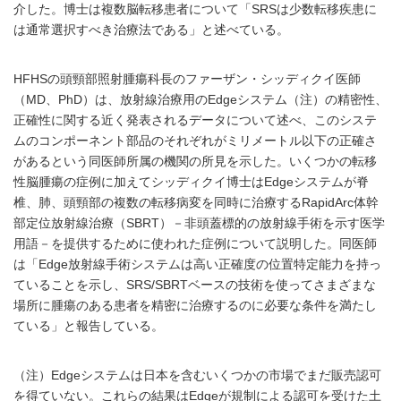
介した。博士は複数脳転移患者について「SRSは少数転移疾患に
は通常選択すべき治療法である」と述べている。
HFHSの頭頸部照射腫瘍科長のファーザン・シッディクイ医師
（MD、PhD）は、放射線治療用のEdgeシステム（注）の精密性、
正確性に関する近く発表されるデータについて述べ、このシステ
ムのコンポーネント部品のそれぞれがミリメートル以下の正確さ
があるという同医師所属の機関の所見を示した。いくつかの転移
性脳腫瘍の症例に加えてシッディクイ博士はEdgeシステムが脊
椎、肺、頭頸部の複数の転移病変を同時に治療するRapidArc体幹
部定位放射線治療（SBRT）－非頭蓋標的の放射線手術を示す医学
用語－を提供するために使われた症例について説明した。同医師
は「Edge放射線手術システムは高い正確度の位置特定能力を持っ
ていることを示し、SRS/SBRTベースの技術を使ってさまざまな
場所に腫瘍のある患者を精密に治療するのに必要な条件を満たし
ている」と報告している。
（注）Edgeシステムは日本を含むいくつかの市場でまだ販売認可
を得ていない。これらの結果はEdgeが規制による認可を受けた土