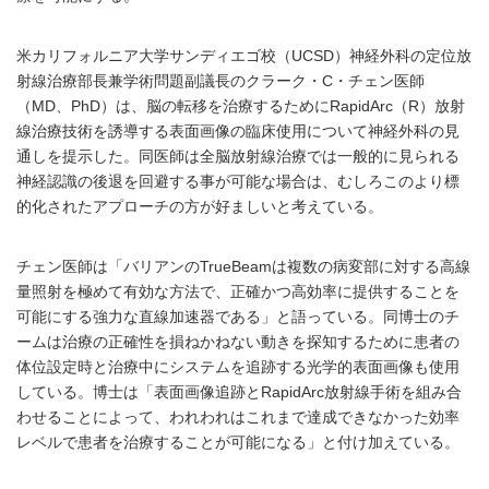
米カリフォルニア大学サンディエゴ校（UCSD）神経外科の定位放
射線治療部長兼学術問題副議長のクラーク・C・チェン医師
（MD、PhD）は、脳の転移を治療するためにRapidArc（R）放射
線治療技術を誘導する表面画像の臨床使用について神経外科の見
通しを提示した。同医師は全脳放射線治療では一般的に見られる
神経認識の後退を回避する事が可能な場合は、むしろこのより標
的化されたアプローチの方が好ましいと考えている。
チェン医師は「バリアンのTrueBeamは複数の病変部に対する高線
量照射を極めて有効な方法で、正確かつ高効率に提供することを
可能にする強力な直線加速器である」と語っている。同博士のチ
ームは治療の正確性を損ねかねない動きを探知するために患者の
体位設定時と治療中にシステムを追跡する光学的表面画像も使用
している。博士は「表面画像追跡とRapidArc放射線手術を組み合
わせることによって、われわれはこれまで達成できなかった効率
レベルで患者を治療することが可能になる」と付け加えている。