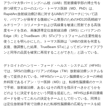
アラバマ大学バーミングハム校（UAB）照射腫瘍学部の博士号を
持つ研究フェローのエバン・トーマス医師（MD、PhD）は、
RapidArc放射線治療計画に対するUABのアプローチについて語
り、バリアンが保有する微細ビーム整形のためのHD120高精細マ
ルチリーフ・コリメーターおよび高線量を敏速に照射できる高強
度モードを含め、画像誘導定位放射線治療（SRS）にバリアンの
Edge（R）とTrueBeam（R）STxプラットフォームの主要性能を
使うことを明らかにした。トーマス医師は「UABの技術を何度も
反復、微調整した結果、TrueBeam STxによってガンマナイフプラ
ンと同等の品質を確実に再現することができた」と語っている。
デトロイトのヘンリー・フォード・ヘルス・システムズ（HFHS）
では、SRSの治療はバリアンのEdge（TM）放射線治療システムを
使って提供されている。HFHSのハームリン脳腫瘍センターの神経
外科医であるイアン・リー医師（MD）は、転移性脳腫瘍のケース
で手術、放射線治療、あるいはその両方を指示すべきかどうかを
どのように決定するかという問題を提起した。HFHSは多科目腫瘍
ボードを使ってこれらの決定をチームとして行っている。同博士
は定位放射線手術で治療された転移性脳腫瘍の広範なケースを紹