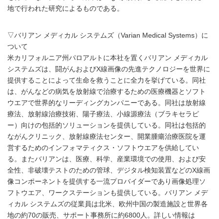
地で行われた研究によるものである。
▽バリアン メディカル システムズ（Varian Medical Systems）に
ついて
米カリフォルニア州パロアルトに本社を置くバリアン メディカル
システムズは、闘がんおよびX線画像の先進テクノロジーを世界に
提供することによって生命を救うことに全力を挙げている。同社
は、がんなどの病気を放射線で治療するための医療機器とソフト
ウエアで世界的なリーディングカンパニーである。同社は放射線
療法、放射線治療技術、陽子療法、小線源療法（ブラキセラピ
ー）向けの包括的ソリューションを提供している。同社は包括的
ながんクリニック、放射線療法センター、開業腫瘍治療医院を運
営するためのインフォマティクス・ソフトウエアを供給してい
る。またバリアンは、医療、科学、産業環境での使用、および安
全性、非破壊テストのための管球、デジタル検知装置などのX線画
像コンポーネントを提供する一流プロバイダーであり画像処理ソ
フトウエア、ワークステーションも提供している。バリアン メデ
ィカル システムズの従業員は北米、欧州中国の製造施設と世界各
地の約70の販売、サポート事務所に約6800人。詳しい情報は