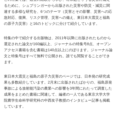
るために、シュプリンガーから出版された災害や防災・減災に関
連する多様な研究を、6つのテーマ（災害とその影響、災害への応
急対応、復興、リスク管理、災害への備え、東日本大震災と福島
の原子力災害）と16のトピックに分けて紹介しています。
特集の中で紹介する出版物は、2011年以降に出版されたものから
選定された論文が160編以上、ジャーナルの特集号8点、オープン
アクセス書籍を含む書籍は140点以上にのぼります。ジャーナル論
文と特集号はすべて無料で公開され、誰でも閲覧することができ
ます。
東日本大震災と福島の原子力災害のページでは、日本発の研究成
果も多数紹介しています。2月末に出版されたばかりの、福島原発
事故による放射能汚染の農業への影響を3年間にわたって調査した
成果をまとめた書籍に関連して、編者の一人である東京大学大学
院農学生命科学研究科の中西友子教授のインタビュー記事も掲載
しています。