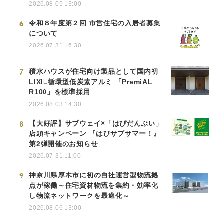
2026.08.05 13:00
6
令和８年度第２回 市営住宅の入居者募集
について
2026.07.31 16:30
7
積水ハウスが住宅向け製品として国内初
LIXIL循環型低炭素アルミ 「PremiAL
R100」を標準採用
2026.08.03 14:30
8
【大好評】サブウェイ×「はぴだんぶい」
店頭キャンペーン 『はぴサブサマー！』
第2弾開催のお知らせ
2026.07.31 11:00
9
神奈川県厚木市に初の自社運営型物流拠
点が稼働～住宅資材物流を集約・効率化
し物流ネットワークを最適化～
2026.08.06 13:00