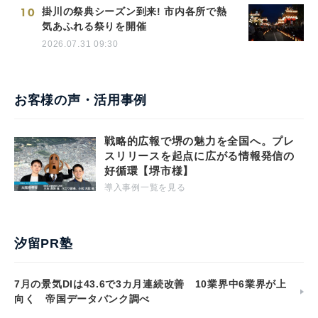
10
掛川の祭典シーズン到来! 市内各所で熱
気あふれる祭りを開催
2026.07.31 09:30
お客様の声・活用事例
戦略的広報で堺の魅力を全国へ。プレ
スリリースを起点に広がる情報発信の
好循環【堺市様】
導入事例一覧を見る
汐留PR塾
7月の景気DIは43.6で3カ月連続改善 10業界中6業界が上
向く 帝国データバンク調べ