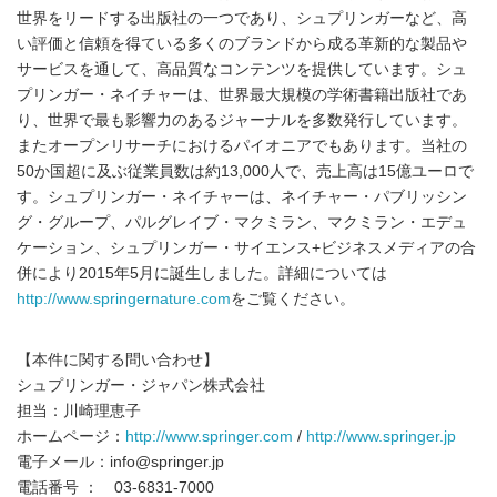
世界をリードする出版社の一つであり、シュプリンガーなど、高
い評価と信頼を得ている多くのブランドから成る革新的な製品や
サービスを通して、高品質なコンテンツを提供しています。シュ
プリンガー・ネイチャーは、世界最大規模の学術書籍出版社であ
り、世界で最も影響力のあるジャーナルを多数発行しています。
またオープンリサーチにおけるパイオニアでもあります。当社の
50か国超に及ぶ従業員数は約13,000人で、売上高は15億ユーロで
す。シュプリンガー・ネイチャーは、ネイチャー・パブリッシン
グ・グループ、パルグレイブ・マクミラン、マクミラン・エデュ
ケーション、シュプリンガー・サイエンス+ビジネスメディアの合
併により2015年5月に誕生しました。詳細については
http://www.springernature.com
をご覧ください。
【本件に関する問い合わせ】
シュプリンガー・ジャパン株式会社
担当：川崎理恵子
ホームページ：
http://www.springer.com
/
http://www.springer.jp
電子メール：info@springer.jp
電話番号 ： 03-6831-7000