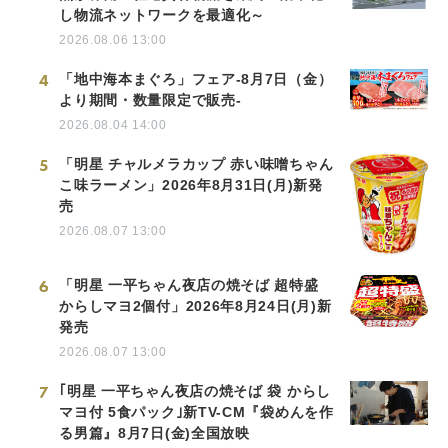
し物流ネットワークを最適化～
2026.08.06 13:00
4
「地中海本まぐろ」フェア-8月7日（金）
より期間・数量限定で販売-
2026.08.04 14:00
5
「明星 チャルメラカップ 赤い味噌ちゃん
こ味ラーメン」2026年8月31日(月)新発
売
2026.08.07 13:00
6
「明星 一平ちゃん夜店の焼そば 超特盛
からしマヨ2個付」2026年8月24日(月)新
発売
2026.08.07 13:00
7
｢明星 一平ちゃん夜店の焼そば 袋 からし
マヨ付 5食パック｣新TV-CM『袋めんを作
る男篇』8月7日(金)全国放映