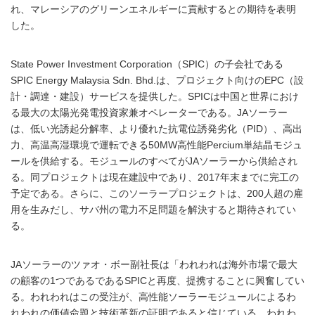
れ、マレーシアのグリーンエネルギーに貢献するとの期待を表明
した。
State Power Investment Corporation（SPIC）の子会社である
SPIC Energy Malaysia Sdn. Bhd.は、プロジェクト向けのEPC（設
計・調達・建設）サービスを提供した。SPICは中国と世界におけ
る最大の太陽光発電投資家兼オペレーターである。JAソーラー
は、低い光誘起分解率、より優れた抗電位誘発劣化（PID）、高出
力、高温高湿環境で運転できる50MW高性能Percium単結晶モジュ
ールを供給する。モジュールのすべてがJAソーラーから供給され
る。同プロジェクトは現在建設中であり、2017年末までに完工の
予定である。さらに、このソーラープロジェクトは、200人超の雇
用を生みだし、サバ州の電力不足問題を解決すると期待されてい
る。
JAソーラーのツァオ・ボー副社長は「われわれは海外市場で最大
の顧客の1つであるであるSPICと再度、提携することに興奮してい
る。われわれはこの受注が、高性能ソーラーモジュールによるわ
れわれの価値命題と技術革新の証明であると信じている。われわ