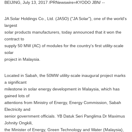
BEIJING, July 13, 2017 /PRNewswire=KYODO JBN/ --
JA Solar Holdings Co., Ltd. (JASO) ("JA Solar"), one of the world's
largest
solar products manufacturers, today announced that it won the
contract to
supply 50 MW (AC) of modules for the country's first utility-scale
solar
project in Malaysia.
Located in Sabah, the 50MW utility-scale inaugural project marks
a significant
milestone in solar energy development in Malaysia, which has
gained lots of
attentions from Ministry of Energy, Energy Commission, Sabah
Electricity and
senior government officials. YB Datuk Seri Panglima Dr Maximus
Johnity Ongkili,
the Minister of Energy, Green Technology and Water (Malaysia),