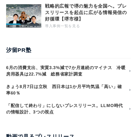
戦略的広報で堺の魅力を全国へ。プレ
スリリースを起点に広がる情報発信の
好循環【堺市様】
導入事例一覧を見る
汐留PR塾
6月の消費支出、実質3.3%減で7か月連続のマイナス 冷暖
房用器具は22.7%減 総務省家計調査
きょう8月7日は立秋 西日本は1か月平均気温「高い」確
率60％
「配信して終わり」にしないプレスリリース。LLMO時代
の情報設計、3つの視点
動画で見るプレスリリース