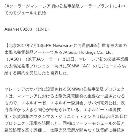
JAソーラーがマレーシア初の公益事業級ソーラープラントにすべ
てのモジュールを供給
AsiaNet 69283 （1041）
【北京2017年7月13日PR Newswire=共同通信JBN】世界最大級の
太陽光発電製品メーカーであるJA Solar Holdings Co., Ltd.
（JASO）（以下JAソーラー）は13日、マレーシア初の公益事業級
の太陽光発電プロジェクト向けに50MW（AC）のモジュールを供
給する契約を受注したと発表した。
マレーシアのサバ州に設置される50MWの公益事業級プロジェク
トは、マレーシアにおける太陽光発電開発の重要な一里塚となる
もので、エネルギー省、エネルギー委員会、サバ州電気公社、政
府高官から大きな関心が寄せられている。エネルギー・環境技
術・水資源相のマクシマス・ジョニティ・オンキリ氏は6月28日に
プロジェクト現場を訪問した。同相はソーラーモジュールの質と
建設処理を高く評価し、太陽光発電所が間もなく送電網に接続さ