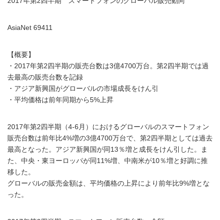
2017年第2四半期 スマートフォンのグローバル販売動向
AsiaNet 69411
【概要】
・2017年第2四半期の販売台数は3億4700万台。第2四半期では過
去最高の販売台数を記録
・アジア新興国がグローバルの市場成長をけん引
・平均価格は前年同期から5%上昇
2017年第2四半期（4-6月）におけるグローバルのスマートフォン
販売台数は前年比4%増の3億4700万台で、第2四半期としては過去
最高となった。アジア新興国が同13％増と成長をけん引した。ま
た、中央・東ヨーロッパが同11%増、中南米が10％増と好調に推
移した。
グローバルの販売金額は、平均価格の上昇により前年比9%増とな
った。