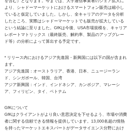
を含む）となります。今までは、大手通信事業者のシェア拡大に
より、シャドーマーケットにおけるスマートフォン販売は縮小し
ていると仮定していました。しかし、全キャリアのデータを分析
したところ、実際はシャドーマーケットでも販売が拡大している
という結論に至りました。GfKは今後、USA市場規模を、キャリア
レポートマトリックス（最終販売、解約率、製品のアップグレー
ド等）の分析によって算出する予定です。
* リリース内におけるアジア先進国・新興国には以下の国が含まれ
ます。
アジア先進国：オーストラリア、香港、日本、ニュージーラン
ド、シンガポール、韓国、台湾
アジア新興国：インド、インドネシア、カンボジア、マレーシ
ア、フィリピン、タイ、ベトナム
GfKについて
GfKはクライアントがより良い意思決定を下せるよう、市場や消費
者に関する信頼できる情報を提供しています。13,000名超の情熱
を持ったマーケットエキスパートがデータサイエンス分野におけ