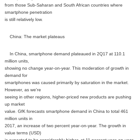
from those Sub-Saharan and South African countries where
smartphone penetration
is still relatively low.
China: The market plateaus
In China, smartphone demand plateaued in 2Q17 at 110.1
million units,
showing no change year-on-year. This moderation of growth in
demand for
smartphones was caused primarily by saturation in the market.
However, as we're
seeing in other regions, higher-priced new products are pushing
up market
value. GfK forecasts smartphone demand in China to total 461
million units in
2017, an increase of two percent year-on-year. The growth in
value terms (USD)