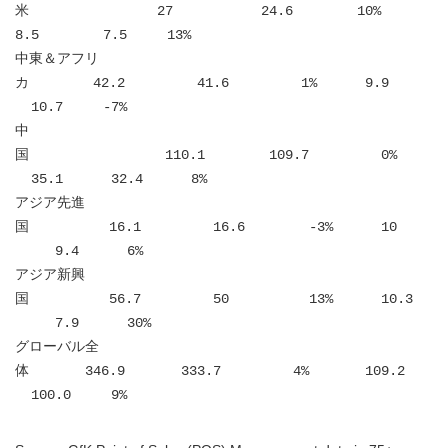
米 27 24.6 10%
8.5 7.5 13%
中東＆アフリ
カ 42.2 41.6 1% 9.9
10.7 -7%
中
国 110.1 109.7 0%
35.1 32.4 8%
アジア先進
国 16.1 16.6 -3% 10
9.4 6%
アジア新興
国 56.7 50 13% 10.3
7.9 30%
グローバル全
体 346.9 333.7 4% 109.2
100.0 9%