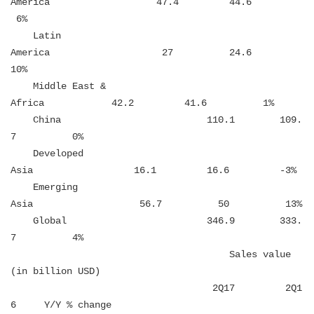
America 47.4 44.6
English
6%
Latin
America 27 24.6
10%
Middle East &
Africa 42.2 41.6 1%
China 110.1 109.
7 0%
Developed
Asia 16.1 16.6 -3%
Emerging
Asia 56.7 50 13%
Global 346.9 333.
7 4%
Sales value
(in billion USD)
2Q17 2Q1
6 Y/Y % change