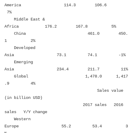
America 114.3 106.6
7%
Middle East &
Africa 176.2 167.8 5%
China 461.0 450.
1 2%
Developed
Asia 73.1 74.1 -1%
Emerging
Asia 234.4 211.7 11%
Global 1,478.0 1,417
.9 4%
Sales value
(in billion USD)
2017 sales 2016
sales Y/Y change
Western
Europe 55.2 53.4 3