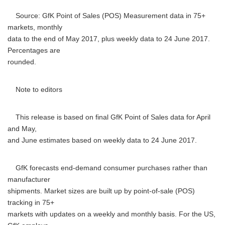
Source: GfK Point of Sales (POS) Measurement data in 75+
markets, monthly
data to the end of May 2017, plus weekly data to 24 June 2017.
Percentages are
rounded.
Note to editors
This release is based on final GfK Point of Sales data for April
and May,
and June estimates based on weekly data to 24 June 2017.
GfK forecasts end-demand consumer purchases rather than
manufacturer
shipments. Market sizes are built up by point-of-sale (POS)
tracking in 75+
markets with updates on a weekly and monthly basis. For the US,