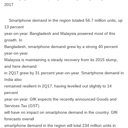
2017
Smartphone demand in the region totaled 56.7 million units, up
13 percent
year-on-year. Bangladesh and Malaysia powered most of this
growth. In
Bangladesh, smartphone demand grew by a strong 40 percent
year-on-year.
Malaysia is maintaining a steady recovery from its 2015 slump,
and here demand
in 2Q17 grew by 31 percent year-on-year. Smartphone demand in
India also
remained resilient in 2Q17, having levelled out slightly to 14
percent
year-on-year. GfK expects the recently announced Goods and
Services Tax (GST)
will have no impact on smartphone demand in the country. GfK
forecasts overall
smartphone demand in the region will total 234 million units in