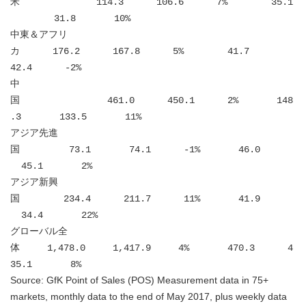
米 114.3 106.6 7% 35.1
31.8 10%
中東＆アフリ
カ 176.2 167.8 5% 41.7
42.4 -2%
中
国 461.0 450.1 2% 148
.3 133.5 11%
アジア先進
国 73.1 74.1 -1% 46.0
45.1 2%
アジア新興
国 234.4 211.7 11% 41.9
34.4 22%
グローバル全
体 1,478.0 1,417.9 4% 470.3 4
35.1 8%
Source: GfK Point of Sales (POS) Measurement data in 75+
markets, monthly data to the end of May 2017, plus weekly data