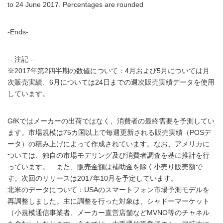
to 24 June 2017. Percentages are rounded
-Ends-
-- 注記 --
※2017年第2四半期の数値について：4月および5月については月
次販売実績、6月については24日までの週次販売実績データを使用
しています。
GfKではメーカーの出荷ではなく、消費者の最終需要を予測してい
ます。市場規模は75カ国以上で毎週更新される販売実績（POSデ
ータ）の積み上げによって作成されています。なお、アメリカに
ついては、独自の市場モデリング及び消費者調査を基に推計を行
っています。 また、販売金額は補助金を除く小売り販売額で
す。次回のリリースは2017年10月を予定しています。
北米のデータについて：USAのスマートフォン市場予測モデルを
再調整しました。主に調整を行った対象は、シャドーマーケット
（小規模通信事業者、メーカー直営店舗などMVNO等のチャネル