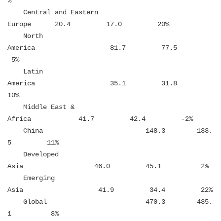
%
Central and Eastern
Europe 20.4 17.0 20%
North
America 81.7 77.5
5%
Latin
America 35.1 31.8
10%
Middle East &
Africa 41.7 42.4 -2%
China 148.3 133.
5 11%
Developed
Asia 46.0 45.1 2%
Emerging
Asia 41.9 34.4 22%
Global 470.3 435.
1 8%