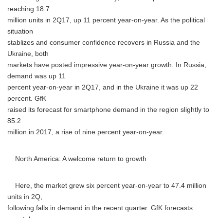
reaching 18.7
million units in 2Q17, up 11 percent year-on-year. As the political
situation
stablizes and consumer confidence recovers in Russia and the
Ukraine, both
markets have posted impressive year-on-year growth. In Russia,
demand was up 11
percent year-on-year in 2Q17, and in the Ukraine it was up 22
percent. GfK
raised its forecast for smartphone demand in the region slightly to
85.2
million in 2017, a rise of nine percent year-on-year.
North America: A welcome return to growth
Here, the market grew six percent year-on-year to 47.4 million
units in 2Q,
following falls in demand in the recent quarter. GfK forecasts