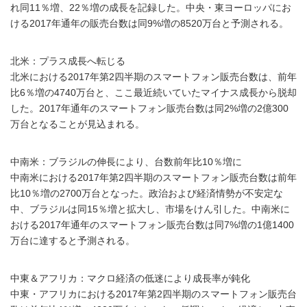
れ同11％増、22％増の成長を記録した。中央・東ヨーロッパにお
ける2017年通年の販売台数は同9%増の8520万台と予測される。
北米：プラス成長へ転じる
北米における2017年第2四半期のスマートフォン販売台数は、前年
比6％増の4740万台と、ここ最近続いていたマイナス成長から脱却
した。2017年通年のスマートフォン販売台数は同2%増の2億300
万台となることが見込まれる。
中南米：ブラジルの伸長により、台数前年比10％増に
中南米における2017年第2四半期のスマートフォン販売台数は前年
比10％増の2700万台となった。政治および経済情勢が不安定な
中、ブラジルは同15％増と拡大し、市場をけん引した。中南米に
おける2017年通年のスマートフォン販売台数は同7%増の1億1400
万台に達すると予測される。
中東＆アフリカ：マクロ経済の低迷により成長率が鈍化
中東・アフリカにおける2017年第2四半期のスマートフォン販売台