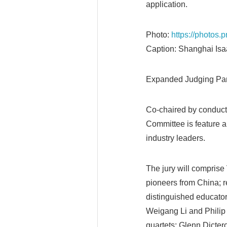
application.
Photo:
https://photos
Caption: Shanghai Isaa
Expanded Judging Pane
Co-chaired by conducto
Committee is feature a
industry leaders.
The jury will comprise
pioneers from China; 
distinguished educato
Weigang Li and Philip 
quartets; Glenn Dicter