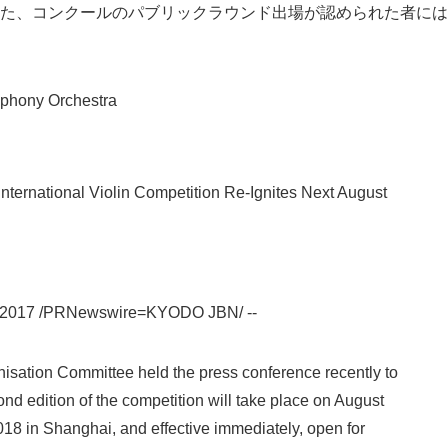
た、コンクールのパブリックラウンド出場が認められた者には
English
ony Orchestra
nternational Violin Competition Re-Ignites Next August
 2017 /PRNewswire=KYODO JBN/ --
isation Committee held the press conference recently to
nd edition of the competition will take place on August
018 in Shanghai, and effective immediately, open for