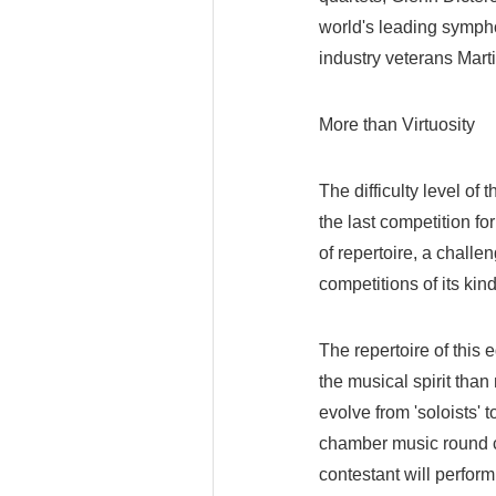
world's leading symph
industry veterans Ma
More than Virtuosity
The difficulty level of
the last competition f
of repertoire, a challe
competitions of its kind
The repertoire of this 
the musical spirit tha
evolve from 'soloists' t
chamber music round con
contestant will perform