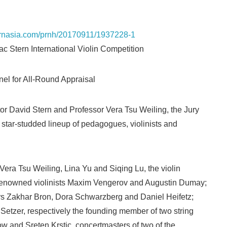
.prnasia.com/prnh/20170911/1937228-1
c Stern International Violin Competition
l for All-Round Appraisal
r David Stern and Professor Vera Tsu Weiling, the Jury
 star-studded lineup of pedagogues, violinists and
 Vera Tsu Weiling, Lina Yu and Siqing Lu, the violin
renowned violinists Maxim Vengerov and Augustin Dumay;
rs Zakhar Bron, Dora Schwarzberg and Daniel Heifetz;
Setzer, respectively the founding member of two string
ow and Sreten Krstic, concertmasters of two of the