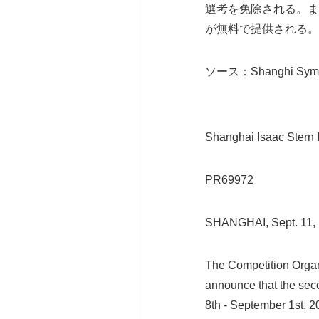
選考を免除される。ま
が無料で提供される。
ソース：Shanghi Symph
Shanghai Isaac Stern I
PR69972
SHANGHAI, Sept. 11,
The Competition Organ
announce that the seco
8th - September 1st, 2