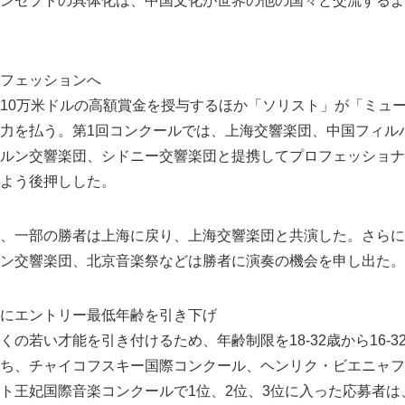
ンセプトの具体化は、中国文化が世界の他の国々と交流するよ
フェッションへ
10万米ドルの高額賞金を授与するほか「ソリスト」が「ミュ
力を払う。第1回コンクールでは、上海交響楽団、中国フィル
ルン交響楽団、シドニー交響楽団と提携してプロフェッショナ
よう後押しした。
、一部の勝者は上海に戻り、上海交響楽団と共演した。さらに
Japanese
ン交響楽団、北京音楽祭などは勝者に演奏の機会を申し出た。
にエントリー最低年齢を引き下げ
の若い才能を引き付けるため、年齢制限を18-32歳から16-3
ち、チャイコフスキー国際コンクール、ヘンリク・ビエニャフ
ト王妃国際音楽コンクールで1位、2位、3位に入った応募者は