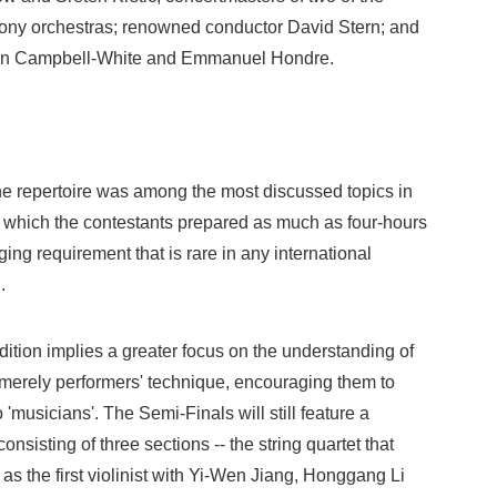
ony orchestras; renowned conductor David Stern; and
rtin Campbell-White and Emmanuel Hondre.
 the repertoire was among the most discussed topics in
or which the contestants prepared as much as four-hours
nging requirement that is rare in any international
.
edition implies a greater focus on the understanding of
n merely performers' technique, encouraging them to
o 'musicians'. The Semi-Finals will still feature a
sisting of three sections -- the string quartet that
 as the first violinist with Yi-Wen Jiang, Honggang Li