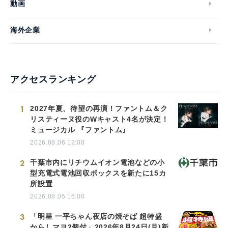
動画
海外企業
アクセスランキング
1
2027年夏、待望の再演！ファントム＆ク
リスティーヌ役のWキャスト4名が決定！
ミュージカル 『ファントム』
2026.08.06 12:00
2
千葉市内にリチウムイオン電池などの小
型充電式電池回収ボックスを新たに15カ
所設置
2026.08.05 16:00
3
「明星 一平ちゃん夜店の焼そば 超特盛
からしマヨ2個付」2026年8月24日(月)新