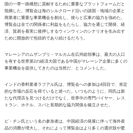
国の一帯一路構想に貢献するために重要なプラットフォームだと
指摘した。博覧会は海のシルクロード沿いの諸国・地域の企業と
商業者に重要な事業機会を創出し、彼らと広東の協力を強めた。
博覧会は全ての関係者に利益をもたらし、協力を通じて開発、経
済、貿易を着実に後押しするウィンウィンのシナリオを生み出す
ために開放的で包括的であり続けるだろう。
マレーシアのムザンブリ・マルカム在広州総領事は、最大の人口
を有する世界第2の経済大国である中国がマレーシア企業に多くの
事業機会を提供してきたのは当然だ、とコメントした。
インドの香料業者ラフアル氏は、博覧会への参加は4回目で、肯定
的な市場の反応を得ていると述べた。いつものように、同氏は新
たな代理店を見つけるだけでなく、世界中の専門バイヤー、レス
トラン、ホテル、スパと長期的な協力関係を確立させた。
ビ・チン氏という名の参加者は、中国経済の発展に伴って海外産
品の消費が増大し、それによって博覧会はより多くの選択肢や驚