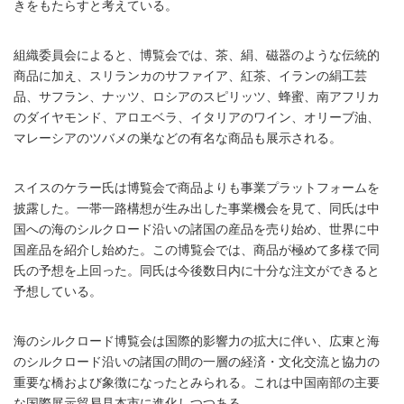
きをもたらすと考えている。
組織委員会によると、博覧会では、茶、絹、磁器のような伝統的
商品に加え、スリランカのサファイア、紅茶、イランの絹工芸
品、サフラン、ナッツ、ロシアのスピリッツ、蜂蜜、南アフリカ
のダイヤモンド、アロエベラ、イタリアのワイン、オリーブ油、
マレーシアのツバメの巣などの有名な商品も展示される。
スイスのケラー氏は博覧会で商品よりも事業プラットフォームを
披露した。一帯一路構想が生み出した事業機会を見て、同氏は中
国への海のシルクロード沿いの諸国の産品を売り始め、世界に中
国産品を紹介し始めた。この博覧会では、商品が極めて多様で同
氏の予想を上回った。同氏は今後数日内に十分な注文ができると
予想している。
海のシルクロード博覧会は国際的影響力の拡大に伴い、広東と海
のシルクロード沿いの諸国の間の一層の経済・文化交流と協力の
重要な橋および象徴になったとみられる。これは中国南部の主要
な国際展示貿易見本市に進化しつつある。