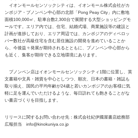
イオンモールセンソックシティは、イオンモール株式会社がカ
ンボジア・プノンペン中心部の北部「Pong Peay City」内に敷地
面積100,000㎡、駐車台数2,300台で展開する大型ショッピングモ
ールです。エリア内では、住宅、結婚式場、商業施設等の建設と
計画が進捗しており、エリア周辺では、カンボジアのディベロッ
パー数社が高級住宅を含む居住施設の開発を進めていることか
ら、今後益々発展が期待されるとともに、プノンペン中心部から
も近く、集客が期待できる立地環境にあります。
プノンペン店はイオンモールセンソックシティ1階に位置し、英
文書籍や文具・雑貨を中心としつつ、順次、日本の書籍・雑誌も
取り揃え、国民の平均年齢が24歳と若いカンボジアのお客様に気
軽に足を運んでいただけるような、毎日訪れても飽きることがな
い書店づくりを目指します。
リリースに関するお問い合わせ先：株式会社紀伊國屋書店総務部
広報担当 info@kinokuniya.co.jp