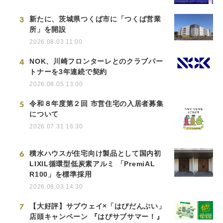
3
新たに、茨城県つくば市に「つくば営業
所」を開設
2026.08.03 11:00
4
NOK、川崎フロンターレとのクラブパー
トナーを3年連続で契約
2026.08.05 13:00
5
令和８年度第２回 市営住宅の入居者募集
について
2026.07.31 16:30
6
積水ハウスが住宅向け製品として国内初
LIXIL循環型低炭素アルミ 「PremiAL
R100」を標準採用
2026.08.03 14:30
7
【大好評】サブウェイ×「はぴだんぶい」
店頭キャンペーン 『はぴサブサマー！』