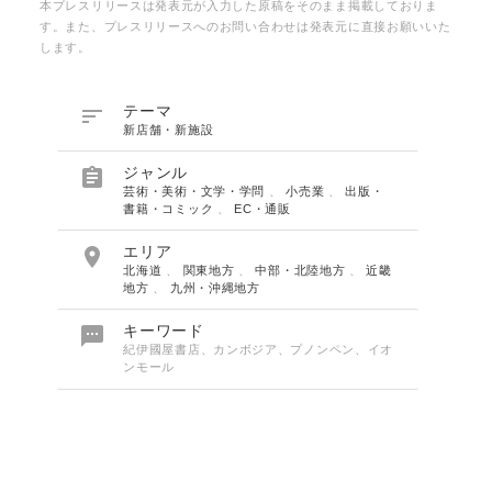
本プレスリリースは発表元が入力した原稿をそのまま掲載しておりま
す。また、プレスリリースへのお問い合わせは発表元に直接お願いいた
します。

テーマ
新店舗・新施設

ジャンル
芸術・美術・文学・学問
、
小売業
、
出版・
書籍・コミック
、
EC・通販

エリア
北海道
、
関東地方
、
中部・北陸地方
、
近畿
地方
、
九州・沖縄地方

キーワード
紀伊國屋書店、カンボジア、プノンペン、イオ
ンモール