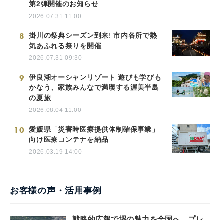
第2弾開催のお知らせ
2026.07.31 11:00
8
掛川の祭典シーズン到来! 市内各所で熱
気あふれる祭りを開催
2026.07.31 09:30
9
伊良湖オーシャンリゾート 遊びも学びも
かなう、家族みんなで満喫する渥美半島
の夏旅
2026.08.04 11:00
10
愛媛県「災害時医療提供体制確保事業」
向け医療コンテナを納品
2026.03.19 14:00
お客様の声・活用事例
戦略的広報で堺の魅力を全国へ。プレ