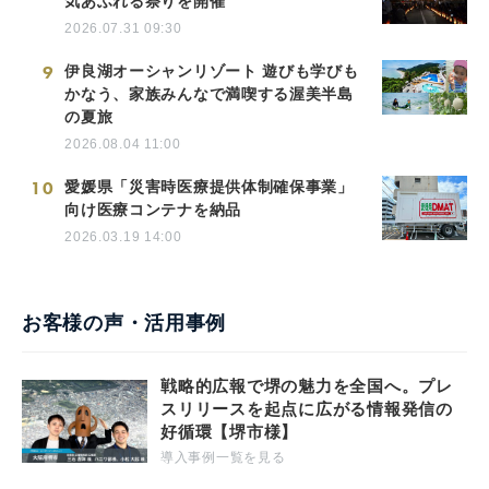
気あふれる祭りを開催
2026.07.31 09:30
9
伊良湖オーシャンリゾート 遊びも学びも
かなう、家族みんなで満喫する渥美半島
の夏旅
2026.08.04 11:00
10
愛媛県「災害時医療提供体制確保事業」
向け医療コンテナを納品
2026.03.19 14:00
お客様の声・活用事例
戦略的広報で堺の魅力を全国へ。プレ
スリリースを起点に広がる情報発信の
好循環【堺市様】
導入事例一覧を見る