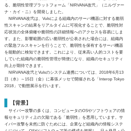
る、脆弱性管理プラットフォーム「NIRVANA改弐」（ニルヴァー
ナ・カイ・ニ）を開発しました。
NIRVANA改弐は、Vulsによる組織内のサーバ機器に対する脆弱
性スキャンの結果をリアルタイムに可視化することで、脆弱性対
応状況の全体俯瞰や脆弱性の詳細情報へのアクセスを容易にしま
す。また、影響範囲の広い脆弱性が公表された場合には、組織内
の緊急フルスキャンを行うことで、脆弱性を保有するサーバ機器
を能動的に検知できます。これにより、従来高い人的コストを要
していた組織内の脆弱性管理が簡便になり、組織のセキュリティ
向上が期待できます。
NIRVANA改弐とVulsのシステム連携については、2018年6月13
日（水）～15日（金）に幕張メッセで開催される「Interop Tokyo
2018」で動態展示を行います。
【背景】
サイバー攻撃の多くは、コンピュータのOSやソフトウェアの情
報セキュリティ上の欠陥である「脆弱性」を悪用しています。サ
イバー攻撃を未然に防ぐためには、企業など組織内の情報システ
ムについて、OSやソフトウェア等の構成を把握し、日々発見・公