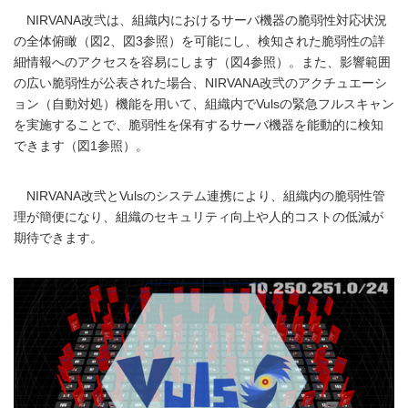
NIRVANA改弐は、組織内におけるサーバ機器の脆弱性対応状況
の全体俯瞰（図2、図3参照）を可能にし、検知された脆弱性の詳
細情報へのアクセスを容易にします（図4参照）。また、影響範囲
の広い脆弱性が公表された場合、NIRVANA改弐のアクチュエーシ
ョン（自動対処）機能を用いて、組織内でVulsの緊急フルスキャン
を実施することで、脆弱性を保有するサーバ機器を能動的に検知
できます（図1参照）。
NIRVANA改弐とVulsのシステム連携により、組織内の脆弱性管
理が簡便になり、組織のセキュリティ向上や人的コストの低減が
期待できます。