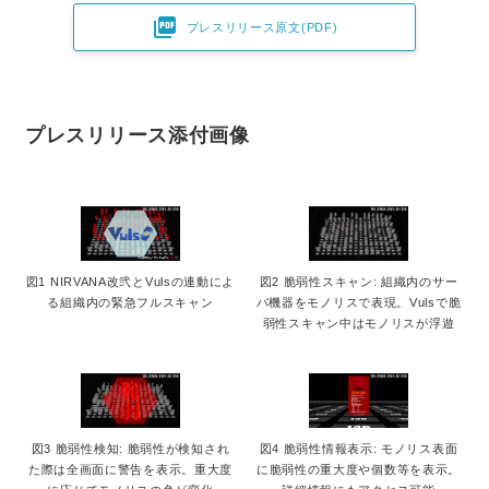

プレスリリース原文(PDF)
プレスリリース添付画像
図1 NIRVANA改弐とVulsの連動によ
図2 脆弱性スキャン: 組織内のサー
る組織内の緊急フルスキャン
バ機器をモノリスで表現。Vulsで脆
弱性スキャン中はモノリスが浮遊
図3 脆弱性検知: 脆弱性が検知され
図4 脆弱性情報表示: モノリス表面
た際は全画面に警告を表示。重大度
に脆弱性の重大度や個数等を表示。