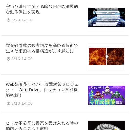
宇宙放射線に耐える暗号回路の網羅的
な動作保証を実現
3/23 14:00
蛍光顕微鏡の観察精度を高める技術で
生きた細胞の内部構造がより鮮明に
3/16 14:00
Web媒介型サイバー攻撃対策プロジェ
クト「WarpDrive」にタチコマ育成機
能搭載！
3/13 14:00
ヒトが不公平な提案を受け入れる時の
脳内メカニズムを解明