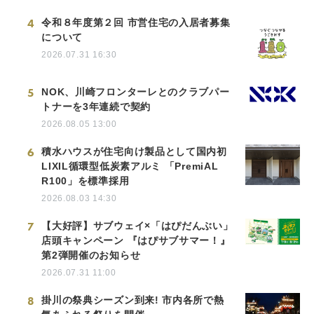
4
令和８年度第２回 市営住宅の入居者募集
について
2026.07.31 16:30
5
NOK、川崎フロンターレとのクラブパー
トナーを3年連続で契約
2026.08.05 13:00
6
積水ハウスが住宅向け製品として国内初
LIXIL循環型低炭素アルミ 「PremiAL
R100」を標準採用
2026.08.03 14:30
7
【大好評】サブウェイ×「はぴだんぶい」
店頭キャンペーン 『はぴサブサマー！』
第2弾開催のお知らせ
2026.07.31 11:00
8
掛川の祭典シーズン到来! 市内各所で熱