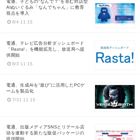
電通、子どもの“なんで？”を育む対話型
AIぬいぐるみ「なんでちゃん」に教育
視点を導入
8/4 11:15
電通、テレビ広告分析ダッシュボード
「Rasta!」を機能拡充し、放送局へ提
供開始
8/3 11:15
電通、生成AIを“遊び”に活用したPCゲ
ームを製品化
7/31 11:15
電通、出版メディアSNSとリテール店
頭を連動する新たな販促パッケージの
提供開始