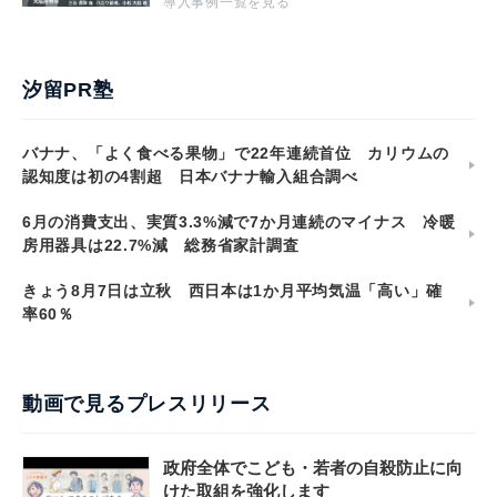
導入事例一覧を見る
汐留PR塾
バナナ、「よく食べる果物」で22年連続首位 カリウムの
認知度は初の4割超 日本バナナ輸入組合調べ
6月の消費支出、実質3.3%減で7か月連続のマイナス 冷暖
房用器具は22.7%減 総務省家計調査
きょう8月7日は立秋 西日本は1か月平均気温「高い」確
率60％
動画で見るプレスリリース
政府全体でこども・若者の自殺防止に向
けた取組を強化します