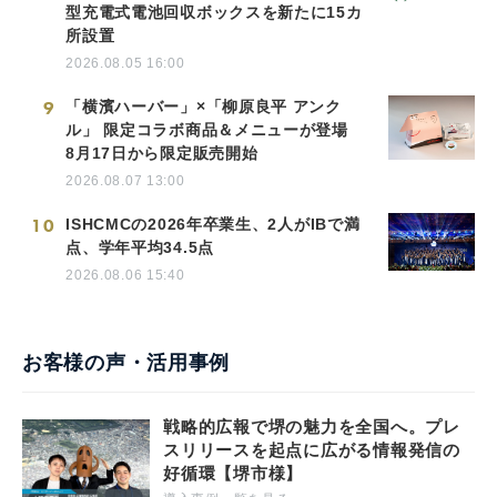
型充電式電池回収ボックスを新たに15カ
所設置
2026.08.05 16:00
9
「横濱ハーバー」×「柳原良平 アンク
ル」 限定コラボ商品＆メニューが登場
8月17日から限定販売開始
2026.08.07 13:00
10
ISHCMCの2026年卒業生、2人がIBで満
点、学年平均34.5点
2026.08.06 15:40
お客様の声・活用事例
戦略的広報で堺の魅力を全国へ。プレ
スリリースを起点に広がる情報発信の
好循環【堺市様】