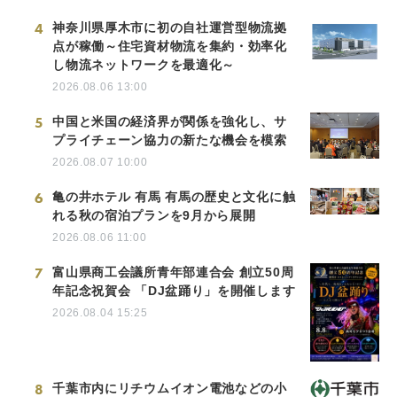
4
神奈川県厚木市に初の自社運営型物流拠
点が稼働～住宅資材物流を集約・効率化
し物流ネットワークを最適化～
2026.08.06 13:00
5
中国と米国の経済界が関係を強化し、サ
プライチェーン協力の新たな機会を模索
2026.08.07 10:00
6
亀の井ホテル 有馬 有馬の歴史と文化に触
れる秋の宿泊プランを9月から展開
2026.08.06 11:00
7
富山県商工会議所青年部連合会 創立50周
年記念祝賀会 「DJ盆踊り」を開催します
2026.08.04 15:25
8
千葉市内にリチウムイオン電池などの小