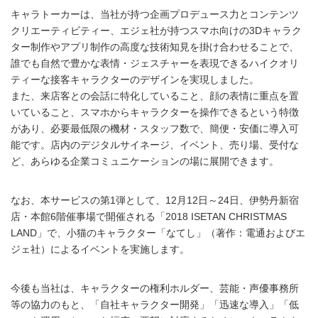
キャラトーカーは、当社が持つ企画プロデュース力とコンテンツ
クリエーティビティー、エジェ社が持つスマホ向けの3Dキャラク
ター制作やアプリ制作の高度な技術知見を掛け合わせることで、
誰でも自然で豊かな表情・ジェスチャーを表現できるハイクオリ
ティーな接客キャラクターのデザインを実現しました。
また、来店客との会話に特化していること、顔の表情に重点を置
いていること、スマホからキャラクターを操作できるという特徴
があり、必要最低限の機材・スタッフ数で、簡便・安価に導入可
能です。店内のデジタルサイネージ、イベント、売り場、受付な
ど、あらゆる企業コミュニケーションの場に展開できます。
なお、本サービスの第1弾として、12月12日～24日、伊勢丹新宿
店・本館6階催事場で開催される「2018 ISETAN CHRISTMAS
LAND」で、小猫のキャラクター「なてし」（著作：電通およびエ
ジェ社）によるイベントを実施します。
今後も当社は、キャラクターの権利ホルダー、芸能・声優事務所
等の協力のもと、「自社キャラクター開発」「迅速な導入」「低