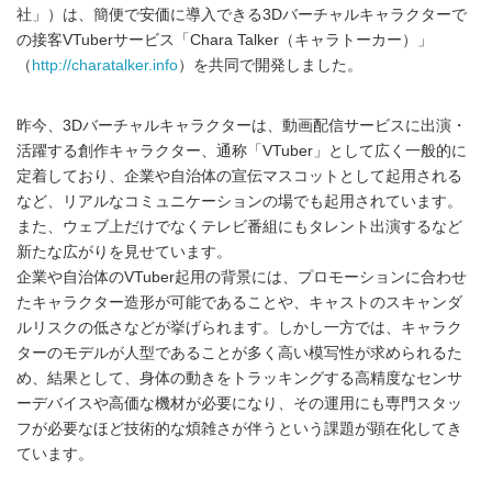
社」）は、簡便で安価に導入できる3Dバーチャルキャラクターで
の接客VTuberサービス「Chara Talker（キャラトーカー）」
（
http://charatalker.info
）を共同で開発しました。
昨今、3Dバーチャルキャラクターは、動画配信サービスに出演・
活躍する創作キャラクター、通称「VTuber」として広く一般的に
定着しており、企業や自治体の宣伝マスコットとして起用される
など、リアルなコミュニケーションの場でも起用されています。
また、ウェブ上だけでなくテレビ番組にもタレント出演するなど
新たな広がりを見せています。
企業や自治体のVTuber起用の背景には、プロモーションに合わせ
たキャラクター造形が可能であることや、キャストのスキャンダ
ルリスクの低さなどが挙げられます。しかし一方では、キャラク
ターのモデルが人型であることが多く高い模写性が求められるた
め、結果として、身体の動きをトラッキングする高精度なセンサ
ーデバイスや高価な機材が必要になり、その運用にも専門スタッ
フが必要なほど技術的な煩雑さが伴うという課題が顕在化してき
ています。