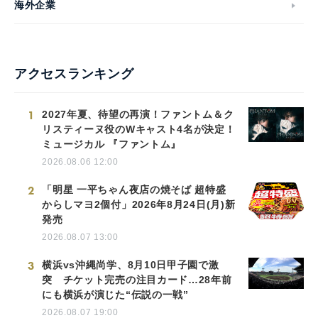
海外企業
アクセスランキング
1
2027年夏、待望の再演！ファントム＆ク
リスティーヌ役のWキャスト4名が決定！
ミュージカル 『ファントム』
2026.08.06 12:00
2
「明星 一平ちゃん夜店の焼そば 超特盛
からしマヨ2個付」2026年8月24日(月)新
発売
2026.08.07 13:00
3
横浜vs沖縄尚学、8月10日甲子園で激
突 チケット完売の注目カード…28年前
にも横浜が演じた“伝説の一戦”
2026.08.07 19:00