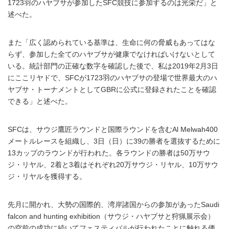
1723羽のハヤブサが参加したSFC競技に参加するのは光栄だ」と
述べた。
また「広く認められている基準は、生命に何の脅威もあってはな
らず、参加した全てのハヤブサが健康でなければいけないとして
いる。統計部門の正確な数字を確認した後で、私は2019年2月3日
にここリヤドで、SFCが1723羽のハヤブサの登場で世界最大のハ
ヤブサ・トーナメントとしてGBRに公式に登録されたことを確認
できる」と述べた。
SFCは、サウジ鷹匠ラウンドと国際ラウンドを含むAl Melwah400
メートルレースを組織し、3日（日）に39の勝者を選抜するために
13カップのラウンドが行われた。各ラウンドの勝者は50万サウ
ジ・リヤル、2着と3着はそれぞれ20万サウジ・リヤル、10万サウ
ジ・リヤルを獲得する。
先月に開かれ、大勢の国際的、湾岸諸国からの参加があったSaudi
falcon and hunting exhibition（サウジ・ハヤブサと狩猟展示会）
の空前の成功に続いてフェスティバルが行われたことに触れる価