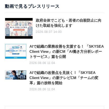
動画で見るプレスリリース
政府全体でこども・若者の自殺防止に向
けた取組を強化します
2026.08.07 14:00
AIで組織の業務改善を支援する！ 「SKYSEA
Client View」の新CM「AI働き方分析レポー
トサービス」篇を公開
2026.08.06 11:04
AIで組織の改善点を見抜く！「SKYSEA
Client View」の新テレビCM「チームの変
革」篇の放映を開始
2026.08.06 11:04