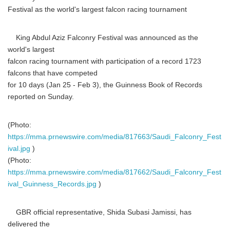
Festival as the world's largest falcon racing tournament
King Abdul Aziz Falconry Festival was announced as the
world's largest
falcon racing tournament with participation of a record 1723
falcons that have competed
for 10 days (Jan 25 - Feb 3), the Guinness Book of Records
reported on Sunday.
(Photo:
https://mma.prnewswire.com/media/817663/Saudi_Falconry_Fest
ival.jpg
)
(Photo:
https://mma.prnewswire.com/media/817662/Saudi_Falconry_Fest
ival_Guinness_Records.jpg
)
GBR official representative, Shida Subasi Jamissi, has
delivered the