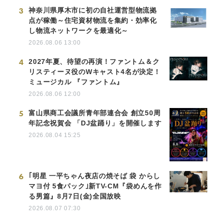
3
神奈川県厚木市に初の自社運営型物流拠
点が稼働～住宅資材物流を集約・効率化
し物流ネットワークを最適化～
2026.08.06 13:00
4
2027年夏、待望の再演！ファントム＆ク
リスティーヌ役のWキャスト4名が決定！
ミュージカル 『ファントム』
2026.08.06 12:00
5
富山県商工会議所青年部連合会 創立50周
年記念祝賀会 「DJ盆踊り」を開催します
2026.08.04 15:25
6
｢明星 一平ちゃん夜店の焼そば 袋 からし
マヨ付 5食パック｣新TV-CM『袋めんを作
る男篇』8月7日(金)全国放映
2026.08.07 07:30