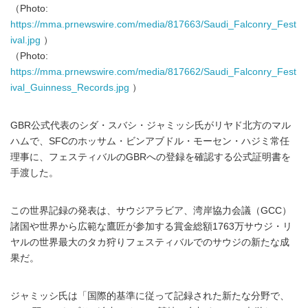
（Photo:
https://mma.prnewswire.com/media/817663/Saudi_Falconry_Fest
ival.jpg
）
（Photo:
https://mma.prnewswire.com/media/817662/Saudi_Falconry_Fest
ival_Guinness_Records.jpg
）
GBR公式代表のシダ・スバシ・ジャミッシ氏がリヤド北方のマル
ハムで、SFCのホッサム・ビンアブドル・モーセン・ハジミ常任
理事に、フェスティバルのGBRへの登録を確認する公式証明書を
手渡した。
この世界記録の発表は、サウジアラビア、湾岸協力会議（GCC）
諸国や世界から広範な鷹匠が参加する賞金総額1763万サウジ・リ
ヤルの世界最大のタカ狩りフェスティバルでのサウジの新たな成
果だ。
ジャミッシ氏は「国際的基準に従って記録された新たな分野で、