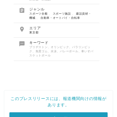

ジャンル
スポーツ全般
、
スポーツ施設
、
建設資材・
機械
、
自動車・オートバイ・自転車

エリア
東京都

キーワード
ブリヂストン、オリンピック、パラリンピッ
ク、免震ゴム、水泳、バレーボール、車いすバ
スケットボール
このプレスリリースには、報道機関向けの情報が
あります。