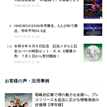
2026.08.04 15:25
9
ISHCMCの2026年卒業生、2人がIBで満
点、学年平均34.5点
2026.08.06 15:40
10
令和８年８月８日記念 記念メダルと記
念カバーの特別セット・８.８.８開運小
判 ７月１日から受付開始！
2026.07.01 11:30
お客様の声・活用事例
戦略的広報で堺の魅力を全国へ。プレ
スリリースを起点に広がる情報発信の
好循環【堺市様】