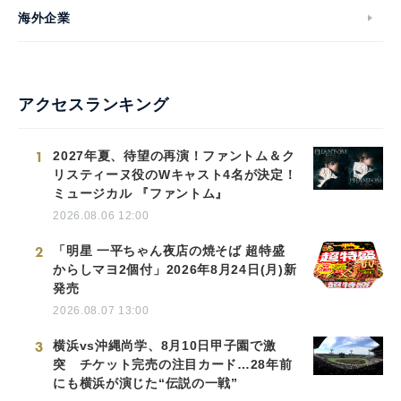
海外企業
アクセスランキング
1
2027年夏、待望の再演！ファントム＆ク
リスティーヌ役のWキャスト4名が決定！
ミュージカル 『ファントム』
2026.08.06 12:00
2
「明星 一平ちゃん夜店の焼そば 超特盛
からしマヨ2個付」2026年8月24日(月)新
発売
2026.08.07 13:00
3
横浜vs沖縄尚学、8月10日甲子園で激
突 チケット完売の注目カード…28年前
にも横浜が演じた“伝説の一戦”