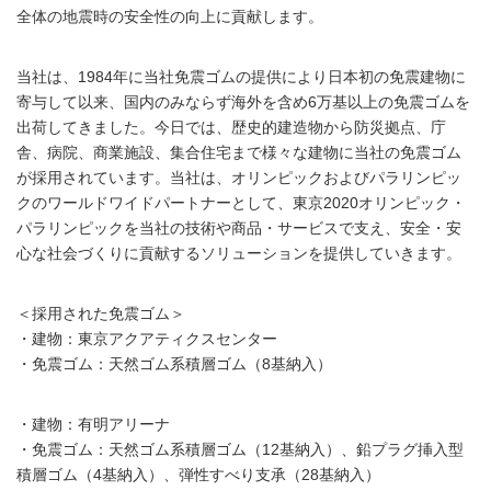
全体の地震時の安全性の向上に貢献します。
当社は、1984年に当社免震ゴムの提供により日本初の免震建物に
寄与して以来、国内のみならず海外を含め6万基以上の免震ゴムを
出荷してきました。今日では、歴史的建造物から防災拠点、庁
舎、病院、商業施設、集合住宅まで様々な建物に当社の免震ゴム
が採用されています。当社は、オリンピックおよびパラリンピッ
クのワールドワイドパートナーとして、東京2020オリンピック・
パラリンピックを当社の技術や商品・サービスで支え、安全・安
心な社会づくりに貢献するソリューションを提供していきます。
＜採用された免震ゴム＞
・建物：東京アクアティクスセンター
・免震ゴム：天然ゴム系積層ゴム（8基納入）
・建物：有明アリーナ
・免震ゴム：天然ゴム系積層ゴム（12基納入）、鉛プラグ挿入型
積層ゴム（4基納入）、弾性すべり支承（28基納入）