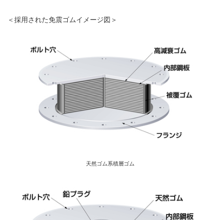
＜採用された免震ゴムイメージ図＞
天然ゴム系積層ゴム