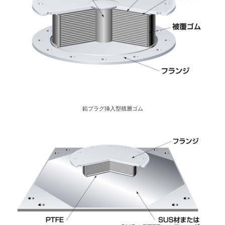
鉛プラグ挿入型積層ゴム