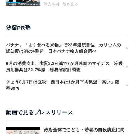
導入事例一覧を見る
汐留PR塾
バナナ、「よく食べる果物」で22年連続首位 カリウムの
認知度は初の4割超 日本バナナ輸入組合調べ
6月の消費支出、実質3.3%減で7か月連続のマイナス 冷暖
房用器具は22.7%減 総務省家計調査
きょう8月7日は立秋 西日本は1か月平均気温「高い」確
率60％
動画で見るプレスリリース
政府全体でこども・若者の自殺防止に向