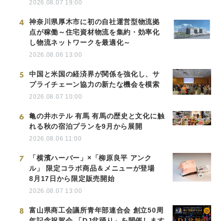
2026.08.07 19:00
4
神奈川県厚木市に初の自社運営型物流拠
点が稼働～住宅資材物流を集約・効率化
し物流ネットワークを最適化～
2026.08.06 13:00
5
中国と米国の経済界が関係を強化し、サ
プライチェーン協力の新たな機会を模索
2026.08.07 10:00
6
亀の井ホテル 有馬 有馬の歴史と文化に触
れる秋の宿泊プランを9月から展開
2026.08.06 11:00
7
「横濱ハーバー」×「柳原良平 アンク
ル」 限定コラボ商品＆メニューが登場
8月17日から限定販売開始
2026.08.07 13:00
8
富山県商工会議所青年部連合会 創立50周
年記念祝賀会 「DJ盆踊り」を開催します