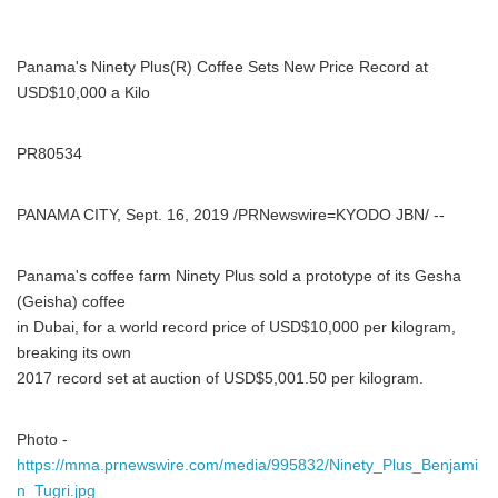
Panama's Ninety Plus(R) Coffee Sets New Price Record at
USD$10,000 a Kilo
PR80534
PANAMA CITY, Sept. 16, 2019 /PRNewswire=KYODO JBN/ --
Panama's coffee farm Ninety Plus sold a prototype of its Gesha
(Geisha) coffee
in Dubai, for a world record price of USD$10,000 per kilogram,
breaking its own
2017 record set at auction of USD$5,001.50 per kilogram.
Photo -
https://mma.prnewswire.com/media/995832/Ninety_Plus_Benjami
n_Tugri.jpg