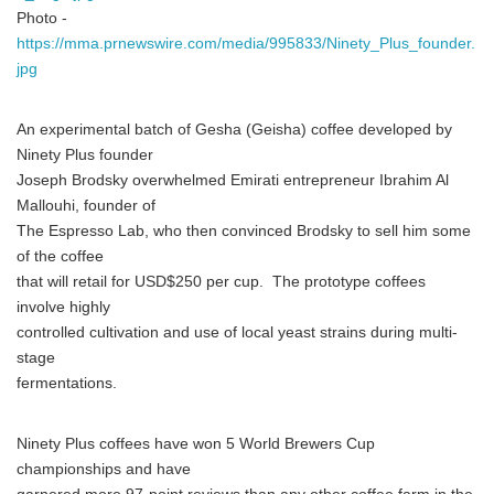
Photo -
https://mma.prnewswire.com/media/995833/Ninety_Plus_founder.
jpg
An experimental batch of Gesha (Geisha) coffee developed by
Ninety Plus founder
Joseph Brodsky overwhelmed Emirati entrepreneur Ibrahim Al
Mallouhi, founder of
The Espresso Lab, who then convinced Brodsky to sell him some
of the coffee
that will retail for USD$250 per cup. The prototype coffees
involve highly
controlled cultivation and use of local yeast strains during multi-
stage
fermentations.
Ninety Plus coffees have won 5 World Brewers Cup
championships and have