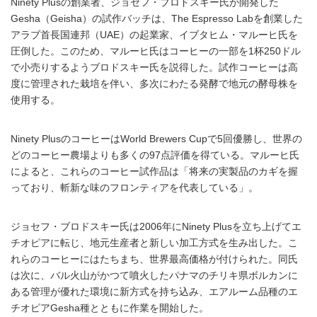
Ninety Plusの創業者、ジョセフ・ブロドスキー氏が開発した
Gesha（Geisha）の試作バッチは、The Espresso Labを創業した
アラブ首長国連邦（UAE）の起業家、イブタヒム・マルーヒ氏を
圧倒した。このため、マルーヒ氏はコーヒーの一部を1杯250ドル
で小売りするようブロドスキー氏を説得した。試作コーヒーは高
度に管理された栽培を伴い、多次にわたる発酵で地元の酵母株を
使用する。
Ninety PlusのコーヒーはWorld Brewers Cupで5回優勝し、世界の
どのコーヒー農場よりも多くの97点評価を得ている。マルーヒ氏
によると、これらのコーヒー試作品は「将来の実製品のカギを握
っており、斬新な味のフロンティアを代表している」。
ジョセフ・ブロドスキー氏は2006年にNinety Plusを立ち上げてエ
チオピアに転じ、地元生産者と新しい加工方式を生み出した。こ
れらのコーヒーにはたちまち、世界最高価格が付けられた。同氏
は次に、バル火山がかつて噴火したパナマのチリキ県ボルカンに
ある管理が優れた環境に新方式を持ち込み、エアルーム品種のエ
チオピアGesha種とともに作業を開始した。