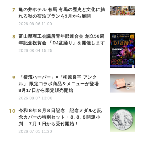
7
亀の井ホテル 有馬 有馬の歴史と文化に触
れる秋の宿泊プランを9月から展開
2026.08.06 11:00
8
富山県商工会議所青年部連合会 創立50周
年記念祝賀会 「DJ盆踊り」を開催します
2026.08.04 15:25
9
「横濱ハーバー」×「柳原良平 アンク
ル」 限定コラボ商品＆メニューが登場
8月17日から限定販売開始
2026.08.07 13:00
10
令和８年８月８日記念 記念メダルと記
念カバーの特別セット・８.８.８開運小
判 ７月１日から受付開始！
2026.07.01 11:30