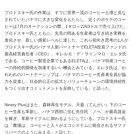
ブロドスキー氏の作業は、すでに世界一流のコーヒー土壌と見な
されていたパナマに大きな変化をもたらし、近くのボケテのコー
ヒーは7月のオークションの際、1キロ＝2263ドルで売り上げた。
ブロドスキー氏とともに、先見の明ある生産者は引き続き実務を
進化させ、新しい感覚レベルに達した。これら前向き思考の1人が
ブロドスキー氏のパナマ人新パートナーでELETA投資ファンドの
最高経営責任者（CEO）、ギレルモ・デ・サインマロ・エレタ氏
である。コーヒー製造企業でもあるELETAは、パナマ特産コーヒ
ーの持続的開発を加速するいい機会とみている。エレタ氏は「わ
れわれのパートナーシップは、パナマのコーヒー生産者全員が協
力を促進し、社会的公正の拡大とバリューチェーンの環境持続性
をつくり出すコミットメントを反映している」と語った。
Ninety Plusはまた、森林再生モデル、天蓋（てんがい）下のコー
ヒー生産も革新し、パナマ西部に住む先住民「ノベ」が最高賃金
を稼ぎ、革新サイクルに加わるようにしている。ブロドスキー氏
は「農場は、コーヒーと人々がエコシステムに統合されるサファ
リパークのようにみえる」と話した。