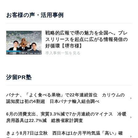
お客様の声・活用事例
戦略的広報で堺の魅力を全国へ。プレ
スリリースを起点に広がる情報発信の
好循環【堺市様】
導入事例一覧を見る
汐留PR塾
バナナ、「よく食べる果物」で22年連続首位 カリウムの
認知度は初の4割超 日本バナナ輸入組合調べ
6月の消費支出、実質3.3%減で7か月連続のマイナス 冷暖
房用器具は22.7%減 総務省家計調査
きょう8月7日は立秋 西日本は1か月平均気温「高い」確