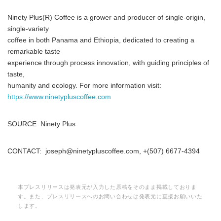
Ninety Plus(R) Coffee is a grower and producer of single-origin,
single-variety
coffee in both Panama and Ethiopia, dedicated to creating a
remarkable taste
experience through process innovation, with guiding principles of
taste,
humanity and ecology. For more information visit:
https://www.ninetypluscoffee.com
SOURCE Ninety Plus
CONTACT: joseph@ninetypluscoffee.com, +(507) 6677-4394
本プレスリリースは発表元が入力した原稿をそのまま掲載しておりま
す。また、プレスリリースへのお問い合わせは発表元に直接お願いいた
します。