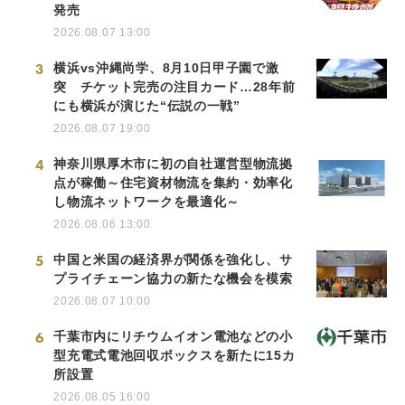
発売
2026.08.07 13:00
3
横浜vs沖縄尚学、8月10日甲子園で激
突 チケット完売の注目カード…28年前
にも横浜が演じた“伝説の一戦”
2026.08.07 19:00
4
神奈川県厚木市に初の自社運営型物流拠
点が稼働～住宅資材物流を集約・効率化
し物流ネットワークを最適化～
2026.08.06 13:00
5
中国と米国の経済界が関係を強化し、サ
プライチェーン協力の新たな機会を模索
2026.08.07 10:00
6
千葉市内にリチウムイオン電池などの小
型充電式電池回収ボックスを新たに15カ
所設置
2026.08.05 16:00