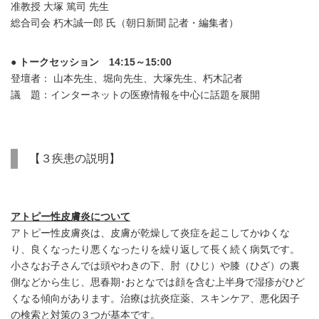
准教授 大塚 篤司 先生
総合司会 朽木誠一郎 氏（朝日新聞 記者・編集者）
● トークセッション 14:15～15:00
登壇者： 山本先生、堀向先生、大塚先生、朽木記者
議 題：インターネットの医療情報を中心に話題を展開
【３疾患の説明】
アトピー性皮膚炎について
アトピー性皮膚炎は、皮膚が乾燥して炎症を起こしてかゆくな
り、良くなったり悪くなったりを繰り返して長く続く病気です。
小さなお子さんでは頭やわきの下、肘（ひじ）や膝（ひざ）の裏
側などから生じ、思春期･おとなでは顔を含む上半身で湿疹がひど
くなる傾向があります。治療は抗炎症薬、スキンケア、悪化因子
の検索と対策の３つが基本です。