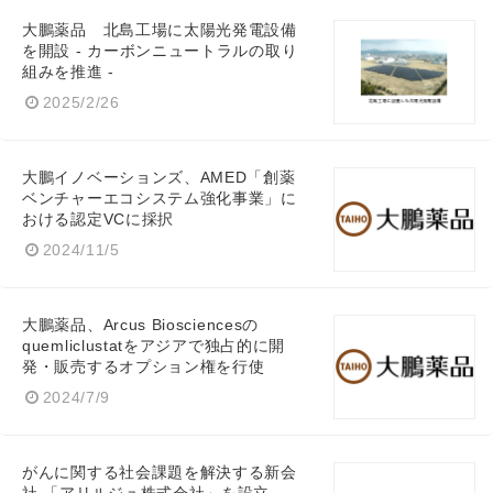
大鵬薬品 北島工場に太陽光発電設備
を開設 - カーボンニュートラルの取り
English
組みを推進 -
2025/2/26
大鵬イノベーションズ、AMED「創薬
ベンチャーエコシステム強化事業」に
おける認定VCに採択
2024/11/5
大鵬薬品、Arcus Biosciencesの
quemliclustatをアジアで独占的に開
発・販売するオプション権を行使
2024/7/9
がんに関する社会課題を解決する新会