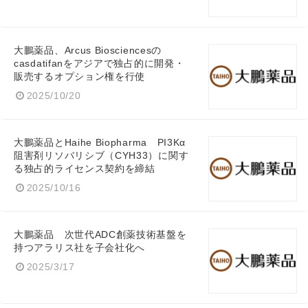
大鵬薬品、Arcus Biosciencesの
casdatifanをアジアで独占的に開発・
販売するオプション権を行使
2025/10/20
大鵬薬品とHaihe Biopharma PI3Kα
阻害剤リソバリシブ（CYH33）に関す
る独占的ライセンス契約を締結
2025/10/16
大鵬薬品 次世代ADC創薬技術基盤を
持つアラリス社を子会社化へ
Japanese
2025/3/17