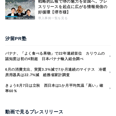
戦略的広報で堺の魅力を全国へ。プレ
スリリースを起点に広がる情報発信の
好循環【堺市様】
導入事例一覧を見る
汐留PR塾
バナナ、「よく食べる果物」で22年連続首位 カリウムの
認知度は初の4割超 日本バナナ輸入組合調べ
6月の消費支出、実質3.3%減で7か月連続のマイナス 冷暖
房用器具は22.7%減 総務省家計調査
きょう8月7日は立秋 西日本は1か月平均気温「高い」確
率60％
動画で見るプレスリリース