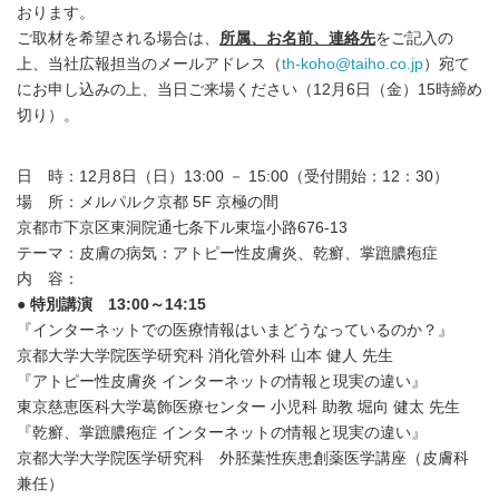
おります。
ご取材を希望される場合は、
所属、お名前、連絡先
をご記入の
上、当社広報担当のメールアドレス（
th-koho@taiho.co.jp
）宛て
にお申し込みの上、当日ご来場ください（12月6日（金）15時締め
切り）。
日 時：12月8日（日）13:00 － 15:00（受付開始：12：30）
場 所：メルパルク京都 5F 京極の間
京都市下京区東洞院通七条下ル東塩小路676-13
テーマ：皮膚の病気：アトピー性皮膚炎、乾癬、掌蹠膿疱症
内 容：
● 特別講演 13:00～14:15
『インターネットでの医療情報はいまどうなっているのか？』
京都大学大学院医学研究科 消化管外科 山本 健人 先生
『アトピー性皮膚炎 インターネットの情報と現実の違い』
東京慈恵医科大学葛飾医療センター 小児科 助教 堀向 健太 先生
『乾癬、掌蹠膿疱症 インターネットの情報と現実の違い』
京都大学大学院医学研究科 外胚葉性疾患創薬医学講座（皮膚科
兼任）