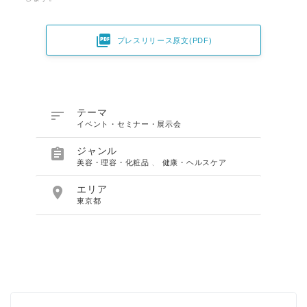

プレスリリース原文(PDF)

テーマ
イベント・セミナー・展示会

ジャンル
美容・理容・化粧品
、
健康・ヘルスケア

エリア
東京都