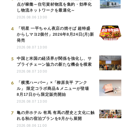
点が稼働～住宅資材物流を集約・効率化
し物流ネットワークを最適化～
2026.08.06 13:00
4
「明星 一平ちゃん夜店の焼そば 超特盛
からしマヨ2個付」2026年8月24日(月)新
発売
2026.08.07 13:00
5
中国と米国の経済界が関係を強化し、サ
プライチェーン協力の新たな機会を模索
2026.08.07 10:00
6
「横濱ハーバー」×「柳原良平 アンク
ル」 限定コラボ商品＆メニューが登場
8月17日から限定販売開始
2026.08.07 13:00
7
亀の井ホテル 有馬 有馬の歴史と文化に触
れる秋の宿泊プランを9月から展開
2026.08.06 11:00