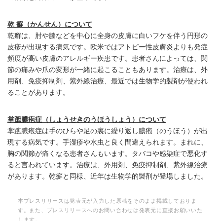
乾 癬（かんせん）について
乾癬は、肘や膝などを中心に全身の皮膚に白いフケを伴う円形の
皮疹が出現する病気です。欧米ではアトピー性皮膚炎よりも発症
頻度が高い皮膚のアレルギー疾患です。患者さんによっては、関
節の痛みや爪の変形が一緒に起こることもあります。治療は、外
用剤、免疫抑制剤、紫外線治療、最近では生物学的製剤が使われ
ることがあります。
掌蹠膿疱症（しょうせきのうほうしょう）について
掌蹠膿疱症は手のひらや足の裏に繰り返し膿疱（のうほう）が出
現する病気です。手湿疹や水虫と良く間違えられます。まれに、
胸の関節が痛くなる患者さんもいます。タバコや感染症で悪化す
ると言われています。治療は、外用剤、免疫抑制剤、紫外線治療
があります。乾癬と同様、近年は生物学的製剤が登場しました。
本プレスリリースは発表元が入力した原稿をそのまま掲載しておりま
す。また、プレスリリースへのお問い合わせは発表元に直接お願いいた
します。