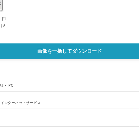
English
ドI
l（ミ
画像を一括してダウンロード
社・IPO
、
インターネットサービス