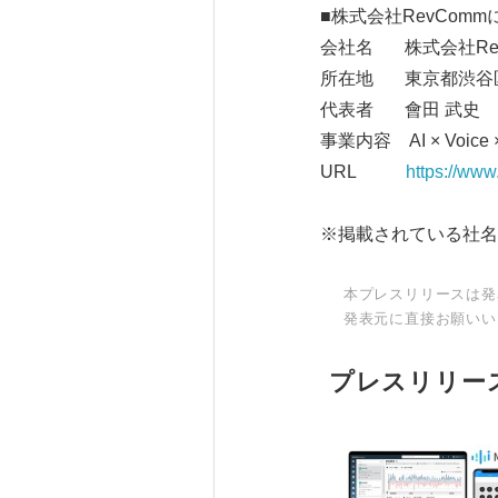
■株式会社RevCom
会社名 株式会社Rev
所在地 東京都渋谷区
代表者 會田 武史
事業内容 AI × Voi
URL
https://www
※掲載されている社名
本プレスリリースは発
発表元に直接お願いい
プレスリリー