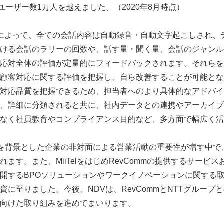
ユーザー数1万人を越えました。（2020年8月時点）
析AIによって、全ての会話内容は自動録音・自動文字起こしされ
ける会話のラリーの回数や、話す量・聞く量、会話のジャンル
応対全体の評価が定量的にフィードバックされます。それらを
顧客対応に関する評価を把握し、自ら改善することが可能とな
対応品質を把握できるため、担当者へのより具体的なアドバイ
、詳細に分類されると共に、社内データとの連携やアーカイブ
なく社員教育やコンプライアンス目的など、多方面で幅広く活
拡大を背景とした企業の非対面による営業活動の重要性が増す中で、M
ます。また、MiiTelをはじめRevCommの提供するサービ
展開するBPOソリューションやワークイノベーションに関する
資に至りました。今後、NDVは、RevCommとNTTグループ
向けた取り組みを進めてまいります。