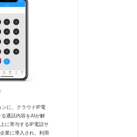
」
ョンに、クラウドIP電
ける通話内容をAIが解
上に寄与するIP電話サ
企業に導入され、利用