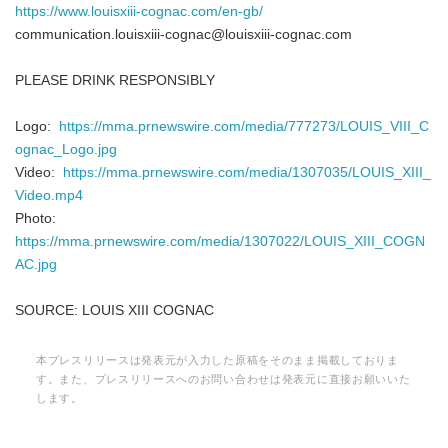
https://www.louisxiii-cognac.com/en-gb/
communication.louisxiii-cognac@louisxiii-cognac.com
PLEASE DRINK RESPONSIBLY
Logo:
https://mma.prnewswire.com/media/777273/LOUIS_VIII_C
ognac_Logo.jpg
Video:
https://mma.prnewswire.com/media/1307035/LOUIS_XIII_
Video.mp4
Photo:
https://mma.prnewswire.com/media/1307022/LOUIS_XIII_COGN
AC.jpg
SOURCE: LOUIS XIII COGNAC
本プレスリリースは発表元が入力した原稿をそのまま掲載しておりま
す。また、プレスリリースへのお問い合わせは発表元に直接お願いいた
します。