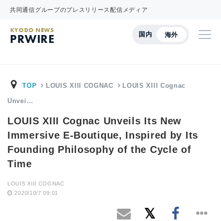
共同通信グループのプレスリリース配信メディア
KYODO NEWS
国内
海外
PRWIRE
TOP
LOUIS XIII COGNAC
LOUIS XIII Cognac
Unvei…
LOUIS XIII Cognac Unveils Its New
Immersive E-Boutique, Inspired by Its
Founding Philosophy of the Cycle of
Time
LOUIS XIII COGNAC
2020/10/7 09:01