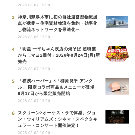
2026.08.07 19:00
3
神奈川県厚木市に初の自社運営型物流拠
点が稼働～住宅資材物流を集約・効率化
し物流ネットワークを最適化～
2026.08.06 13:00
4
「明星 一平ちゃん夜店の焼そば 超特盛
からしマヨ2個付」2026年8月24日(月)新
発売
2026.08.07 13:00
5
「横濱ハーバー」×「柳原良平 アンク
ル」 限定コラボ商品＆メニューが登場
8月17日から限定販売開始
2026.08.07 13:00
6
スクリーン×オーケストラで体感。ジョ
ン・ウィリアムズ：シネマ・スペクタキ
ュラー・コンサート開催決定！
2026.08.08 10:00