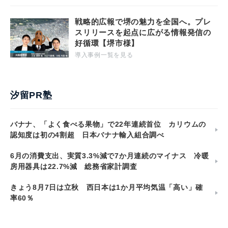
戦略的広報で堺の魅力を全国へ。プレ
スリリースを起点に広がる情報発信の
好循環【堺市様】
導入事例一覧を見る
汐留PR塾
バナナ、「よく食べる果物」で22年連続首位 カリウムの
認知度は初の4割超 日本バナナ輸入組合調べ
6月の消費支出、実質3.3%減で7か月連続のマイナス 冷暖
房用器具は22.7%減 総務省家計調査
きょう8月7日は立秋 西日本は1か月平均気温「高い」確
率60％