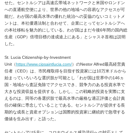
せた。セントルシアは高速広帯域ネットワークと米国やロンドン
への直通航空便により、世界の他の地域への容易なアクセスが可
能だ。わが国の最高水準の優れた統治への妥協のないコミットメ
ントは、本社優遇法制と合わせて、企業にとってセントルシアへ
の本社移転を魅力的にしている。わが国はまだ今後6年間の国内総
生産（GDP）倍増目標の達成途上にある」とシャスネ首相は説明
した。
St. Lucia Citizenship-by-Investment
Unit（
https://www.cipsaintlucia.com/
）のNestor Alfred最高経営責
任者（CEO）は、市民権取得を目指す投資家には10万米ドルから
始まっていろいろな選択肢が可能とし「わが国は世界中の146ヵ
国・地域から査証免除でアクセスでき、競争力のある投資水準で
大きな投資収益を提供する。しかし、この戦略的投資を実際に支
えるのは、同等の各選択肢で最高水準の厳格な適正評価と会計責
任の確保に専念していることである。セントルシアが提供する長
期的な成長と資産オプションは国際的投資家に継続的で急増する
価値を生み出す」と語った。
セントルシアは5月に、コロナウイルス感染流行への対応として、