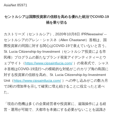
AsiaNet 85971
セントルシアは国際投資家の信頼を高める優れた統治で
COVID-19
禍を乗り切る
カストリーズ（セントルシア）, 2020年10月8日 /PRNewswire/ --
セントルシアのアレン・シャスネ（Allen Chastanet）首相は、国
際投資家の同国に対する関心はCOVID-19で衰えていないと言う。
St. Lucia Citizenship-by-Investment（セントルシア投資による市
民権）プログラムの新たなブランド視覚アイデンティティーとウ
ェブサイト（
https://www.cipsaintlucia.com/
）の発表式で、シャス
ネ首相はCOVID-19流行への模範的な対処がこのカリブ海の島国に
対する投資家の信頼を高め、St. Lucia Citizenship-by-Investment
Unit（
https://www.cipsaintlucia.com/
）への申し込みがこの数カ月
で2桁の増加率を示して確実に増え続けることに役立ったと述べ
た。
「現在の危機は多くの企業経営者や投資家に、遠隔操作による経
営・運用が可能で、大都市を本拠にする必要がないことを認識さ