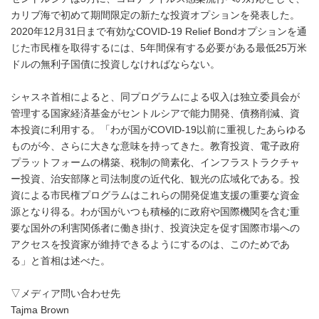
カリブ海で初めて期間限定の新たな投資オプションを発表した。
2020年12月31日まで有効なCOVID-19 Relief Bondオプションを通
じた市民権を取得するには、5年間保有する必要がある最低25万米
ドルの無利子国債に投資しなければならない。
シャスネ首相によると、同プログラムによる収入は独立委員会が
管理する国家経済基金がセントルシアで能力開発、債務削減、資
本投資に利用する。「わが国がCOVID-19以前に重視したあらゆる
ものが今、さらに大きな意味を持ってきた。教育投資、電子政府
プラットフォームの構築、税制の簡素化、インフラストラクチャ
ー投資、治安部隊と司法制度の近代化、観光の広域化である。投
資による市民権プログラムはこれらの開発促進支援の重要な資金
源となり得る。わが国がいつも積極的に政府や国際機関を含む重
要な国外の利害関係者に働き掛け、投資決定を促す国際市場への
アクセスを投資家が維持できるようにするのは、このためであ
る」と首相は述べた。
▽メディア問い合わせ先
Tajma Brown