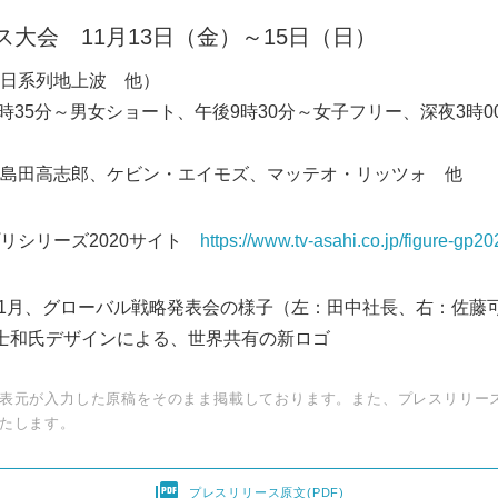
ス大会 11月13日（金）～15日（日）
日系列地上波 他）
1時35分～男女ショート、午後9時30分～女子フリー、深夜3時
島田高志郎、ケビン・エイモズ、マッテオ・リッツォ 他
リシリーズ2020サイト
https://www.tv-asahi.co.jp/figure-gp20
0年1月、グローバル戦略発表会の様子（左：田中社長、右：佐藤
Japanese
士和氏デザインによる、世界共有の新ロゴ
表元が入力した原稿をそのまま掲載しております。また、プレスリリー
たします。

プレスリリース原文(PDF)