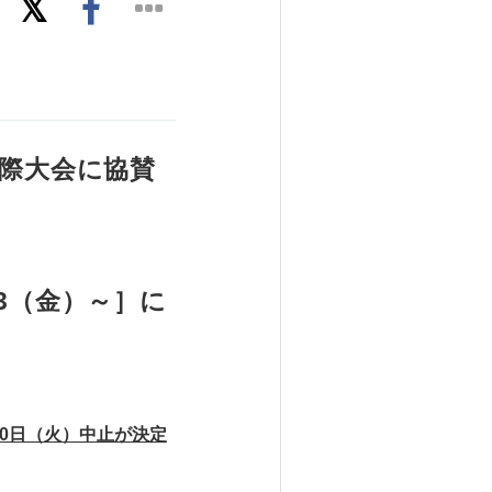
際大会に協賛
13（金）～］に
0日（火）中止が決定