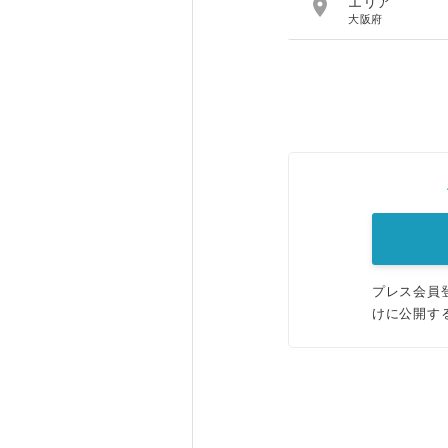

エリア
大阪府
プレス会員
けに公開す