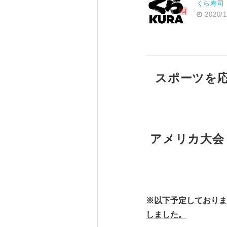
くら寿司
2020/1
スポーツを
アメリカ大会［
※以下予定しておりま
しました。