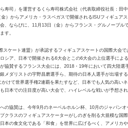
ら寿司」を運営するくら寿司株式会社（代表取締役社長：田中
日（金）からアメリカ・ラスベガスで開催されるISUフィギュア
会、ならびに、11月13日（金）からフランス・グルノーブル
ます。
際スケート連盟）が承認するフィギュアスケートの国際大会で
ロシア、日本で開催される6大会とこの6大会の上位選手によ
が協賛するフランス大会には、2018・19年において四大陸選
銀メダリストの宇野昌磨選手ら、期待の日本人選手が出場する
9年にかけて世界選手権2連覇を果たすなど、日本でも人気の高い
も日本での注目度が高い大会で、ハイレベルな戦いが予想され
の協賛は、今年9月のネーベルホルン杯、10月のジャパンオ
プクラスのフィギュアスケーターがしのぎを削る大規模な国際
日本の食文化である「和食」を世界に広げるべく、アメリカや