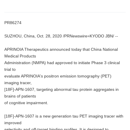
PR86274
SUZHOU, China, Oct. 28, 2020 /PRNewswire=KYODO JBN/ --
APRINOIA Therapeutics announced today that China National
Medical Products
Administration (NMPA) had approved to initiate Phase 3 clinical
trial to
evaluate APRINOIA's positron emission tomography (PET)
imaging tracer,
[18F]-APN-1607, targeting abnormal tau protein aggregates in
brains of patients
of cognitive impairment.
[18F]-APN-1607 is a new generation tau PET imaging tracer with
improved
selectivity and off-target binding profiles. It is designed to