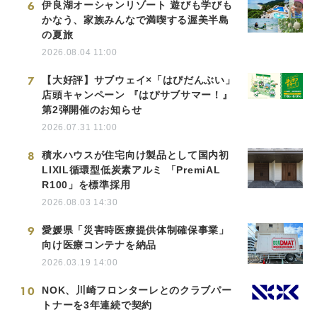
6
伊良湖オーシャンリゾート 遊びも学びも
かなう、家族みんなで満喫する渥美半島
の夏旅
2026.08.04 11:00
7
【大好評】サブウェイ×「はぴだんぶい」
店頭キャンペーン 『はぴサブサマー！』
第2弾開催のお知らせ
2026.07.31 11:00
8
積水ハウスが住宅向け製品として国内初
LIXIL循環型低炭素アルミ 「PremiAL
R100」を標準採用
2026.08.03 14:30
9
愛媛県「災害時医療提供体制確保事業」
向け医療コンテナを納品
2026.03.19 14:00
10
NOK、川崎フロンターレとのクラブパー
トナーを3年連続で契約