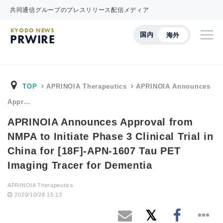
共同通信グループのプレスリリース配信メディア
KYODO NEWS
国内
海外
PRWIRE
TOP
APRINOIA Therapeutics
APRINOIA Announces
Appr…
APRINOIA Announces Approval from
NMPA to Initiate Phase 3 Clinical Trial in
China for [18F]-APN-1607 Tau PET
Imaging Tracer for Dementia
APRINOIA Therapeutics
2020/10/28 15:13