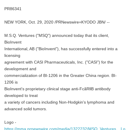
PR86341
NEW YORK, Oct. 29, 2020 /PRNewswire=KYODO JBN/ --
M.S.Q. Ventures ("MSQ") announced today that its client,
BioInvent
International, AB ("BioInvent"), has successfully entered into a
licensing
agreement with CASI Pharmaceuticals, Inc. ("CASI") for the
development and
commercialization of BI-1206 in the Greater China region. BI-
1206 is
BioInvent's proprietary clinical stage anti-FcãRllB antibody
developed to treat
a variety of cancers including Non-Hodgkin's lymphoma and
advanced solid tumors.
Logo -
https://mma.prnewswire.com/media/1322232/MSQ_Ventures__Lo