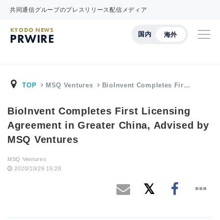
共同通信グループのプレスリリース配信メディア
KYODO NEWS
国内
海外
PRWIRE
TOP
MSQ Ventures
BioInvent Completes Fir…
BioInvent Completes First Licensing
Agreement in Greater China, Advised by
MSQ Ventures
MSQ Ventures
2020/10/29 15:28