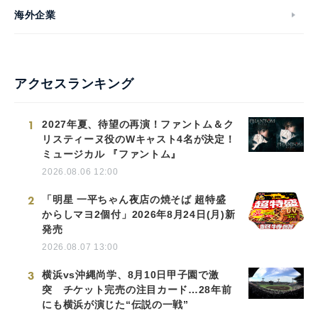
海外企業
アクセスランキング
1
2027年夏、待望の再演！ファントム＆ク
リスティーヌ役のWキャスト4名が決定！
ミュージカル 『ファントム』
2026.08.06 12:00
2
「明星 一平ちゃん夜店の焼そば 超特盛
からしマヨ2個付」2026年8月24日(月)新
発売
2026.08.07 13:00
3
横浜vs沖縄尚学、8月10日甲子園で激
突 チケット完売の注目カード…28年前
にも横浜が演じた“伝説の一戦”