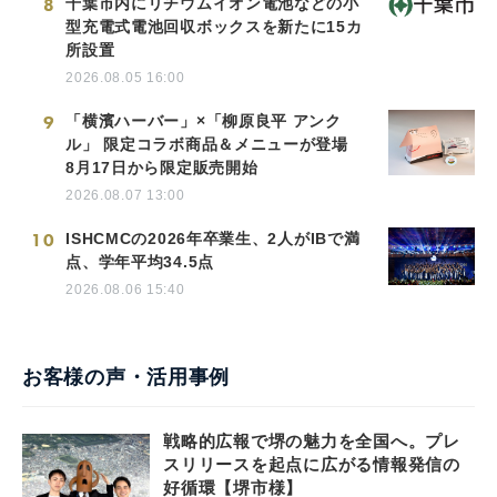
8
千葉市内にリチウムイオン電池などの小
型充電式電池回収ボックスを新たに15カ
所設置
2026.08.05 16:00
9
「横濱ハーバー」×「柳原良平 アンク
ル」 限定コラボ商品＆メニューが登場
8月17日から限定販売開始
2026.08.07 13:00
10
ISHCMCの2026年卒業生、2人がIBで満
点、学年平均34.5点
2026.08.06 15:40
お客様の声・活用事例
戦略的広報で堺の魅力を全国へ。プレ
スリリースを起点に広がる情報発信の
好循環【堺市様】