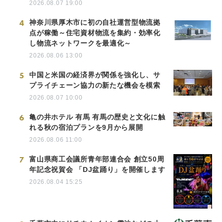
2026.08.07 19:00
4
神奈川県厚木市に初の自社運営型物流拠
点が稼働～住宅資材物流を集約・効率化
し物流ネットワークを最適化～
2026.08.06 13:00
5
中国と米国の経済界が関係を強化し、サ
プライチェーン協力の新たな機会を模索
2026.08.07 10:00
6
亀の井ホテル 有馬 有馬の歴史と文化に触
れる秋の宿泊プランを9月から展開
2026.08.06 11:00
7
富山県商工会議所青年部連合会 創立50周
年記念祝賀会 「DJ盆踊り」を開催します
2026.08.04 15:25