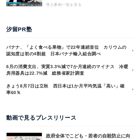
導入事例一覧を見る
汐留PR塾
バナナ、「よく食べる果物」で22年連続首位 カリウムの
認知度は初の4割超 日本バナナ輸入組合調べ
6月の消費支出、実質3.3%減で7か月連続のマイナス 冷暖
房用器具は22.7%減 総務省家計調査
きょう8月7日は立秋 西日本は1か月平均気温「高い」確
率60％
動画で見るプレスリリース
政府全体でこども・若者の自殺防止に向