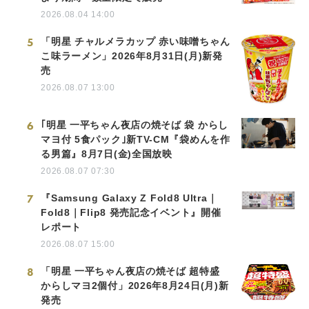
2026.08.04 14:00
5
「明星 チャルメラカップ 赤い味噌ちゃん
こ味ラーメン」2026年8月31日(月)新発
売
2026.08.07 13:00
6
｢明星 一平ちゃん夜店の焼そば 袋 からし
マヨ付 5食パック｣新TV-CM『袋めんを作
る男篇』8月7日(金)全国放映
2026.08.07 07:30
7
『Samsung Galaxy Z Fold8 Ultra｜
Fold8｜Flip8 発売記念イベント』開催
レポート
2026.08.07 15:00
8
「明星 一平ちゃん夜店の焼そば 超特盛
からしマヨ2個付」2026年8月24日(月)新
発売