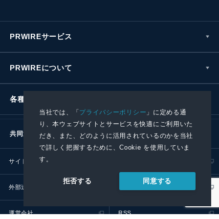
PRWIREサービス
PRWIREについて
各種お問い合わせ
当社では、「
プライバシーポリシー
」に定める通
り、本ウェブサイトとサービスを快適にご利用いた
共同通信社グループ
だき、また、どのように活用されているのかを当社
で詳しく把握するために、Cookie を使用していま
す。
サイトポリシー
プライバシーポリシー
同意する
拒否する
外部送信ポリシー
プレスリリース取扱基準
運営会社
RSS