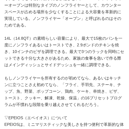
ーオーブンは特別なタイプのノンフライヤーとして、カウンター
スペースが占める場所を少なくすることによる大容量を革新的に
実現している。ノンフライヤー「オーブン」と呼ばれるのはその
ためである。
14L（14.8QT）の素晴らしい容量により、最大で15枚のパンを一
度にノンフライあるいはトーストでき、2.9ポンドのチキンを焼
き、10インチのピザを調理できる。最大で3つのラックを同時にセ
ットできる十分な大きさがあるため、家族の食事を急いで作る際
はメインディッシュとサイドデッシュを一緒に調理できる。
もしノンフライヤーを所有するのが初めてなら、あるいはキッチ
ンに立つことさえ初めてなら、「フライ、手羽先、ステーキ、チ
ップ、魚、野菜、ポップコーン、鶏肉、ケーキ、串焼き、ピザ、
トースト、クッキー、解凍、乾燥、保温」の16プリセットプログ
ラムが不慣れな段階を乗り越えさせてくれるだろう。
▽EPEIOS（エペイオス）について
EPEIOSは、ミニマリスティックな美しさを持つ便利で革新的な体