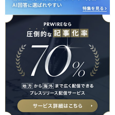
Japanese
English