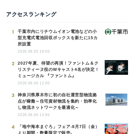
アクセスランキング
1
千葉市内にリチウムイオン電池などの小
型充電式電池回収ボックスを新たに15カ
所設置
2026.08.05 16:00
2
2027年夏、待望の再演！ファントム＆ク
リスティーヌ役のWキャスト4名が決定！
ミュージカル 『ファントム』
2026.08.06 12:00
3
神奈川県厚木市に初の自社運営型物流拠
点が稼働～住宅資材物流を集約・効率化
し物流ネットワークを最適化～
2026.08.06 13:00
4
「地中海本まぐろ」フェア-8月7日（金）
より期間・数量限定で販売-