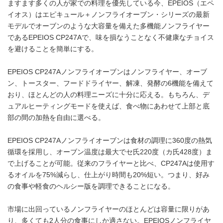
ますます多くの人が家での料理を優先している今、EPEIOS（エペ
イオス）はエピキュール＋ノンフライオーブン・シリーズの最新
モデルでオーブンのような大容量を備えた多機能ノンフライヤー
であるEPEIOS CP247Aで、味を損なうことなく不健康なチョイス
を避けることを簡単にする。
EPEIOS CP247Aノンフライオーブンはノンフライヤー、オーブ
ン、トースター、フードドライヤー、解凍、発酵の6機能を備えて
おり、ほとんどの人の料理ニーズに十分に応える。もちろん、デ
ュアルヒーティングモードを使えば、食べ物にあわせて上部と底
部の間の加熱を自由に選べる。
EPEIOS CP247Aノンフライオーブンは食材の調理に360度の熱気
循環を採用し、オーブン温度は最大でセ氏220度（カ氏428度）ま
で上げることが可能。従来のフライヤーと比べ、CP247Aは使用す
るオイルを75%減らし、仕上がり時間も20%短い。つまり、好み
の食事や軽食のヘルシー版を調理できることになる。
市場に出回っているノンフライヤーのほとんどは容量に限りがあ
り、多くても2人分の食事にしか適さない。EPEIOSノンフライヤ