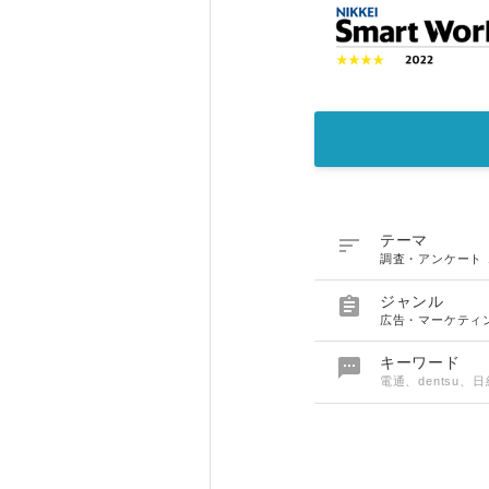

テーマ
調査・アンケート

ジャンル
広告・マーケティ

キーワード
電通、dentsu