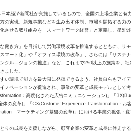
ら日本経済新聞社が実施しているもので、全国の上場企業と有
方の実現、新規事業などを生み出す体制、市場を開拓する力の
化させる取り組みを「スマートワーク経営」と定義し、星5段
な働き方」を目指して労働環境改革を推進するとともに、リモ
スマート化」や「オフィス環境の改革」、さらには「サステナ
ンクル―ジョンの推進」など、これまで250以上の施策を、社
きました。
すい環境で能力を最大限に発揮できるよう、社員自らもアイデ
イノベーションが促進され、事業の変革と成長モデルとして考
 Transformation：高度化された広告コミュニケーション)」「BX(Bus
事業全体の変革)」「CX(Customer Experience Transformati
Transformation：マーケティング基盤の変革)」における事業の拡
成長を支援しながら、顧客企業の変革と成長に伴走するIGP(Integ