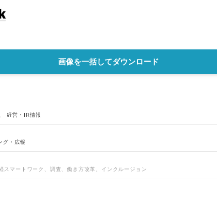
画像を一括してダウンロード
、
経営・IR情報
Japanese
ング・広報
、日経スマートワーク、調査、働き方改革、インクルージョン