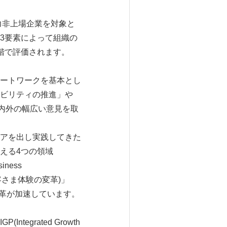
力非上場企業を対象と
3要素によって組織の
階で評価されます。
ートワークを基本とし
ビリティの推進」や
内外の幅広い意見を取
アを出し実践してきた
える4つの領域
iness
on：お客さま体験の変革)」
張・変革が加速しています。
rated Growth