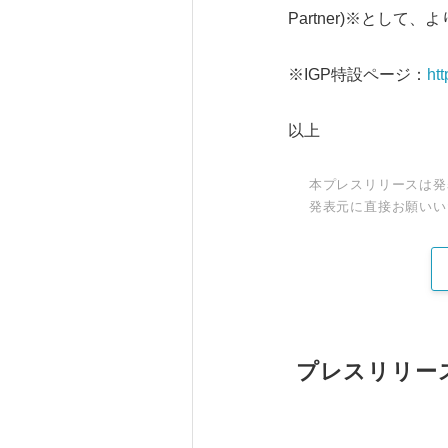
Partner)※とし
※IGP特設ページ：
htt
以上
本プレスリリースは発
発表元に直接お願いい
プレスリリー