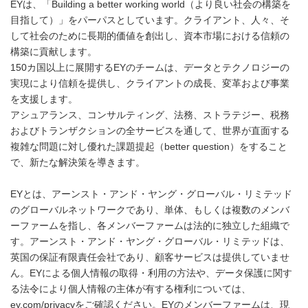
EYは、「Building a better working world（より良い社会の構築を
目指して）」をパーパスとしています。クライアント、人々、そ
して社会のために長期的価値を創出し、資本市場における信頼の
構築に貢献します。
150カ国以上に展開するEYのチームは、データとテクノロジーの
実現により信頼を提供し、クライアントの成長、変革および事業
を支援します。
アシュアランス、コンサルティング、法務、ストラテジー、税務
およびトランザクションの全サービスを通して、世界が直面する
複雑な問題に対し優れた課題提起（better question）をすること
で、新たな解決策を導きます。
EYとは、アーンスト・アンド・ヤング・グローバル・リミテッド
のグローバルネットワークであり、単体、もしくは複数のメンバ
ーファームを指し、各メンバーファームは法的に独立した組織で
す。アーンスト・アンド・ヤング・グローバル・リミテッドは、
英国の保証有限責任会社であり、顧客サービスは提供していませ
ん。EYによる個人情報の取得・利用の方法や、データ保護に関す
る法令により個人情報の主体が有する権利については、
ey.com/privacyをご確認ください。EYのメンバーファームは、現