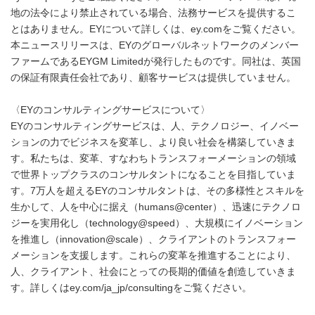
地の法令により禁止されている場合、法務サービスを提供するこ
とはありません。EYについて詳しくは、ey.comをご覧ください。
本ニュースリリースは、EYのグローバルネットワークのメンバー
ファームであるEYGM Limitedが発行したものです。同社は、英国
の保証有限責任会社であり、顧客サービスは提供していません。
〈EYのコンサルティングサービスについて〉
EYのコンサルティングサービスは、人、テクノロジー、イノベー
ションの力でビジネスを変革し、より良い社会を構築していきま
す。私たちは、変革、すなわちトランスフォーメーションの領域
で世界トップクラスのコンサルタントになることを目指していま
す。7万人を超えるEYのコンサルタントは、その多様性とスキルを
生かして、人を中心に据え（humans@center）、迅速にテクノロ
ジーを実用化し（technology@speed）、大規模にイノベーション
を推進し（innovation@scale）、クライアントのトランスフォー
メーションを支援します。これらの変革を推進することにより、
人、クライアント、社会にとっての長期的価値を創造していきま
す。詳しくはey.com/ja_jp/consultingをご覧ください。