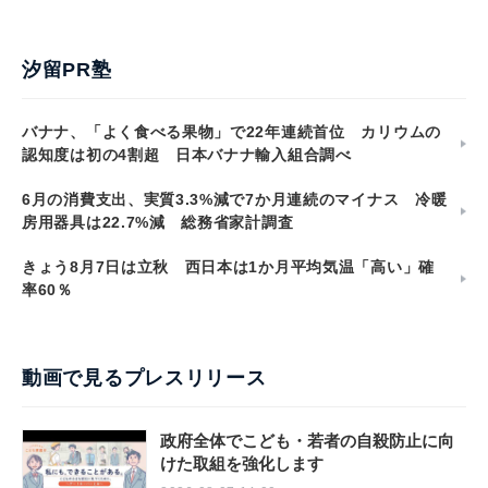
汐留PR塾
バナナ、「よく食べる果物」で22年連続首位 カリウムの
認知度は初の4割超 日本バナナ輸入組合調べ
6月の消費支出、実質3.3%減で7か月連続のマイナス 冷暖
房用器具は22.7%減 総務省家計調査
きょう8月7日は立秋 西日本は1か月平均気温「高い」確
率60％
動画で見るプレスリリース
政府全体でこども・若者の自殺防止に向
けた取組を強化します