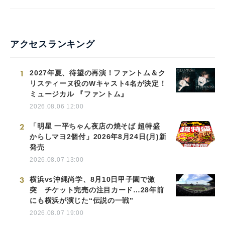
アクセスランキング
1
2027年夏、待望の再演！ファントム＆ク
リスティーヌ役のWキャスト4名が決定！
ミュージカル 『ファントム』
2026.08.06 12:00
2
「明星 一平ちゃん夜店の焼そば 超特盛
からしマヨ2個付」2026年8月24日(月)新
発売
2026.08.07 13:00
3
横浜vs沖縄尚学、8月10日甲子園で激
突 チケット完売の注目カード…28年前
にも横浜が演じた“伝説の一戦”
2026.08.07 19:00