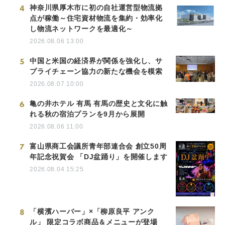
4
神奈川県厚木市に初の自社運営型物流拠
点が稼働～住宅資材物流を集約・効率化
し物流ネットワークを最適化～
2026.08.06 13:00
5
中国と米国の経済界が関係を強化し、サ
プライチェーン協力の新たな機会を模索
2026.08.07 10:00
6
亀の井ホテル 有馬 有馬の歴史と文化に触
れる秋の宿泊プランを9月から展開
2026.08.06 11:00
7
富山県商工会議所青年部連合会 創立50周
年記念祝賀会 「DJ盆踊り」を開催します
2026.08.04 15:25
8
「横濱ハーバー」×「柳原良平 アンク
ル」 限定コラボ商品＆メニューが登場