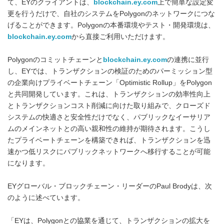
て、EYのクライアントは、
blockchain.ey.com
上で簡単な設定変
更を行うだけで、自社のシステムをPolygonのネットワークにつな
げることができます。Polygonの本番環境やテスト・開発環境は、
blockchain.ey.com
から直接ご利用いただけます。
Polygonのコミットチェーンと
blockchain.ey.com
の連携に並行
し、EYでは、トランザクションの検証のためのパーミッション型
の企業向けプライベートチェーン「Optimistic Rollup」をPolygon
と共同開発しています。これは、トランザクションの効率性向上
とトランザクションコスト削減に向けた取り組みで、クローズド
システムの快適さと安全性だけでなく、パブリックなイーサリア
ムのメインネットとの高い親和性の維持が期待されます。こうし
たプライベートチェーンを構築できれば、トランザクションを迅
速かつ低リスクにパブリックネットワークへ移行することが可能
になります。
EYグローバル・ブロックチェーン・リーダーのPaul Brodyは、次
のように述べています。
「EYは、Polygonとの協業を通じて、トランザクションの拡大を