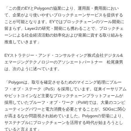
「この度のEYとPolygonの協業により、運用面・費用面におい
て、企業がより使いやすいブロックチェーンサービスを提供する
ことが可能となります。EYではブロックチェーンのツール開発に
留まらず、Layer2の研究・開発にも携わることで、ブロックチェ
ーンによる社会経済活動の効率化および発展に資する取り組みを
推進していきます」
EYストラテジー・アンド・コンサルティング株式会社デジタル&
エマージングテクノロジーのアソシエートパートナー 松尾康男
は、次のように述べています。
「Polygonは、取引を確定させるためのマイニング処理にプルー
フ・オブ・ステーク（PoS）を採用しています。従来イーサリアム
やビットコインなど主要なブロックチェーンプラットフォームが
採用していたプルーフ・オブ・ワーク（PoW)では、大量のコンピ
ューティングパワーと電力消費を必要とすることが、SDGsに関心
が高まるなか問題視され始めていました。Polygonの登場により、
サステナブルにブロックチェーンを活用する時代が始まろうとし
ていると言えます」