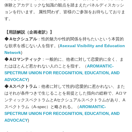
体験とアカデミックな知識の観点を踏まえたパネルディスカッシ
ョンを行います。 属性問わず、皆様のご参加をお待ちしておりま
す。
【
用語解説（企画者訳）】
◆ A
セクシュアル
：性的魅力や性的関係を持ちたいという本質的
な欲求を感じない人を指す。(
Asexual Visibility and Education
Network
)
◆ A
ロマンティック
：一般的に、他者に対して恋愛的に全く、ま
たはほとんど惹かれない人のことを指す。（
AROMANTIC-
SPECTRUM UNION FOR RECOGNITION, EDUCATION, AND
ADVOCACY
)
◆ A
スペクトラム
：他者に対して性的/恋愛的に惹かれない、また
はそれが条件つきで生じることを前提とした指向の総称で、Aロマ
ンティックスペクトラムとAセクシュアルスペクトラムがあり、A
スペクトラム（A-spec）と略される。（
AROMANTIC-
SPECTRUM UNION FOR RECOGNITION, EDUCATION, AND
ADVOCACY
)