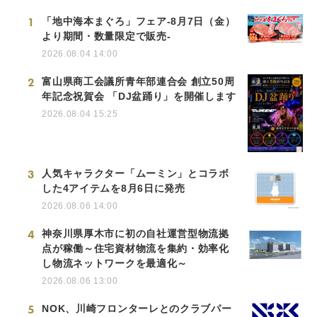
1
「地中海本まぐろ」フェア-8月7日（金）
より期間・数量限定で販売-
2026.08.04 14:00
2
富山県商工会議所青年部連合会 創立50周
年記念祝賀会 「DJ盆踊り」を開催します
2026.08.04 15:25
3
人気キャラクター「ムーミン」とコラボ
した4アイテムを8月6日に発売
2026.08.06 14:00
4
神奈川県厚木市に初の自社運営型物流拠
点が稼働～住宅資材物流を集約・効率化
し物流ネットワークを最適化～
2026.08.06 13:00
5
NOK、川崎フロンターレとのクラブパー