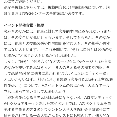
ルにてご連絡ください。
※記事掲載にあたっては、掲載内容および掲載画像について、講
師全員およびGSセンターの事前確認が必要です。
イベント開催背景・概要
私たちのなかには、他者に対して恋愛的/性的に惹かれない（また
は、その度合いが低い）人もいます。そしてもちろん、そのなか
には、他者との交際関係や性的関係を望む人も、その相手が異性
ではない人もいます。 ―これを聞いて、“それは自分とは関係のな
い誰かだ”と感じた人もいるかもしれません。
しかし、“好き” “付き合う”などの一元的にパッケージされた言葉
のなかを覗いてみればきっと、各人の考えるその需要や内訳、そ
して恋愛的/性的に他者に惹かれる“度合い”は互いに「全く一緒」
とはいかないはず。 社会における規範（恋愛伴侶/恋愛至上主義/異
性愛etc…）について、Aスペクトラムの観点から、みんなで一度
立ち止まって問い直してみませんか？
「絶対恋愛になる世界vs絶対恋愛にならない私―Aロマンティック
Aセクシュアルー」と題した本イベントでは、Aスペクトラムを自
認する当事者の方２名とワシントン大学大学院社会学研究科にて
研究をされている平森大規さんをゲストにお招きして、個人的な