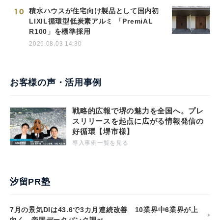
10
積水ハウスが住宅向け製品として国内初
LIXIL循環型低炭素アルミ 「PremiAL
R100」を標準採用
2026.08.03 14:30
お客様の声・活用事例
戦略的広報で堺の魅力を全国へ。プレ
スリリースを起点に広がる情報発信の
好循環【堺市様】
導入事例一覧を見る
汐留PR塾
7月の景気DIは43.6で3カ月連続改善 10業界中6業界が上
向く 帝国データバンク調べ