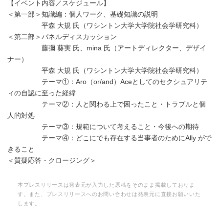
【イベント内容／スケジュール】
＜第一部＞知識編：個人ワーク、基礎知識の説明
平森 大規 氏（ワシントン大学大学院社会学研究科）
＜第二部＞パネルディスカッション
藤彌 葵実 氏、mina 氏（アートディレクター、デザイ
ナー）
平森 大規 氏（ワシントン大学大学院社会学研究科）
テーマ①：Aro（or/and）Aceとしてのセクシュアリテ
ィの自認に至った経緯
テーマ②：人と関わる上で困ったこと・トラブルと個
人的対処
テーマ③：規範について考えること・今後への期待
テーマ④：どこにでも存在する当事者のためにAlly がで
きること
＜質疑応答・クロージング＞
本プレスリリースは発表元が入力した原稿をそのまま掲載しておりま
す。また、プレスリリースへのお問い合わせは発表元に直接お願いいた
します。