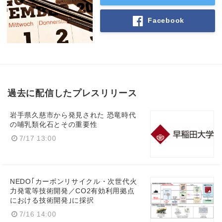
Facebook
過去に配信したプレスリリース
岩手県久慈市から発見された 恐竜時代
の哺乳類化石とその重要性
7/17 13:00
NEDO｢カーボンリサイクル・次世代火
力発電等技術開発／CO2有効利用拠点
における技術開発｣に採択
7/16 14:00