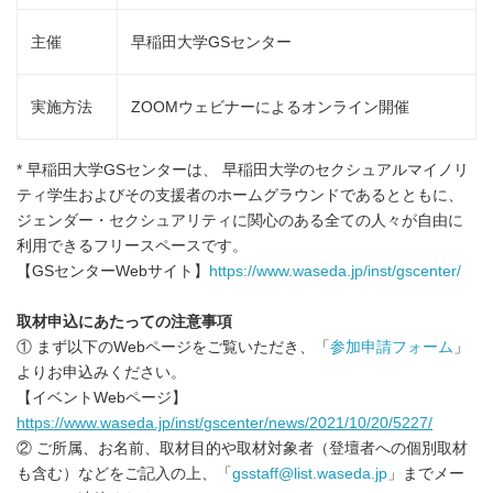
主催
早稲田大学GSセンター
実施方法
ZOOMウェビナーによるオンライン開催
* 早稲田大学GSセンターは、 早稲田大学のセクシュアルマイノリ
ティ学生およびその支援者のホームグラウンドであるとともに、
ジェンダー・セクシュアリティに関心のある全ての人々が自由に
利用できるフリースペースです。
【GSセンターWebサイト】
https://www.waseda.jp/inst/gscenter/
取材申込にあたっての注意事項
① まず以下のWebページをご覧いただき、「
参加申請フォーム
」
よりお申込みください。
【イベントWebページ】
https://www.waseda.jp/inst/gscenter/news/2021/10/20/5227/
② ご所属、お名前、取材目的や取材対象者（登壇者への個別取材
も含む）などをご記入の上、「
gsstaff@list.waseda.jp
」までメー