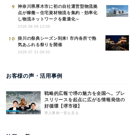
9
神奈川県厚木市に初の自社運営型物流拠
点が稼働～住宅資材物流を集約・効率化
し物流ネットワークを最適化～
2026.08.06 13:00
10
掛川の祭典シーズン到来! 市内各所で熱
気あふれる祭りを開催
2026.07.31 09:30
お客様の声・活用事例
戦略的広報で堺の魅力を全国へ。プレ
スリリースを起点に広がる情報発信の
好循環【堺市様】
導入事例一覧を見る