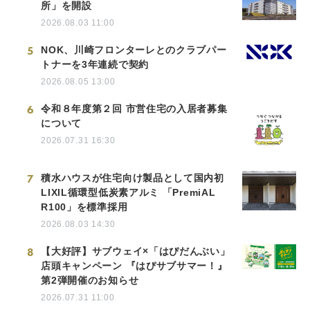
所」を開設
2026.08.03 11:00
5
NOK、川崎フロンターレとのクラブパー
トナーを3年連続で契約
2026.08.05 13:00
6
令和８年度第２回 市営住宅の入居者募集
について
2026.07.31 16:30
7
積水ハウスが住宅向け製品として国内初
LIXIL循環型低炭素アルミ 「PremiAL
R100」を標準採用
2026.08.03 14:30
8
【大好評】サブウェイ×「はぴだんぶい」
店頭キャンペーン 『はぴサブサマー！』
第2弾開催のお知らせ
2026.07.31 11:00