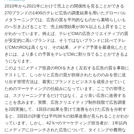
2010年から2021年にかけて売上との関係性を見ることができる
270ブランドの1400のテレビ広告の調査結果を用いたグローバル
メタラーニングでは、広告の質を平均的なものから素晴らしいも
のへ引き上げることで、売上純増効果が30％以上も上昇すること
がわかっています。例えば、テレビCMの広告クリエイティブの質
が安定的に高いブランドは、そうではないブランドに比べてテレ
ビCMのROIは高くなり、その結果、メディア予算を最適化したと
きには、より多くの予算をテレビCMに割り当てることができるよ
うになります。
このようにメディア投資のROIを大きく左右する広告の質を事前に
テストして、しっかりと広告の質が担保されたもののみを世に送
り出す管理方法は、着実にブランドとビジネスを成長させていく
ためのマーケティングの仕組みになっています。ここでの管理と
は、スクリーニングするだけではなく、より良い広告に改善する
ことを含みます。実際、広告クリエイティブ制作段階で広告調査
を2回実施して、1回目の結果を受けて改善をかけた広告を分析す
ると、2回目の評価では平均38％の効果改善が見られることがわか
っています。しかし、42％
のマーケティング担当者が、1年以内
*²
にメディアにローンチされた広告について、タイミングや費用な