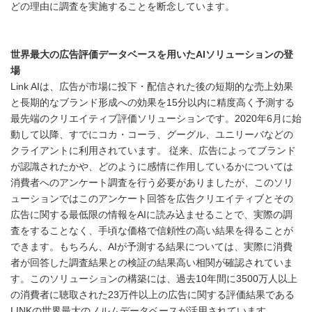
どの理由に調査を実施することを断念しています。
世界最大の広告評価データベースを用いた
AI
ソリューションの登
場
Link AIは、広告が市場に投下・配信された後の短期的な売上効果
と長期的なブランド形成への効果を15分以内に精度高く予測する
最先端のクリエイティブ評価ソリューションです。2020年6月に始
動して以降、すでにコカ・コーラ、グーグル、ユニリーバなどの
クライアントに利用されています。 従来、広告によってブランド
が認識されたかや、どのように感情に作用しているかについては
消費者へのアンケート調査を行う必要がありましたが、このソリ
ューションではこのアンケート回答を広告クリエイティブとその
広告に関する最低限の情報をAIに読み込ませることで、実際の調
査をすることなく、手頃な価格で信頼性の高い結果を得ることが
できます。もちろん、AIが予測する結果については、実際に消費
者が回答した調査結果との検証の結果高い相関が確認されていま
す。このソリューションの構築には、過去10年間に3500万人以上
の消費者に聴取された23万件以上の広告に関する評価結果である
LINKの世界最大のノルムデータベースが活用されています。