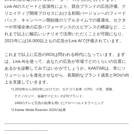
Link AIのスピードと拡張性により、競合ブランドの広告評価、ク
リエイティブ開発プロセスにおける初期バージョンへのフィード
バック、キャンペーン開始後のリアルタイムでの最適化、セクタ
ーや市場全体の広告パフォーマンスのエビデンスの構築など、こ
れまで以上に幅広いシナリオで活用いただくことが可能になり、
2021年には16,000以上もの広告がLink AIで評価されています。
これまで以上に広告のROIは問われる時代になっています。まず
は、Link AIを使って、あなたの広告が市場でどのくらいの位置に
あるかを診断してみてはいかがでしょうか。KANTARは、常にソ
リューションを進化させながら、長期的なブランド成長とROIの向
上を支援していきます。
*1:2010年から2021年にかけての、カテゴリ全体（CPG、小売、保険、
テクノロジー、
金融サービス）の270ブランド、
1400のテレビ広告の結果を用いたグローバルメタラーニング
*2:Kantar Media Reaction 2020の結果
-----------------------------------------------------------------------------------
-----------------------------