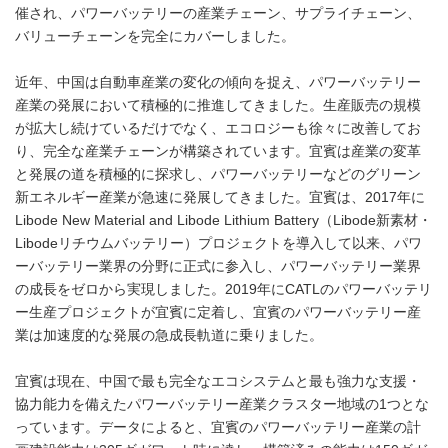
催され、パワーバッテリーの産業チェーン、サプライチェーン、
バリューチェーンを完全にカバーしました。
近年、中国は自動車産業の変化の傾向を捉え、パワーバッテリー
産業の発展において積極的に推進してきました。生産販売の規模
が拡大し続けているだけでなく、エコロジーも徐々に改善してお
り、完全な産業チェーンが構築されています。宜賓は産業の変革
と発展の道を積極的に探求し、パワーバッテリーなどのグリーン
新エネルギー産業が急速に発展してきました。宜賓は、2017年に
Libode New Material and Libode Lithium Battery（Libode新素材・
Libodeリチウムバッテリー）プロジェクトを導入して以来、パワ
ーバッテリー業界の分野に正式に参入し、パワーバッテリー業界
の成長をゼロから実現しました。2019年にCATLのパワーバッテリ
ー生産プロジェクトが宜賓に定着し、宜賓のパワーバッテリー産
業は加速度的な発展の急成長軌道に乗りました。
宜賓は現在、中国で最も完全なエコシステムと最も強力な支援・
協力能力を備えたパワーバッテリー産業クラスター地域の1つとな
っています。データによると、宜賓のパワーバッテリー産業の計