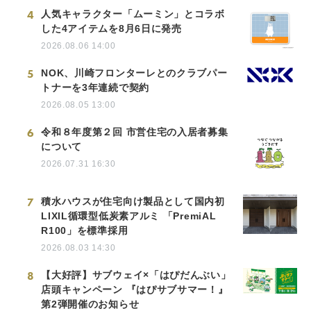
4
人気キャラクター「ムーミン」とコラボ
した4アイテムを8月6日に発売
2026.08.06 14:00
5
NOK、川崎フロンターレとのクラブパー
トナーを3年連続で契約
2026.08.05 13:00
6
令和８年度第２回 市営住宅の入居者募集
について
2026.07.31 16:30
7
積水ハウスが住宅向け製品として国内初
LIXIL循環型低炭素アルミ 「PremiAL
R100」を標準採用
2026.08.03 14:30
8
【大好評】サブウェイ×「はぴだんぶい」
店頭キャンペーン 『はぴサブサマー！』
第2弾開催のお知らせ