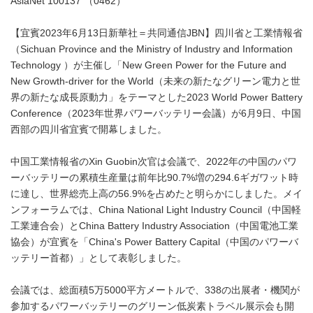
AsiaNet 100137 （0462）
【宜賓2023年6月13日新華社＝共同通信JBN】四川省と工業情報省
（Sichuan Province and the Ministry of Industry and Information
Technology ）が主催し「New Green Power for the Future and
New Growth-driver for the World（未来の新たなグリーン電力と世
界の新たな成長原動力」をテーマとした2023 World Power Battery
Conference（2023年世界パワーバッテリー会議）が6月9日、中国
西部の四川省宜賓で開幕しました。
中国工業情報省のXin Guobin次官は会議で、2022年の中国のパワ
ーバッテリーの累積生産量は前年比90.7%増の294.6ギガワット時
に達し、世界総売上高の56.9%を占めたと明らかにしました。メイ
ンフォーラムでは、China National Light Industry Council（中国軽
工業連合会）とChina Battery Industry Association（中国電池工業
協会）が宜賓を「China's Power Battery Capital（中国のパワーバ
ッテリー首都）」として表彰しました。
会議では、総面積5万5000平方メートルで、338の出展者・機関が
参加するパワーバッテリーのグリーン低炭素トラベル展示会も開