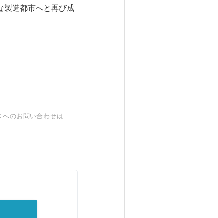
度な製造都市へと再び成
スへのお問い合わせは
。