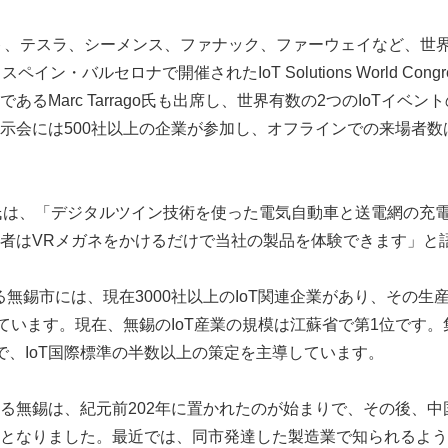
ト、テスラ、シーメンス、ファナック、ファーウェイなど、世
イン・バルセロナで開催されたIoT Solutions World Congr
あるMarc Tarrago氏も出席し、世界有数の2つのIoTイベ
示会には500社以上の企業が参加し、オフラインでの来場者数
Yue Yun氏は、「デジタルツイン技術を使った電気自動車と送電網の
者はVRメガネをかけるだけで当社の製品を体験できます」と
る無錫市には、現在3000社以上のIoT関連企業があり、その生産
えています。現在、無錫のIoT産業の規模は江蘇省で第1位です
で、IoT国際標準の半数以上の策定を主導しています。
る無錫は、紀元前202年に置かれたのが始まりで、その後、中
となりました。最近では、同市発達した製造業で知られるよう