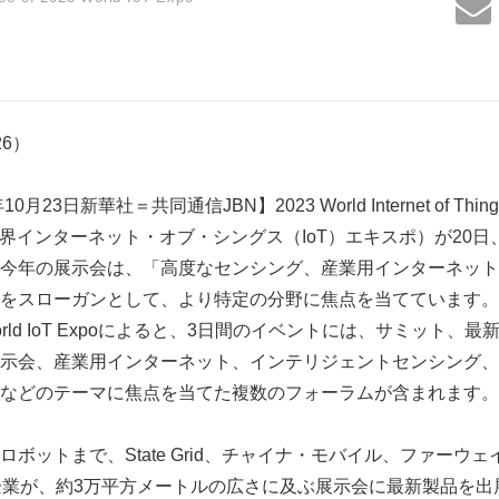
426）
23日新華社＝共同通信JBN】2023 World Internet of Things 
023年世界インターネット・オブ・シングス（IoT）エキスポ）が2
今年の展示会は、「高度なセンシング、産業用インターネット
スローガンとして、より特定の分野に焦点を当てています。The Or
2023 World IoT Expoによると、3日間のイベントには、サミット
示会、産業用インターネット、インテリジェントセンシング、
などのテーマに焦点を当てた複数のフォーラムが含まれます。
ボットまで、State Grid、チャイナ・モバイル、ファーウ
関連企業が、約3万平方メートルの広さに及ぶ展示会に最新製品を