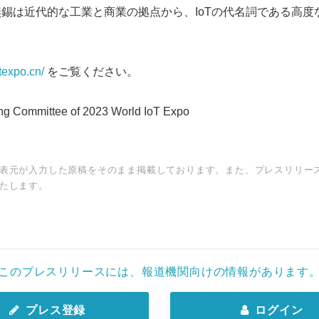
無錫は近代的な工業と商業の拠点から、IoTの代名詞である高
Japanese
texpo.cn/
をご覧ください。
Committee of 2023 World IoT Expo
English
表元が入力した原稿をそのまま掲載しております。また、プレスリリー
たします。
このプレスリリースには、報道機関向けの情報があります
プレス登録
ログイン