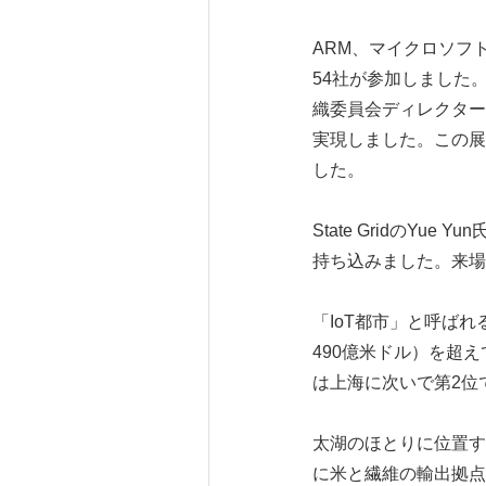
ARM、マイクロソフ
54社が参加しました。スペ
織委員会ディレクターで
実現しました。この展
した。
State Gridの
持ち込みました。来場
「IoT都市」と呼ばれ
490億米ドル）を超
は上海に次いで第2位
太湖のほとりに位置す
に米と繊維の輸出拠点