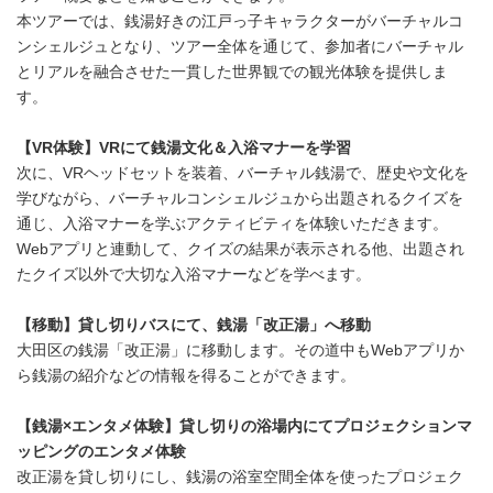
本ツアーでは、銭湯好きの江戸っ子キャラクターがバーチャルコ
ンシェルジュとなり、ツアー全体を通じて、参加者にバーチャル
とリアルを融合させた一貫した世界観での観光体験を提供しま
す。
【
VR
体験】
VR
にて銭湯文化＆入浴マナーを学習
次に、VRヘッドセットを装着、バーチャル銭湯で、歴史や文化を
学びながら、バーチャルコンシェルジュから出題されるクイズを
通じ、入浴マナーを学ぶアクティビティを体験いただきます。
Webアプリと連動して、クイズの結果が表示される他、出題され
たクイズ以外で大切な入浴マナーなどを学べます。
【移動】貸し切りバスにて、銭湯「改正湯」へ移動
大田区の銭湯「改正湯」に移動します。その道中もWebアプリか
ら銭湯の紹介などの情報を得ることができます。
【銭湯
×
エンタメ体験】貸し切りの浴場内にてプロジェクションマ
ッピングのエンタメ体験
改正湯を貸し切りにし、銭湯の浴室空間全体を使ったプロジェク