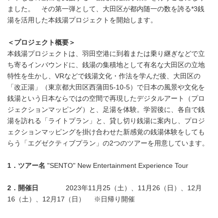
ました。 その第一弾として、大田区が都内随一の数を誇る*3銭
湯を活用した本銭湯プロジェクトを開始します。
＜プロジェクト概要＞
本銭湯プロジェクトは、羽田空港に到着または乗り継ぎなどで立
ち寄るインバウンドに、銭湯の集積地として有名な大田区の立地
特性を生かし、VRなどで銭湯文化・作法を学んだ後、大田区の
「改正湯」（東京都大田区西蒲田5-10-5）で日本の風景や文化を
銭湯という日本ならではの空間で再現したデジタルアート（プロ
ジェクションマッピング）と、足湯を体験。学習後に、各自で銭
湯を訪れる「ライトプラン」と、貸し切り銭湯に案内し、プロジ
ェクションマッピングを掛け合わせた新感覚の銭湯体験をしても
らう「エグゼクティブプラン」の2つのツアーを用意しています。
1．ツアー名
"SENTO" New Entertainment Experience Tour
2．開催日
2023年11月25（土）、11月26（日）、12月
16（土）、12月17（日） ※日帰り開催