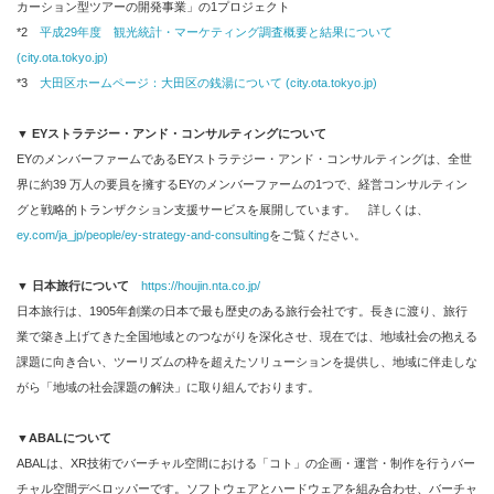
カーション型ツアーの開発事業」の1プロジェクト
*2
平成
29年度 観光統計・マーケティング調査概要と結果について
(city.ota.tokyo.jp)
*3
大田区ホームページ：大田区の銭湯について
(city.ota.tokyo.jp)
▼
EY
ストラテジー・アンド・コンサルティングについて
EYのメンバーファームであるEYストラテジー・アンド・コンサルティングは、全世
界に約39 万人の要員を擁するEYのメンバーファームの1つで、経営コンサルティン
グと戦略的トランザクション支援サービスを展開しています。 詳しくは、
ey.com/ja_jp/people/ey-strategy-and-consulting
をご覧ください。
▼
日本旅行について
https://houjin.nta.co.jp/
日本旅行は、1905年創業の日本で最も歴史のある旅行会社です。長きに渡り、旅行
業で築き上げてきた全国地域とのつながりを深化させ、現在では、地域社会の抱える
課題に向き合い、ツーリズムの枠を超えたソリューションを提供し、地域に伴走しな
がら「地域の社会課題の解決」に取り組んでおります。
▼
ABAL
について
ABALは、XR技術でバーチャル空間における「コト」の企画・運営・制作を行うバー
チャル空間デベロッパーです。ソフトウェアとハードウェアを組み合わせ、バーチャ