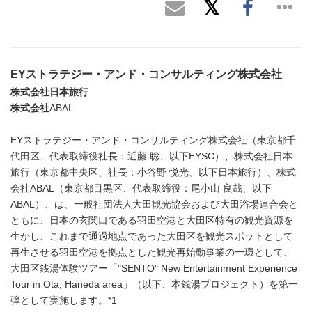
EY
ストラテジー・アンド・コンサルティング株式会社
株式会社日本旅行
株式会社
ABAL
EYストラテジー・アンド・コンサルティング株式会社（東京都千
代田区、代表取締役社長：近藤 聡、以下EYSC）、株式会社日本
旅行（東京都中央区、社長：小谷野 悦光、以下日本旅行）、株式
会社ABAL（東京都目黒区、代表取締役：尾小山 良哉、以下
ABAL）、は、一般社団法人大田観光協会および大田浴場連合会と
ともに、日本の玄関口である羽田空港と大田区特有の観光資源を
生かし、これまで通過地点であった大田区を観光スポットとして
再生させる羽田空港を拠点とした観光再始動事業の一環として、
大田区銭湯体験ツアー「"SENTO" New Entertainment Experience
Tour in Ota, Haneda area」（以下、本銭湯プロジェクト）を第一
弾として実施します。*1