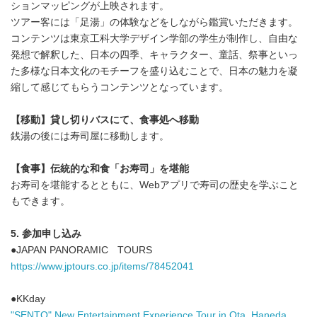
ションマッピングが上映されます。
ツアー客には「足湯」の体験などをしながら鑑賞いただきます。
コンテンツは東京工科大学デザイン学部の学生が制作し、自由な
発想で解釈した、日本の四季、キャラクター、童話、祭事といっ
た多様な日本文化のモチーフを盛り込むことで、日本の魅力を凝
縮して感じてもらうコンテンツとなっています。
【移動】貸し切りバスにて、食事処へ移動
銭湯の後には寿司屋に移動します。
【食事】伝統的な和食「お寿司」を堪能
お寿司を堪能するとともに、Webアプリで寿司の歴史を学ぶこと
もできます。
5. 参加申し込み
●JAPAN PANORAMIC TOURS
https://www.jptours.co.jp/items/78452041
●KKday
"SENTO" New Entertainment Experience Tour in Ota, Haneda