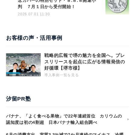
念カバーの特別セット・８.８.８開運小
判 ７月１日から受付開始！
2026.07.01 11:30
お客様の声・活用事例
戦略的広報で堺の魅力を全国へ。プレ
スリリースを起点に広がる情報発信の
好循環【堺市様】
導入事例一覧を見る
汐留PR塾
バナナ、「よく食べる果物」で22年連続首位 カリウムの
認知度は初の4割超 日本バナナ輸入組合調べ
6月の消費支出、実質3.3%減で7か月連続のマイナス 冷暖