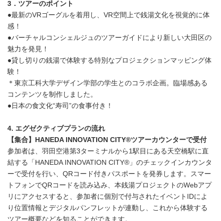
3．ツアーのポイント
●最新のVRゴーグルを着用し、VR空間上で銭湯文化を視覚的に体
感！
●バーチャルコンシェルジュのツアーガイドにより新しい大田区の
魅力を発見！
●貸し切りの銭湯で体験する特別なプロジェクションマッピング体
験！
＊東京工科大学デザイン学部の学生とのコラボ企画。臨場感ある
コンテンツを制作しました。
●日本の食文化“寿司”の食事付き！
4. エグゼクティブプランの流れ
【集合】
HANEDA INNOVATION CITY®
ツアーカウンターで受付
参加者は、羽田空港第3ターミナルから1駅目にある天空橋駅に直
結する「HANEDA INNOVATION CITY®」のチェックインカウンタ
ーで受付を行い、QRコード付きパスポートを発券します。スマー
トフォンでQRコードを読み込み、本銭湯プロジェクトのWebアプ
リにアクセスすると、参加者に個別で付与されたイベントIDによ
り位置情報とデジタルパンフレットが連動し、これから体験する
ツアー概要などを知ることができます。