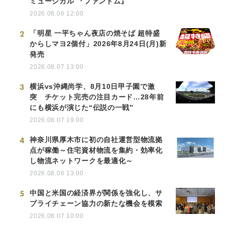
ミュージカル 『ファントム』
2026.08.06 12:00
2
「明星 一平ちゃん夜店の焼そば 超特盛
からしマヨ2個付」2026年8月24日(月)新
発売
2026.08.07 13:00
3
横浜vs沖縄尚学、8月10日甲子園で激
突 チケット完売の注目カード…28年前
にも横浜が演じた“伝説の一戦”
2026.08.07 19:00
4
神奈川県厚木市に初の自社運営型物流拠
点が稼働～住宅資材物流を集約・効率化
し物流ネットワークを最適化～
2026.08.06 13:00
5
中国と米国の経済界が関係を強化し、サ
プライチェーン協力の新たな機会を模索
2026.08.07 10:00