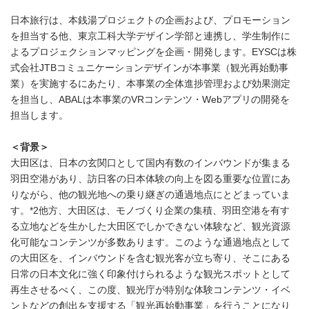
日本旅行は、本銭湯プロジェクトの企画および、プロモーション
を担当する他、東京工科大学デザイン学部と連携し、学生制作に
よるプロジェクションマッピングを企画・開発します。EYSCは株
式会社JTBコミュニケーションデザインが本事業（観光再始動事
業）を実施するにあたり、本事業の全体進捗管理および効果測定
を担当し、ABALは本事業のVRコンテンツ・Webアプリの開発を
担当します。
＜背景＞
大田区は、日本の玄関口として国内有数のインバウンドが集まる
羽田空港があり、訪日客の日本体験の向上を図る重要な位置にあ
りながら、他の観光地への乗り継ぎの通過地点にとどまっていま
す。*2他方、大田区は、モノづくり企業の集積、羽田空港を有す
る立地などを生かした大田区でしかできない体験など、観光資源
化可能なコンテンツが多数あります。このような通過地点として
の大田区を、インバウンドを含む観光客が立ち寄り、そこにある
日常の日本文化に強く印象付けられるような観光スポットとして
再生させるべく、この度、観光庁が特別な体験コンテンツ・イベ
ントなどの創出を支援する「観光再始動事業」を行うことになり