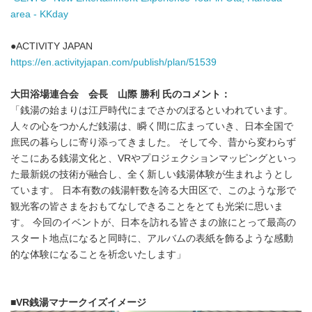
area - KKday
●ACTIVITY JAPAN
https://en.activityjapan.com/publish/plan/51539
大田浴場連合会 会長 山際 勝利 氏のコメント：
「銭湯の始まりは江戸時代にまでさかのぼるといわれています。
人々の心をつかんだ銭湯は、瞬く間に広まっていき、日本全国で
庶民の暮らしに寄り添ってきました。 そして今、昔から変わらず
そこにある銭湯文化と、VRやプロジェクションマッピングといっ
た最新鋭の技術が融合し、全く新しい銭湯体験が生まれようとし
ています。 日本有数の銭湯軒数を誇る大田区で、このような形で
観光客の皆さまをおもてなしできることをとても光栄に思いま
す。 今回のイベントが、日本を訪れる皆さまの旅にとって最高の
スタート地点になると同時に、アルバムの表紙を飾るような感動
的な体験になることを祈念いたします」
■VR銭湯マナークイズイメージ