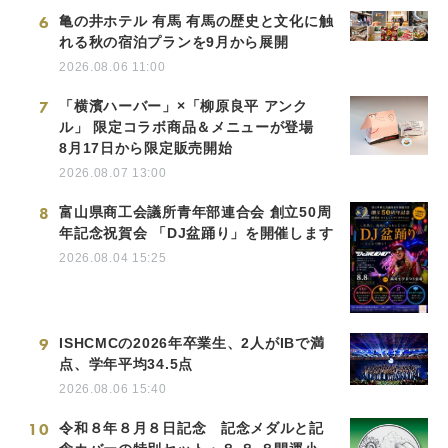
6
亀の井ホテル 有馬 有馬の歴史と文化に触
れる秋の宿泊プランを9月から展開
2026.08.06 11:00
7
「横濱ハーバー」×「柳原良平 アンク
ル」 限定コラボ商品＆メニューが登場
8月17日から限定販売開始
2026.08.07 13:00
8
富山県商工会議所青年部連合会 創立50周
年記念祝賀会 「DJ盆踊り」を開催します
2026.08.04 15:25
9
ISHCMCの2026年卒業生、2人がIBで満
点、学年平均34.5点
2026.08.06 15:40
10
令和８年８月８日記念 記念メダルと記