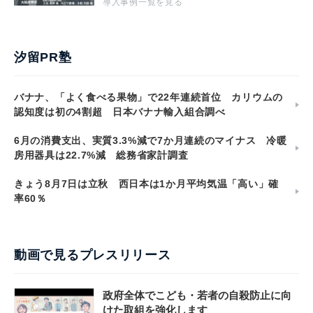
導入事例一覧を見る
汐留PR塾
バナナ、「よく食べる果物」で22年連続首位 カリウムの
認知度は初の4割超 日本バナナ輸入組合調べ
6月の消費支出、実質3.3%減で7か月連続のマイナス 冷暖
房用器具は22.7%減 総務省家計調査
きょう8月7日は立秋 西日本は1か月平均気温「高い」確
率60％
動画で見るプレスリリース
政府全体でこども・若者の自殺防止に向
けた取組を強化します