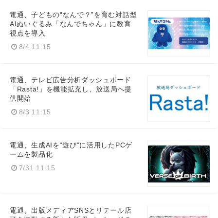
電通、子どもの“なんで？”を育む対話型
AIぬいぐるみ「なんでちゃん」に教育
視点を導入
8/4 11:15
Japanese
電通、テレビ広告分析ダッシュボード
「Rasta!」を機能拡充し、放送局へ提
供開始
8/3 11:15
English
電通、生成AIを“遊び”に活用したPCゲ
ームを製品化
7/31 11:15
電通、出版メディアSNSとリテール店