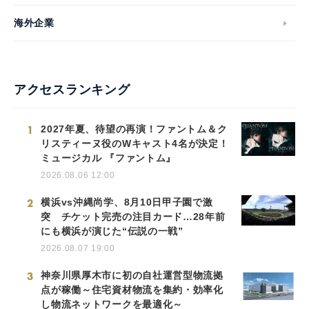
海外企業
アクセスランキング
1
2027年夏、待望の再演！ファントム＆ク
リスティーヌ役のWキャスト4名が決定！
ミュージカル 『ファントム』
2026.08.06 12:00
2
横浜vs沖縄尚学、8月10日甲子園で激
突 チケット完売の注目カード…28年前
にも横浜が演じた“伝説の一戦”
2026.08.07 19:00
3
神奈川県厚木市に初の自社運営型物流拠
点が稼働～住宅資材物流を集約・効率化
し物流ネットワークを最適化～