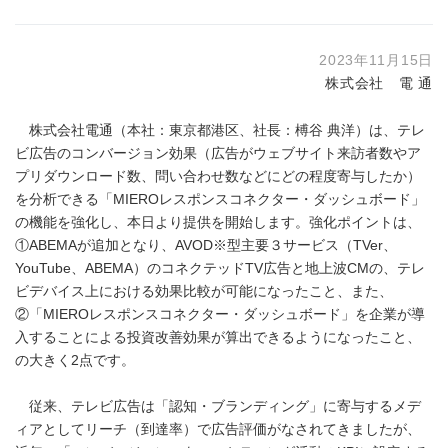
2023年11月15日
株式会社 電 通
株式会社電通（本社：東京都港区、社長：榑谷 典洋）は、テレ
ビ広告のコンバージョン効果（広告がウェブサイト来訪者数やア
プリダウンロード数、問い合わせ数などにどの程度寄与したか）
を分析できる「MIEROレスポンスコネクター・ダッシュボード」
の機能を強化し、本日より提供を開始します。強化ポイントは、
①ABEMAが追加となり、AVOD※型主要３サービス（TVer、
YouTube、ABEMA）のコネクテッドTV広告と地上波CMの、テレ
ビデバイス上における効果比較が可能になったこと、また、
②「MIEROレスポンスコネクター・ダッシュボード」を企業が導
入することによる投資改善効果が算出できるようになったこと、
の大きく2点です。
従来、テレビ広告は「認知・ブランディング」に寄与するメデ
ィアとしてリーチ（到達率）で広告評価がなされてきましたが、