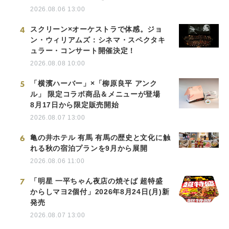
2026.08.06 13:00
4
スクリーン×オーケストラで体感。ジョ
ン・ウィリアムズ：シネマ・スペクタキ
ュラー・コンサート開催決定！
2026.08.08 10:00
5
「横濱ハーバー」×「柳原良平 アンク
ル」 限定コラボ商品＆メニューが登場
8月17日から限定販売開始
2026.08.07 13:00
6
亀の井ホテル 有馬 有馬の歴史と文化に触
れる秋の宿泊プランを9月から展開
2026.08.06 11:00
7
「明星 一平ちゃん夜店の焼そば 超特盛
からしマヨ2個付」2026年8月24日(月)新
発売
2026.08.07 13:00