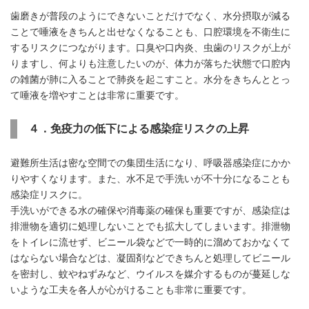
歯磨きが普段のようにできないことだけでなく、水分摂取が減る
ことで唾液をきちんと出せなくなることも、口腔環境を不衛生に
するリスクにつながります。口臭や口内炎、虫歯のリスクが上が
りますし、何よりも注意したいのが、体力が落ちた状態で口腔内
の雑菌が肺に入ることで肺炎を起こすこと。水分をきちんととっ
て唾液を増やすことは非常に重要です。
４．免疫力の低下による感染症リスクの上昇
避難所生活は密な空間での集団生活になり、呼吸器感染症にかか
りやすくなります。また、水不足で手洗いが不十分になることも
感染症リスクに。
手洗いができる水の確保や消毒薬の確保も重要ですが、感染症は
排泄物を適切に処理しないことでも拡大してしまいます。排泄物
をトイレに流せず、ビニール袋などで一時的に溜めておかなくて
はならない場合などは、凝固剤などできちんと処理してビニール
を密封し、蚊やねずみなど、ウイルスを媒介するものが蔓延しな
いような工夫を各人が心がけることも非常に重要です。