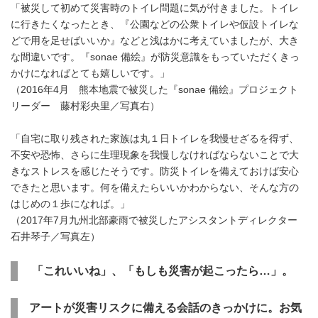
「被災して初めて災害時のトイレ問題に気が付きました。トイレ
に行きたくなったとき、『公園などの公衆トイレや仮設トイレな
どで用を足せばいいか』などと浅はかに考えていましたが、大き
な間違いです。『sonae 備絵』が防災意識をもっていただくきっ
かけになればとても嬉しいです。」
（2016年4月 熊本地震で被災した『sonae 備絵』プロジェクト
リーダー 藤村彩央里／写真右）
「自宅に取り残された家族は丸１日トイレを我慢せざるを得ず、
不安や恐怖、さらに生理現象を我慢しなければならないことで大
きなストレスを感じたそうです。防災トイレを備えておけば安心
できたと思います。何を備えたらいいかわからない、そんな方の
はじめの１歩になれば。」
（2017年7月九州北部豪雨で被災したアシスタントディレクター
石井琴子／写真左）
「これいいね」、「もしも災害が起こったら…」。
アートが災害リスクに備える会話のきっかけに。お気