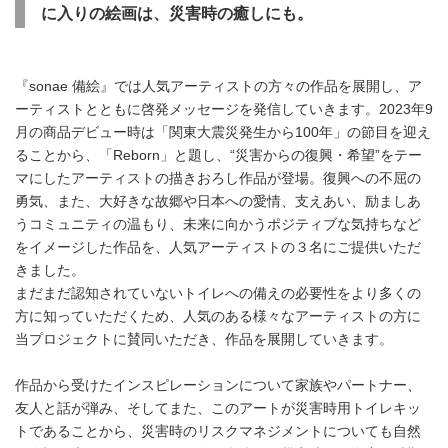
に入りの絵画は、災害時の癒しにも。
『sonae 備絵』では人気アーティストの方々の作品を展開し、ア
ーティストとともに啓発メッセージを発信していきます。2023年9
月の商品デビュー時は「関東大震災発生から100年」の節目を迎え
ることから、「Reborn」と題し、“災害からの復興・希望”をテー
マにしたアーティストの描きおろし作品が登場。復興への不屈の
勇気、また、大好きな故郷や日本への愛情、支えあい、励ましあ
うコミュニティの温もり、未来に向かうポジティブな気持ちなど
をイメージした作品を、人気アーティストの３名にご提供いただ
きました。
まだまだ認知されていないトイレへの備えの必要性をより多くの
方に知っていただくため、人気のある様々なアーティストの方に
当プロジェクトに賛同いただき、作品を展開していきます。
作品から受けたインスピレーションについて家族やパートナー、
友人と話が弾み、そしてまた、このアートが災害時用トイレキッ
トであることから、災害時のリスクマネジメントについても自然