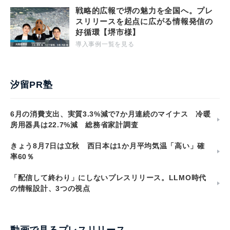
戦略的広報で堺の魅力を全国へ。プレ
スリリースを起点に広がる情報発信の
好循環【堺市様】
導入事例一覧を見る
汐留PR塾
6月の消費支出、実質3.3%減で7か月連続のマイナス 冷暖
房用器具は22.7%減 総務省家計調査
きょう8月7日は立秋 西日本は1か月平均気温「高い」確
率60％
「配信して終わり」にしないプレスリリース。LLMO時代
の情報設計、3つの視点