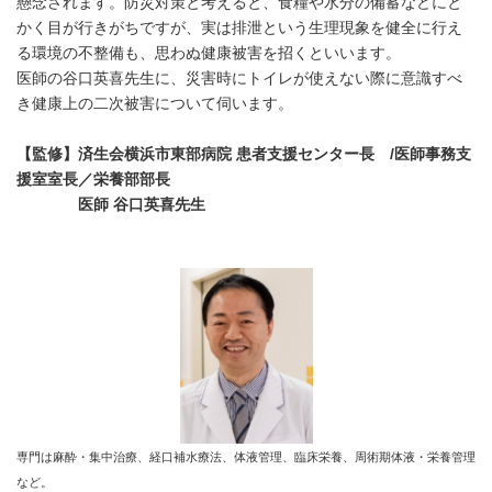
懸念されます。防災対策と考えると、食糧や水分の備蓄などにと
かく目が行きがちですが、実は排泄という生理現象を健全に行え
る環境の不整備も、思わぬ健康被害を招くといいます。
医師の谷口英喜先生に、災害時にトイレが使えない際に意識すべ
き健康上の二次被害について伺います。
【監修】済生会横浜市東部病院 患者支援センター長
/
医師事務支
援室室長／栄養部部長
医師 谷口英喜先生
専門は麻酔・集中治療、経口補水療法、体液管理、臨床栄養、周術期体液・栄養管理
など。