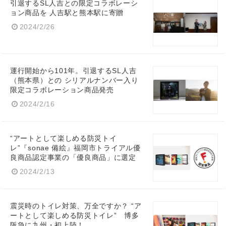
引退するSL人吉との限定コラボレーシ
ョン商品を 人吉駅と熊本駅に寄贈
2024/2/26
運行開始から101年。引退するSL人吉
（熊本県）との シリアルナンバー入り
限定コラボレーション商品発売
2024/2/16
“アートとして楽しめる防災トイ
レ”『sonae 備絵』福岡市トライアル優
良商品認定事業の「優良商品」に選定
2024/2/13
震災時のトイレ対策、万全ですか？ “ア
ートとして楽しめる防災トイレ” 博多
阪急に九州・初上陸！