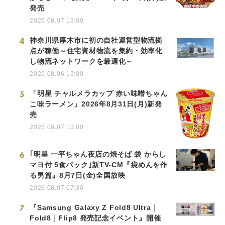
発売
2026.08.07 13:00
4
神奈川県厚木市に初の自社運営型物流拠
点が稼働～住宅資材物流を集約・効率化
し物流ネットワークを最適化～
2026.08.06 13:00
5
「明星 チャルメラカップ 赤い味噌ちゃん
こ味ラーメン」2026年8月31日(月)新発
売
2026.08.07 13:00
6
｢明星 一平ちゃん夜店の焼そば 袋 からし
マヨ付 5食パック｣新TV-CM『袋めんを作
る男篇』8月7日(金)全国放映
2026.08.07 07:30
7
『Samsung Galaxy Z Fold8 Ultra｜
Fold8｜Flip8 発売記念イベント』開催