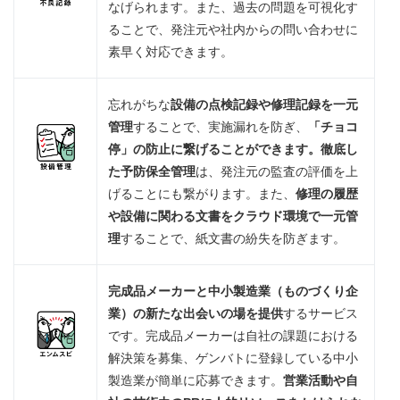
なげられます。また、過去の問題を可視化す
ることで、発注元や社内からの問い合わせに
素早く対応できます。
忘れがちな
設備の点検記録や修理記録を一元
管理
することで、実施漏れを防ぎ、
「チョコ
停」の防止に繋げることができます。徹底し
た予防保全管理
は、発注元の監査の評価を上
げることにも繋がります。また、
修理の履歴
や設備に関わる文書をクラウド環境で一元管
理
することで、紙文書の紛失を防ぎます。
完成品メーカーと
中小製造業（ものづくり企
業）の
新たな出会いの場を提供
するサービス
です。完成品メーカーは自社の課題における
解決策を募集、ゲンバトに登録している中小
製造業が簡単に応募できます。
営業活動や自