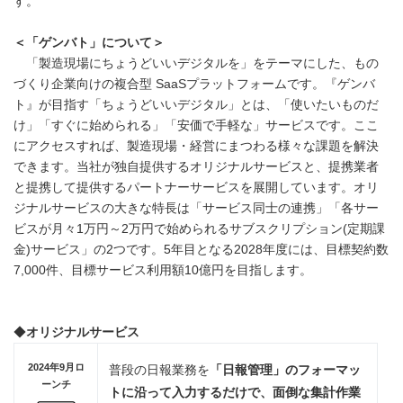
す。
＜「ゲンバト」について＞
「製造現場にちょうどいいデジタルを」をテーマにした、もの
づくり企業向けの複合型 SaaSプラットフォームです。『ゲンバ
ト』が目指す「ちょうどいいデジタル」とは、「使いたいものだ
け」「すぐに始められる」「安価で手軽な」サービスです。ここ
にアクセスすれば、製造現場・経営にまつわる様々な課題を解決
できます。当社が独自提供するオリジナルサービスと、提携業者
と提携して提供するパートナーサービスを展開しています。オリ
ジナルサービスの大きな特長は「サービス同士の連携」「各サー
ビスが月々1万円～2万円で始められるサブスクリプション(定期課
金)サービス」の2つです。5年目となる2028年度には、目標契約数
7,000件、目標サービス利用額10億円を目指します。
◆
オリジナルサービス
2024年9月ロ
普段の日報業務を
「日報管理」のフォーマッ
ーンチ
トに沿って入力するだけで、面倒な集計作業