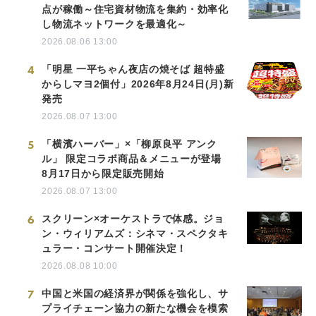
点が稼働～住宅資材物流を集約・効率化
し物流ネットワークを最適化～
2026.08.06 13:00
4
「明星 一平ちゃん夜店の焼そば 超特盛
からしマヨ2個付」2026年8月24日(月)新
発売
2026.08.07 13:00
5
「横濱ハーバー」×「柳原良平 アンク
ル」 限定コラボ商品＆メニューが登場
8月17日から限定販売開始
2026.08.07 13:00
6
スクリーン×オーケストラで体感。ジョ
ン・ウィリアムズ：シネマ・スペクタキ
ュラー・コンサート開催決定！
2026.08.08 10:00
7
中国と米国の経済界が関係を強化し、サ
プライチェーン協力の新たな機会を模索