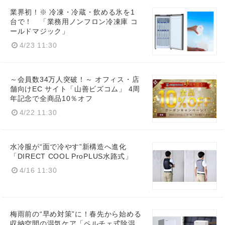
業界初！※ 冷凍・冷蔵・飲める氷を1
台で！ 「業務用ノンフロン冷凍庫 コ
ールドマジック」
4/23 11:30
～会員数34万人突破！～ オフィス・店
舗向けEC サイト「山善ビズコム」 4周
年記念で全商品10％オフ
4/22 11:30
水冷服が“面で冷やす”新構造へ進化
「DIRECT COOL ProPLUS水路式」
4/16 11:30
梅雨前の“早め対策”に！春先から始める
収納空間の湿気ケア「ペルチェ式除湿