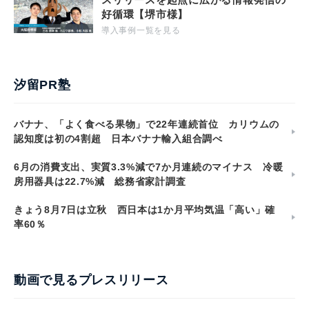
好循環【堺市様】
導入事例一覧を見る
汐留PR塾
バナナ、「よく食べる果物」で22年連続首位 カリウムの
認知度は初の4割超 日本バナナ輸入組合調べ
6月の消費支出、実質3.3%減で7か月連続のマイナス 冷暖
房用器具は22.7%減 総務省家計調査
きょう8月7日は立秋 西日本は1か月平均気温「高い」確
率60％
動画で見るプレスリリース