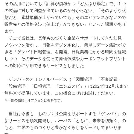
その活用においても「計算が煩雑かつ『どんぶり勘定』で、１つ
の製品に対して利益が出ているのか分からない」「そのような状
態だと、素材単価が上がっていても、そのエビデンスがないので
得意先との価格交渉（値上げ）ができない」といった課題があり
ます。
そこで当社は、長年ものづくり企業をサポートしてきた知見・
ノウハウを活かし、日報をデジタル化し、簡単にデータ集計がで
きる「ゲンバト日報管理」を開発。日報業務にかかる時間を軽減
しつつ、そのデータを使って原価低減やカーボンフットプリント
への対応に活用できるサービスとしました。
ゲンバトのオリジナルサービス（「図面管理」「不良記録」
「設備管理」「日報管理」「エンムスビ」）は2024年12月末まで
無料※で提供しています。この機会にぜひお試しください。
※一部の機能・オプションは有料です。
当社は今後も、ものづくり企業をサポートする『ゲンバト』の
新サービスを順次開発し、パーパス「ともに、未来を切拓く」の
もと、世界のものづくりと豊かなくらしをリードしてまいりま