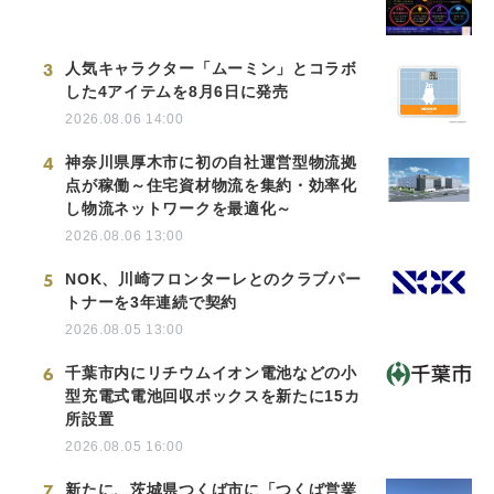
3
人気キャラクター「ムーミン」とコラボ
した4アイテムを8月6日に発売
2026.08.06 14:00
4
神奈川県厚木市に初の自社運営型物流拠
点が稼働～住宅資材物流を集約・効率化
し物流ネットワークを最適化～
2026.08.06 13:00
5
NOK、川崎フロンターレとのクラブパー
トナーを3年連続で契約
2026.08.05 13:00
6
千葉市内にリチウムイオン電池などの小
型充電式電池回収ボックスを新たに15カ
所設置
2026.08.05 16:00
7
新たに、茨城県つくば市に「つくば営業