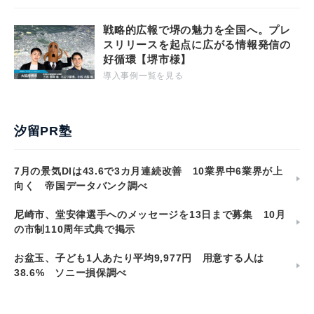
戦略的広報で堺の魅力を全国へ。プレ
スリリースを起点に広がる情報発信の
好循環【堺市様】
導入事例一覧を見る
汐留PR塾
7月の景気DIは43.6で3カ月連続改善 10業界中6業界が上
向く 帝国データバンク調べ
尼崎市、堂安律選手へのメッセージを13日まで募集 10月
の市制110周年式典で掲示
お盆玉、子ども1人あたり平均9,977円 用意する人は
38.6% ソニー損保調べ