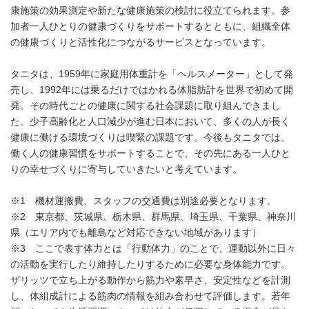
康施策の効果測定や新たな健康施策の検討に役立てられます。参
加者一人ひとりの健康づくりをサポートするとともに、組織全体
の健康づくりと活性化につながるサービスとなっています。
タニタは、1959年に家庭用体重計を「ヘルスメーター」として発
売し、1992年には乗るだけではかれる体脂肪計を世界で初めて開
発。その時代ごとの健康に関する社会課題に取り組んできまし
た。少子高齢化と人口減少が進む日本において、多くの人が長く
健康に働ける環境づくりは喫緊の課題です。今後もタニタでは、
働く人の健康習慣をサポートすることで、その先にある一人ひと
りの幸せづくりに寄与していきたいと考えています。
※1 機材運搬費、スタッフの交通費は別途必要となります。
※2 東京都、茨城県、栃木県、群馬県、埼玉県、千葉県、神奈川
県（エリア内でも離島など対応できない地域があります）
※3 ここで表す体力とは「行動体力」のことで、運動以外に日々
の活動を実行したり維持したりするために必要な身体能力です。
ザリッツで立ち上がる動作から筋力や素早さ、安定性などを計測
し、体組成計による筋肉の情報を組み合わせて評価します。若年