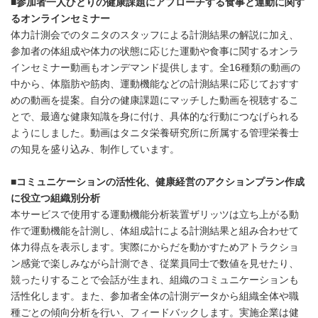
■参加者一人ひとりの健康課題にアプローチする食事と運動に関す
るオンラインセミナー
体力計測会でのタニタのスタッフによる計測結果の解説に加え、
参加者の体組成や体力の状態に応じた運動や食事に関するオンラ
インセミナー動画もオンデマンド提供します。全16種類の動画の
中から、体脂肪や筋肉、運動機能などの計測結果に応じておすす
めの動画を提案。自分の健康課題にマッチした動画を視聴するこ
とで、最適な健康知識を身に付け、具体的な行動につなげられる
ようにしました。動画はタニタ栄養研究所に所属する管理栄養士
の知見を盛り込み、制作しています。
■コミュニケーションの活性化、健康経営のアクションプラン作成
に役立つ組織別分析
本サービスで使用する運動機能分析装置ザリッツは立ち上がる動
作で運動機能を計測し、体組成計による計測結果と組み合わせて
体力得点を表示します。実際にからだを動かすためアトラクショ
ン感覚で楽しみながら計測でき、従業員同士で数値を見せたり、
競ったりすることで会話が生まれ、組織のコミュニケーションも
活性化します。また、参加者全体の計測データから組織全体や職
種ごとの傾向分析を行い、フィードバックします。実施企業は健