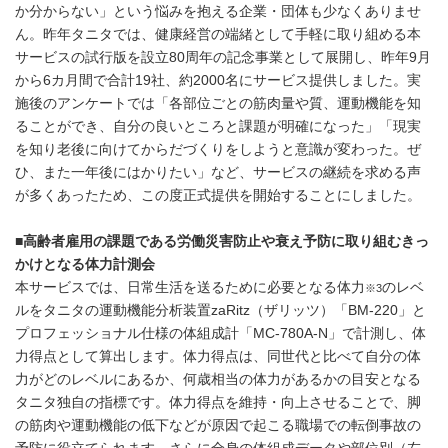
か分からない」という悩みを抱える企業・団体も少なくありませ
ん。昨年タニタでは、健康経営の端緒として手軽に取り組める本
サービスの試行版を設立80周年の記念事業として展開し、昨年9月
から6カ月間で合計19社、約2000名にサービス提供しました。実
施後のアンケートでは「各部位ごとの筋肉量や質、運動機能を知
ることができ、自分の良いところと課題が明確になった」「現実
を知り老後に向けてからだづくりをしようと意識が変わった。ぜ
ひ、また一年後にはかりたい」など、サービスの継続を求める声
が多くあったため、この度正式提供を開始することにしました。
■高齢者雇用の課題である労働災害防止や衰え予防に取り組むきっ
かけとなる体力計測会
本サービスでは、日常生活を送るために必要となる体力
のレベ
※3
ルをタニタの運動機能分析装置zaRitz（ザリッツ）「BM-220」と
プロフェッショナル仕様の体組成計「MC-780A-N」で計測し、体
力得点として算出します。体力得点は、同世代と比べて自分の体
力がどのレベルにあるか、何歳相当の体力があるかの目安となる
タニタ独自の指標です。体力得点を維持・向上させることで、脚
の筋肉や運動機能の低下などが原因で起こる職場での転倒事故の