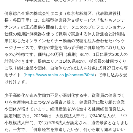
健康総合企業の株式会社タニタ（東京都板橋区、代表取締役社
長・谷田千里）は、出張型健康経営支援サービス「私たちメンテ
ナンス」の正式提供を開始します。タニタのプロフェッショナル
仕様の健康計測機器を使って職場で実施する体力計測会と計測結
果に応じたオンラインセミナー動画の視聴を組み合わせたパッケ
ージサービスで、業種や業態を問わず手軽に健康経営に取り組め
るのが特徴です。価格は40万円（税別）
で、1日に最大200人の
※1
計測ができます。提供エリアは1都6県
で、従業員の健康づくり
※2
に取り組む企業や団体、自治体などの法人を対象に5月27日から専
用サイト（
https://www.tanita.co.jp/content/80th/
）で申し込みを受
け付けます。
少子高齢化が進み労働力不足が深刻化する中、従業員の健康づく
りを生産性向上につながる投資と捉え、健康経営に取り組む企業
や団体が増えています。経済産業省が推進する健康経営優良法人
認定制度では、2025年は「大規模法人部門」で3400法人が、「中
小規模法人部門」で1万9796法人が認定され、過去最多となりまし
た。一方で、「健康経営を推進したいが、何から取り組めばいい